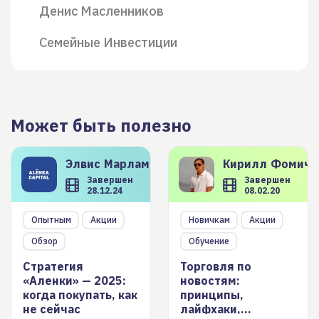
Денис Масленников
Семейные Инвестиции
Может быть полезно
Элвис
Марламов
Кирилл
Фомиче
Завершен
Завершен
28.12.24
08.02.20
Опытным
Акции
Новичкам
Акции
Обзор
Обучение
Стратегия
Торговля по
«Аленки» — 2025:
новостям:
когда покупать, как
принципы,
не сейчас
лайфхаки,