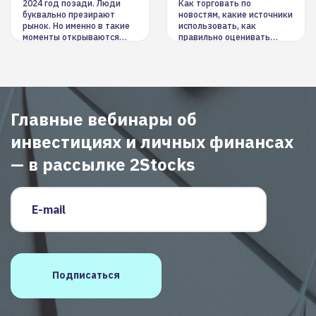
инструменты
2024 год позади. Люди
Как торговать по
буквально презирают
новостям, какие источники
рынок. Но именно в такие
использовать, как
моменты открываются
правильно оценивать
долгосрочные
информацию. Также автор
возможности. Обсудим
покажет краткосрочные и
итоги года и стратегию на
среднесрочные
2025-й
торговые стратегии на
новостном потоке
Главные вебинары об
инвестициях и личных финансах
— в рассылке 2Stocks
Email