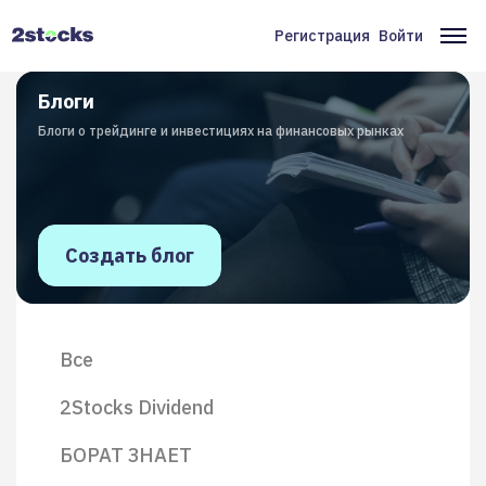
Перейти
к
Регистрация
Войти
Меню
Ос
основному
содержанию
учётной
на
Блоги
записи
Блоги о трейдинге и инвестициях на финансовых рынках
пользователя
Создать блог
Все
2Stocks Dividend
БОРАТ ЗНАЕТ