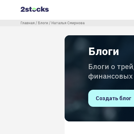
Перейти
к
основному
содержанию
Строка навигации
Главная
Блоги
Наталья Смирнова
Блоги
Блоги о тре
финансовых
Создать блог