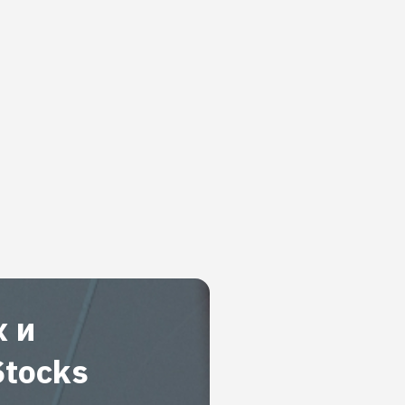
х и
Stocks