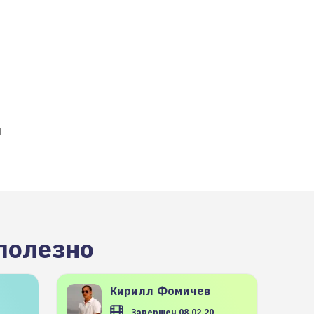
и
полезно
Кирилл
Фомичев
Завершен 08.02.20