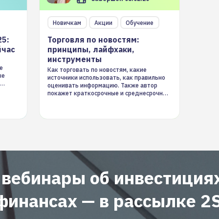
Новичкам
Акции
Обучение
25:
Торговля по новостям:
йчас
принципы, лайфхаки,
инструменты
е
Как торговать по новостям, какие
ые
источники использовать, как правильно
оценивать информацию. Также автор
покажет краткосрочные и среднесрочные
торговые стратегии на новостном потоке
 вебинары об инвестиция
финансах — в рассылке 2