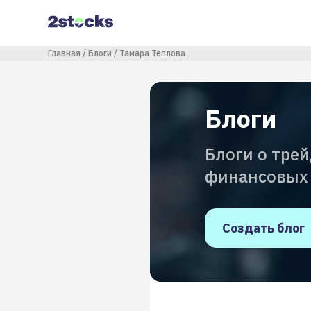
Перейти
к
основному
содержанию
Строка навигации
Главная
Блоги
Тамара Теплова
Блоги
Блоги о тре
финансовых
Создать блог