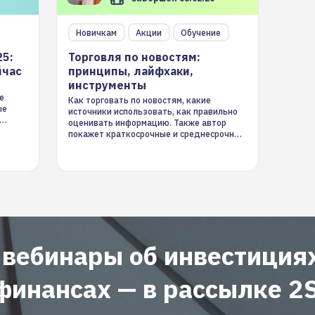
Новичкам
Акции
Обучение
25:
Торговля по новостям:
йчас
принципы, лайфхаки,
инструменты
е
Как торговать по новостям, какие
ые
источники использовать, как правильно
оценивать информацию. Также автор
покажет краткосрочные и среднесрочные
торговые стратегии на новостном потоке
 вебинары об инвестиция
финансах — в рассылке 2