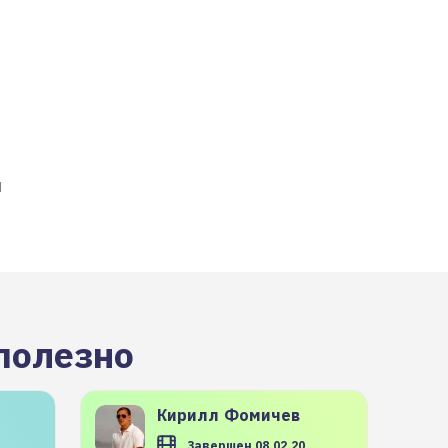
и
полезно
Кирилл
Фомичев
Завершен 08.02.20