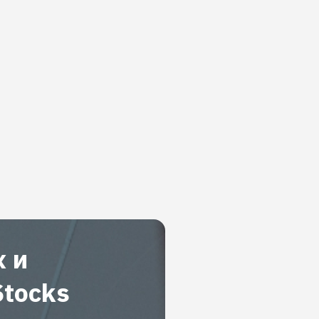
х и
Stocks