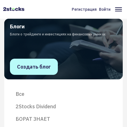
Перейти
к
Регистрация
Войти
Меню
Ос
основному
содержанию
учётной
на
Блоги
записи
Блоги о трейдинге и инвестициях на финансовых рынках
пользователя
Создать блог
Все
2Stocks Dividend
БОРАТ ЗНАЕТ