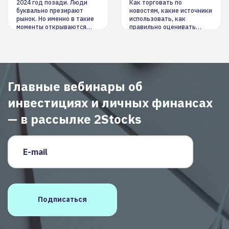
инструменты
2024 год позади. Люди
Как торговать по
буквально презирают
новостям, какие источники
рынок. Но именно в такие
использовать, как
моменты открываются
правильно оценивать
долгосрочные
информацию. Также автор
возможности. Обсудим
покажет краткосрочные и
итоги года и стратегию на
среднесрочные
2025-й
торговые стратегии на
новостном потоке
Главные вебинары об
инвестициях и личных финансах
— в рассылке 2Stocks
Email