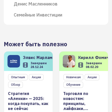
Денис Масленников
Семейные Инвестиции
Может быть полезно
Элвис
Марламов
Кирилл
Фомиче
Завершен
Завершен
28.12.24
08.02.20
Опытным
Акции
Новичкам
Акции
Обзор
Обучение
Стратегия
Торговля по
«Аленки» — 2025:
новостям:
когда покупать, как
принципы,
не сейчас
лайфхаки,