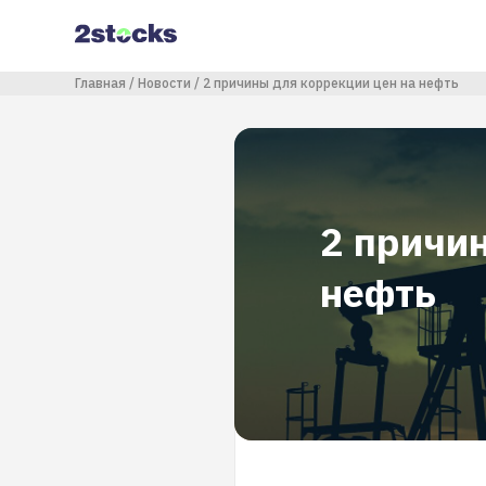
Перейти
к
основному
содержанию
Строка навигации
Главная
Новости
2 причины для коррекции цен на нефть
2 причи
нефть