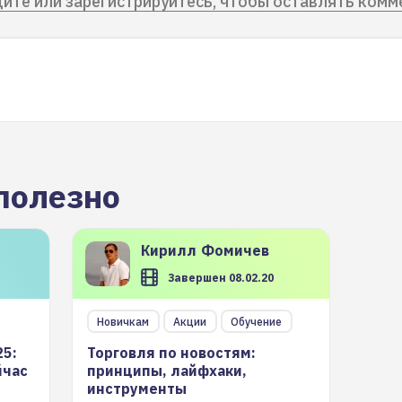
ите или зарегистрируйтесь, чтобы оставлять комм
полезно
Кирилл
Фомичев
Завершен 08.02.20
Новичкам
Акции
Обучение
25:
Торговля по новостям:
йчас
принципы, лайфхаки,
инструменты