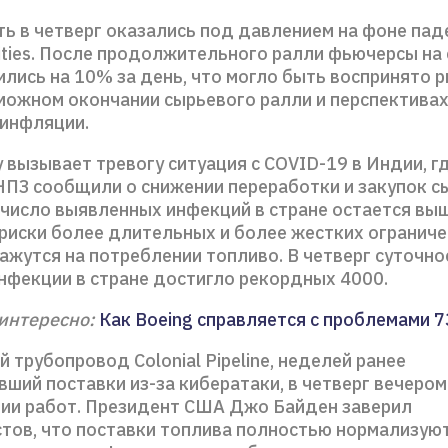
ь в четверг оказались под давлением на фоне пад
ties. После продолжительного ралли фьючерсы на 
лись на 10% за день, что могло быть воспринято р
зможном окончании сырьевого ралли и перспектива
инфляции.
вызывает тревогу ситуация с COVID-19 в Индии, гд
НПЗ сообщили о снижении переработки и закупок с
число выявленных инфекций в стране остается выш
 риски более длительных и более жестких ограниче
ажутся на потреблении топливо. В четверг суточно
инфекции в стране достигло рекордных 4000.
интересно:
Как Boeing справляется с проблемами 
 трубопровод Colonial Pipeline, неделей ранее
ший поставки из-за кибератаки, в четверг вечеро
ии работ. Президент США Джо Байден заверил
тов, что поставки топлива полностью нормализуют