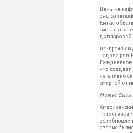
Цены на нефт
ряд commodi
Китае обвали
сигнал о во
долларовой 
По-прежнему 
неделе ряд 
Ежедневное 
что создает
негативно ск
смертей от 
Может быть 
Американский
приостановив
возобновлен
автомобилис