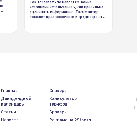
е
Как торговать по новостям, какие
ые
источники использовать, как правильно
оценивать информацию. Также автор
покажет краткосрочные и среднесрочные
торговые стратегии на новостном потоке
Главная
Спикеры
Дивидендный
Калькулятор
календарь
тарифов
П
Статьи
Брокеры
Новости
Реклама на 2Stocks