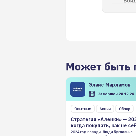
Войд
Может быть 
Элвис
Марламов
Завершен 28.12.24
Опытным
Акции
Обзор
Стратегия «Аленки» — 20
когда покупать, как не се
2024 год позади. Люди буквально