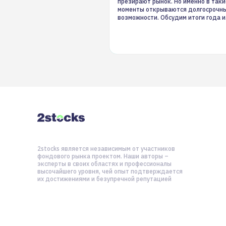
презирают рынок. Но именно в таки
моменты открываются долгосрочн
возможности. Обсудим итоги года и
стратегию на 2025-й
2stocks является независимым от участников
фондового рынка проектом. Наши авторы –
эксперты в своих областях и профессионалы
высочайшего уровня, чей опыт подтверждается
их достижениями и безупречной репутацией