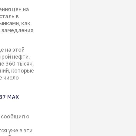
ения цен на
сталь в
ынками, как
х замедления
е на этой
ырой нефти.
е 360 тысяч,
ний, которые
е число
737 MAX
м сообщил о
ся уже в эти