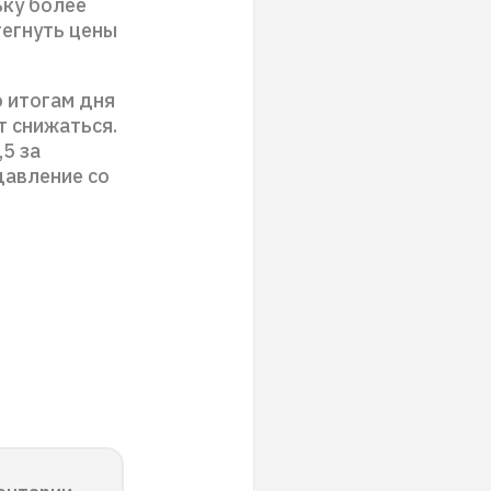
ьку более
тегнуть цены
о итогам дня
т снижаться.
5 за
давление со