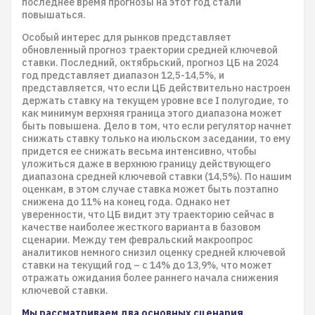
последнее время прогнозы на этот год стали
повышаться.
Особый интерес для рынков представляет
обновленный прогноз траектории средней ключевой
ставки. Последний, октябрьский, прогноз ЦБ на 2024
год представляет диапазон 12,5-14,5%, и
представляется, что если ЦБ действительно настроен
держать ставку на текущем уровне все I полугодие, то
как минимум верхняя граница этого диапазона может
быть повышена. Дело в том, что если регулятор начнет
снижать ставку только на июльском заседании, то ему
придется ее снижать весьма интенсивно, чтобы
уложиться даже в верхнюю границу действующего
диапазона средней ключевой ставки (14,5%). По нашим
оценкам, в этом случае ставка может быть поэтапно
снижена до 11% на конец года. Однако нет
уверенности, что ЦБ видит эту траекторию сейчас в
качестве наиболее жесткого варианта в базовом
сценарии. Между тем февральский макроопрос
аналитиков немного снизил оценку средней ключевой
ставки на текущий год – с 14% до 13,9%, что может
отражать ожидания более раннего начала снижения
ключевой ставки.
Мы рассматриваем два основных сценария