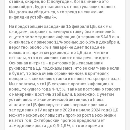
ставки, скорее, во II полугодии. Когда именно это
произойдет, будет зависеть от поступающих данных.
Мы должны убедиться, что тренд на снижение
инфляции устойчивый».
На предстоящем заседании 16 февраля ЦБ, как мы
ожидаем, сохранит ключевую ставку без изменений:
ощутимое замедление инфляции (в терминах SAAR она
снизилась с примерно 11% осенью до 6,5% в декабре и,
вероятно, около 5% в январе) не дает повода ее
повышать, при этом руководство ЦБ дает четкие
сигналы, что о снижении также пока речь не идет.
Основная интрига – в риторике (высказывания
руководства ЦБ подсказывают, что ее смягчение если
и будет, то пока очень ограниченное), в критериях
поворота к снижению ставки и в новых макропрогнозах.
Мы полагаем, что ЦБ сохранит прогноз инфляции на
конец текущего года 4-4,5%, так как постоянно говорит
о намерении достичь этой цели. Возможно, с учетом
устойчивости экономической активности (пока
аналитики ЦБ фиксируют лишь первые признаки
замедления в IV квартале 2023 и начале 2024 года) ЦБ
может несколько повысить прогноз роста экономики
на этот год. Октябрьский прогноз предполагает
замедление роста до 0,5-1,5%, в то же время в