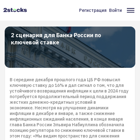
Перейти
к
Регистрация
Войти
Меню
Ос
основному
содержанию
учётной
на
записи
2 сценария для Банка России по
ключевой ставке
пользователя
В середине декабря прошлого года ЦБ РФ повысил
ключевую ставку до 16% и дал сигнал о том, что для
устойчивого возвращения инфляции к цели в 2024 году
потребуется продолжительный период поддержания
жестких денежно-кредитных условий в
экономике. Несмотря на улучшение динамики
инфляции в декабре и январе, а также снижение
инфляционных ожиданий населения, в конце января
глава Банка России Эльвира Набиуллина обозначила
позицию регулятора по снижению ключевой ставки в
этом году: «Мы видим пространство для снижения