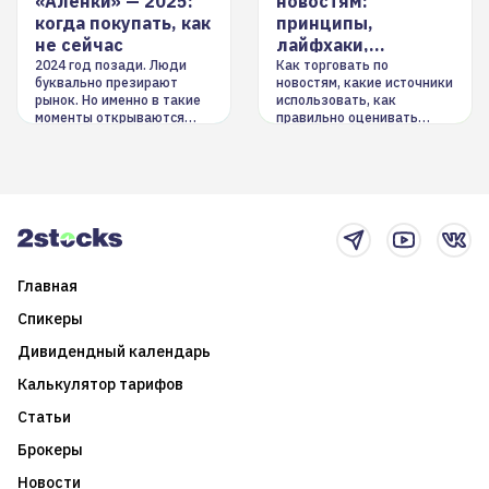
«Аленки» — 2025:
новостям:
когда покупать, как
принципы,
не сейчас
лайфхаки,
инструменты
2024 год позади. Люди
Как торговать по
буквально презирают
новостям, какие источники
рынок. Но именно в такие
использовать, как
моменты открываются
правильно оценивать
долгосрочные
информацию. Также автор
возможности. Обсудим
покажет краткосрочные и
итоги года и стратегию на
среднесрочные
2025-й
торговые стратегии на
новостном потоке
Главная
Спикеры
Дивидендный календарь
Калькулятор тарифов
Статьи
Брокеры
Новости