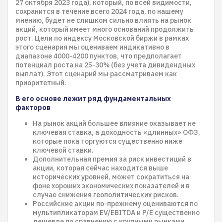
27 октября 2023 года), который, по всей видимости,
сохранится в течение всего 2024 года, по нашему
мнению, будет не слишком сильно влиять на рынок
акций, который имеет много оснований продолжить
рост. Цели по индексу Московской биржи в рамках
этого сценария мы оцениваем индикативно в
диапазоне 4000-4200 пунктов, что предполагает
потенциал роста на 25-30% (без учета дивидендных
выплат). Этот сценарий мы рассматриваем как
приоритетный.
В его основе лежит ряд фундаментальных
факторов
На рынок акций большее влияние оказывает не
ключевая ставка, а доходность «длинных» ОФЗ,
которые пока торгуются существенно ниже
ключевой ставки.
Дополнительная премия за риск инвестиций в
акции, которая сейчас находится выше
исторических уровней, может сократиться на
фоне хороших экономических показателей и в
случае снижения геополитических рисков.
Российские акции по-прежнему оцениваются по
мультипликаторам EV/EBITDA и P/E существенно
дешевле по сравнению с крупными рынками