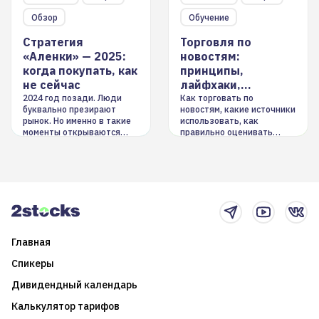
Обзор
Обучение
Стратегия
Торговля по
«Аленки» — 2025:
новостям:
когда покупать, как
принципы,
не сейчас
лайфхаки,
инструменты
2024 год позади. Люди
Как торговать по
буквально презирают
новостям, какие источники
рынок. Но именно в такие
использовать, как
моменты открываются
правильно оценивать
долгосрочные
информацию. Также автор
возможности. Обсудим
покажет краткосрочные и
итоги года и стратегию на
среднесрочные
2025-й
торговые стратегии на
новостном потоке
Главная
Спикеры
Дивидендный календарь
Калькулятор тарифов