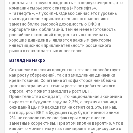
предлагают такую доходность – в первую очередь, это
компании сырьевого сектора («Роснефть»,
«Татнефть», «Лукойл»). Однако сейчас этот уровень
выглядит менее привлекательно по сравнению с
заметно более высокой доходностью ОФЗ и
корпоративных облигаций. Тем не менее готовность
российских компаний продолжать выплачивать
хорошие дивиденды является важным фактором
инвестиционной привлекательности российского
рынка в глазах частных инвесторов.
Взгляд на макро
Сохранение высоких процентных ставок способствует
как росту сбережений, так и замедлению динамики
кредитования. Сочетание этих факторов неизбежно
должно ограничить темпы роста потребительского
спроса, что может замедлить рост ВВП.
Правительство ожидает, что национальная экономика
вырастет в будущем году на 2,3%, а верхняя граница
ожиданий ЦБ РФ находится на отметке 1,5%. На наш
взгляд, рост ВВП в будущем году будет немного ниже
2%, но геополитические факторы могут внести
заметные коррективы. При этом вполне вероятно, что в
какой-то момент могут активизироваться дискуссии о