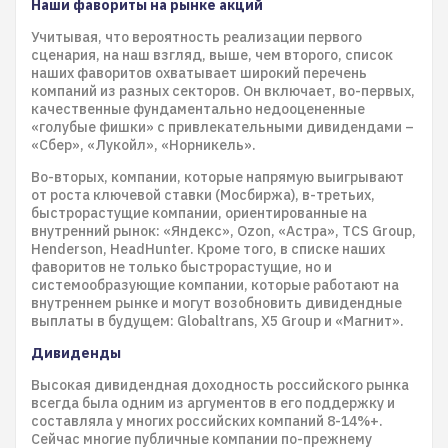
Наши фавориты на рынке акций
Учитывая, что вероятность реализации первого
сценария, на наш взгляд, выше, чем второго, список
наших фаворитов охватывает широкий перечень
компаний из разных секторов. Он включает, во-первых,
качественные фундаментально недооцененные
«голубые фишки» с привлекательными дивидендами –
«Сбер», «Лукойл», «Норникель».
Во-вторых, компании, которые напрямую выигрывают
от роста ключевой ставки (Мосбиржа), в-третьих,
быстрорастущие компании, ориентированные на
внутренний рынок: «Яндекс», Ozon, «Астра», TCS Group,
Henderson, HeadHunter. Кроме того, в списке наших
фаворитов не только быстрорастущие, но и
системообразующие компании, которые работают на
внутреннем рынке и могут возобновить дивидендные
выплаты в будущем: Globaltrans, Х5 Group и «Магнит».
Дивиденды
Высокая дивидендная доходность российского рынка
всегда была одним из аргументов в его поддержку и
составляла у многих российских компаний 8-14%+.
Сейчас многие публичные компании по-прежнему