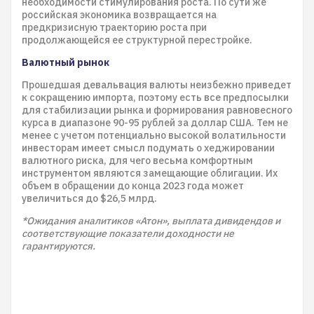
необходимости стимулирования роста. По сути же
российская экономика возвращается на
предкризисную траекторию роста при
продолжающейся ее структурной перестройке.
Валютный рынок
Прошедшая девальвация валюты неизбежно приведет
к сокращению импорта, поэтому есть все предпосылки
для стабилизации рынка и формирования равновесного
курса в диапазоне 90-95 рублей за доллар США. Тем не
менее с учетом потенциально высокой волатильности
инвесторам имеет смысл подумать о хеджировании
валютного риска, для чего весьма комфортным
инструментом являются замещающие облигации. Их
объем в обращении до конца 2023 года может
увеличиться до $26,5 млрд.
*Ожидания аналитиков «Атон», выплата дивидендов и
соответствующие показатели доходности не
гарантируются.