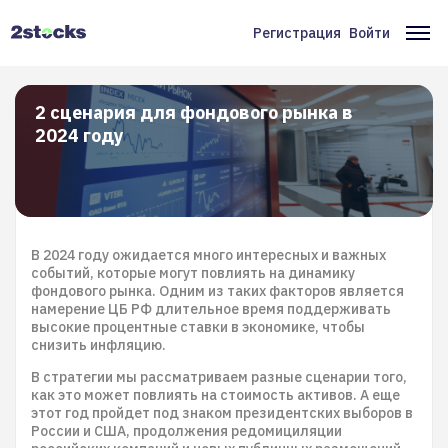
Перейти
к
Регистрация
Войти
Меню
Ос
основному
содержанию
учётной
на
записи
2 сценария для фондового рынка в
2024 году
пользователя
В 2024 году ожидается много интересных и важных
событий, которые могут повлиять на динамику
фондового рынка. Одним из таких факторов является
намерение ЦБ РФ длительное время поддерживать
высокие процентные ставки в экономике, чтобы
снизить инфляцию.
В стратегии мы рассматриваем разные сценарии того,
как это может повлиять на стоимость активов. А еще
этот год пройдет под знаком президентских выборов в
России и США, продолжения редомициляции