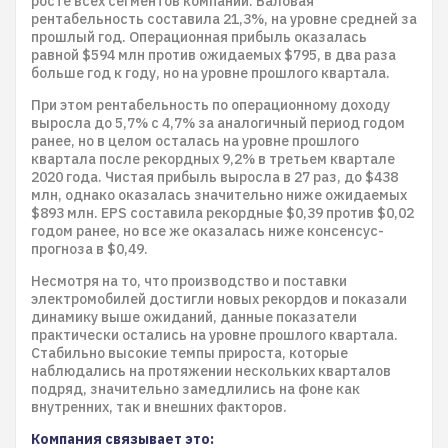
росте всех сегментов компании. Валовая
рентабельность составила 21,3%, на уровне средней за
прошлый год. Операционная прибыль оказалась
равной $594 млн против ожидаемых $795, в два раза
больше год к году, но на уровне прошлого квартала.
При этом рентабельность по операционному доходу
выросла до 5,7% с 4,7% за аналогичный период годом
ранее, но в целом осталась на уровне прошлого
квартала после рекордных 9,2% в третьем квартале
2020 года. Чистая прибыль выросла в 27 раз, до $438
млн, однако оказалась значительно ниже ожидаемых
$893 млн. EPS составила рекордные $0,39 против $0,02
годом ранее, но все же оказалась ниже консенсус-
прогноза в $0,49.
Несмотря на то, что производство и поставки
электромобилей достигли новых рекордов и показали
динамику выше ожиданий, данные показатели
практически остались на уровне прошлого квартала.
Стабильно высокие темпы прироста, которые
наблюдались на протяжении нескольких кварталов
подряд, значительно замедлились на фоне как
внутренних, так и внешних факторов.
Компания связывает это: