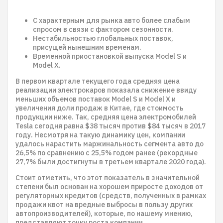
С характерным для рынка авто более слабым
спросом в связи с фактором сезонности.
Нестабильностью глобальных поставок,
присущей нынешним временам.
Временной приостановкой выпуска Model S и
Model X.
В первом квартале текущего года средняя цена
реализации электрокаров показала снижение ввиду
меньших объемов поставок Model S и Model X и
увеличения доли продаж в Китае, где стоимость
продукции ниже. Так, средняя цена электромобилей
Tesla сегодня равна $38 тысяч против $84 тысяч в 2017
году. Несмотря на такую динамику цен, компании
удалось нарастить маржинальность сегмента авто до
26,5% по сравнению с 25,5% годом ранее (рекордные
27,7% были достигнуты в третьем квартале 2020 года).
Стоит отметить, что этот показатель в значительной
степени был основан на хорошем приросте доходов от
регуляторных кредитов (средств, полученных в рамках
продажи квот на вредные выбросы в пользу других
автопроизводителей), которые, по нашему мнению,
представляют точку роста компании.