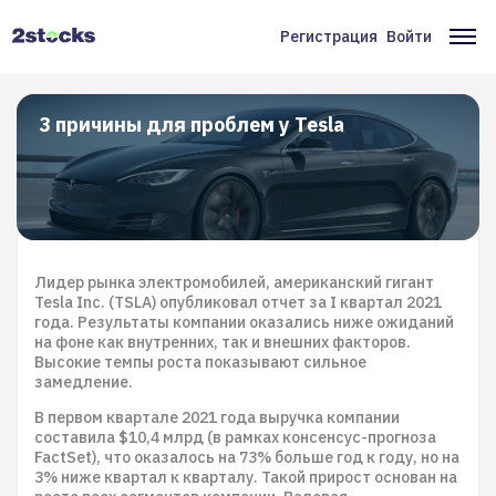
Перейти
к
Регистрация
Войти
Меню
Ос
основному
содержанию
учётной
на
записи
3 причины для проблем у Tesla
пользователя
Лидер рынка электромобилей, американский гигант
Tesla Inc. (TSLA) опубликовал отчет за I квартал 2021
года. Результаты компании оказались ниже ожиданий
на фоне как внутренних, так и внешних факторов.
Высокие темпы роста показывают сильное
замедление.
В первом квартале 2021 года выручка компании
составила $10,4 млрд (в рамках консенсус-прогноза
FactSet), что оказалось на 73% больше год к году, но на
3% ниже квартал к кварталу. Такой прирост основан на