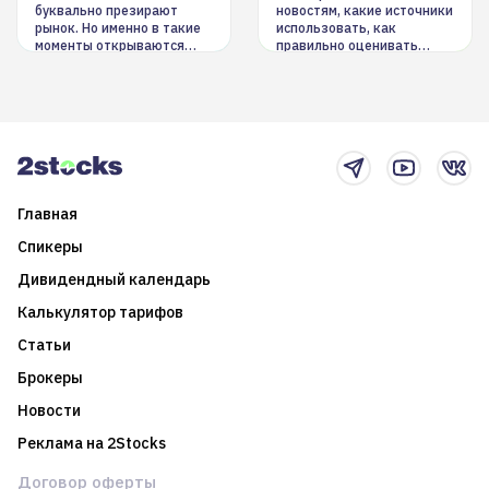
буквально презирают
новостям, какие источники
рынок. Но именно в такие
использовать, как
моменты открываются
правильно оценивать
долгосрочные
информацию. Также автор
возможности. Обсудим
покажет краткосрочные и
итоги года и стратегию на
среднесрочные
2025-й
торговые стратегии на
новостном потоке
Главная
Спикеры
Дивидендный календарь
Калькулятор тарифов
Статьи
Брокеры
Новости
Реклама на 2Stocks
Договор оферты