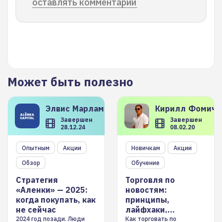
оставлять комментарии
Может быть полезно
Элвис
Марламов
Кирилл
Фомиче
Завершен
Завершен
28.12.24
08.02.20
Опытным
Акции
Новичкам
Акции
Обзор
Обучение
Стратегия
Торговля по
«Аленки» — 2025:
новостям:
когда покупать, как
принципы,
не сейчас
лайфхаки,
инструменты
2024 год позади. Люди
Как торговать по