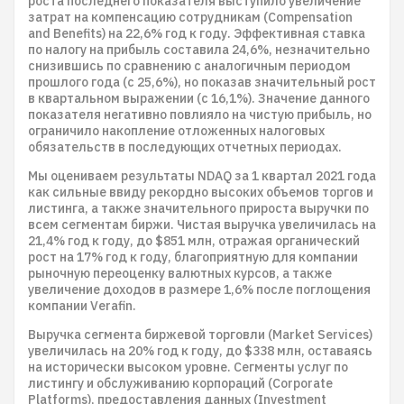
роста последнего показателя выступило увеличение
затрат на компенсацию сотрудникам (Compensation
and Benefits) на 22,6% год к году. Эффективная ставка
по налогу на прибыль составила 24,6%, незначительно
снизившись по сравнению с аналогичным периодом
прошлого года (с 25,6%), но показав значительный рост
в квартальном выражении (с 16,1%). Значение данного
показателя негативно повлияло на чистую прибыль, но
ограничило накопление отложенных налоговых
обязательств в последующих отчетных периодах.
Мы оцениваем результаты NDAQ за 1 квартал 2021 года
как сильные ввиду рекордно высоких объемов торгов и
листинга, а также значительного прироста выручки по
всем сегментам биржи. Чистая выручка увеличилась на
21,4% год к году, до $851 млн, отражая органический
рост на 17% год к году, благоприятную для компании
рыночную переоценку валютных курсов, а также
увеличение доходов в размере 1,6% после поглощения
компании Verafin.
Выручка сегмента биржевой торговли (Market Services)
увеличилась на 20% год к году, до $338 млн, оставаясь
на исторически высоком уровне. Сегменты услуг по
листингу и обслуживанию корпораций (Corporate
Platforms), предоставления данных (Investment