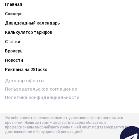
Главная
Спикеры
Дивидендный календарь
Калькулятор тарифов
Статьи
Брокеры
Новости
Реклама на 2Stocks
Договор оферты
Пользовательское соглашение
Политика конфиденциальности
2stocks является независимым от участников фондового рынка
проектом. Наши авторы – эксперты в своих областях и
профессионалы высочайшего уровня, чей опыт подтверждается их
достижениями и безупречной репутацией