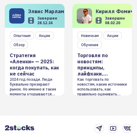
Элвис
Марламов
Кирилл
Фомиче
Завершен
Завершен
28.12.24
08.02.20
Опытным
Акции
Новичкам
Акции
Обзор
Обучение
Стратегия
Торговля по
«Аленки» — 2025:
новостям:
когда покупать, как
принципы,
не сейчас
лайфхаки,
инструменты
2024 год позади. Люди
Как торговать по
буквально презирают
новостям, какие источники
рынок. Но именно в такие
использовать, как
моменты открываются
правильно оценивать
долгосрочные
информацию. Также автор
возможности. Обсудим
покажет краткосрочные и
итоги года и стратегию на
среднесрочные
2025-й
торговые стратегии на
новостном потоке