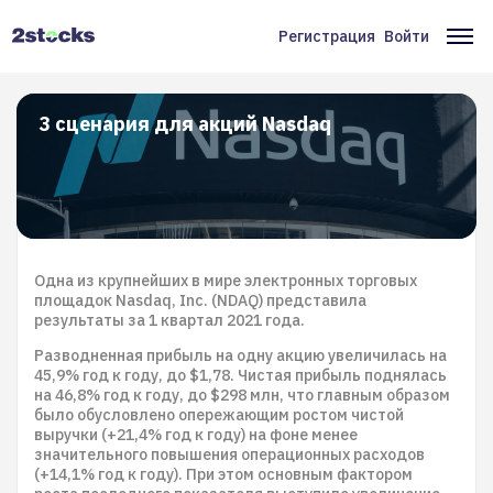
Перейти
к
Регистрация
Войти
Меню
Ос
основному
содержанию
учётной
на
записи
3 сценария для акций Nasdaq
пользователя
Одна из крупнейших в мире электронных торговых
площадок Nasdaq, Inc. (NDAQ) представила
результаты за 1 квартал 2021 года.
Разводненная прибыль на одну акцию увеличилась на
45,9% год к году, до $1,78. Чистая прибыль поднялась
на 46,8% год к году, до $298 млн, что главным образом
было обусловлено опережающим ростом чистой
выручки (+21,4% год к году) на фоне менее
значительного повышения операционных расходов
(+14,1% год к году). При этом основным фактором