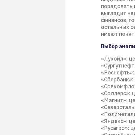
порадовать 
выглядит не
финансов, г
остальных с
имеют понят
Выбор анал
«Лукойл»: це
«Сургутнефте
«Роснефть»: 
«Сбербанк»: 
«Совкомфлот
«Соллерс»: ц
«Магнит»: це
«Северсталь»
«Полиметалл
«Яндекс»: це
«Русагро»: ц
«Самолёт»: ц