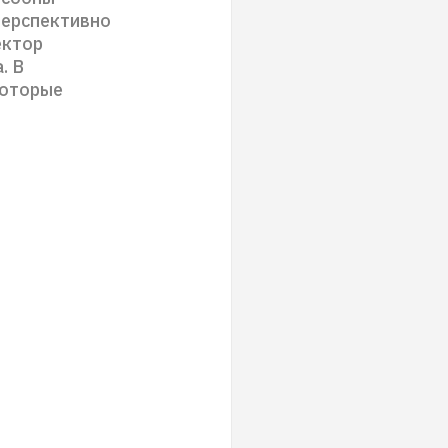
перспективно
ектор
. В
которые