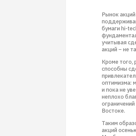
Рынок акций 
поддерживаю
бумаги hi-te
фундаментал
учитывая сд
акций – не т
Кроме того, 
способны сде
привлекател
оптимизма: 
и пока не ув
неплохо бла
ограничений
Востоке.
Таким образ
акций осень