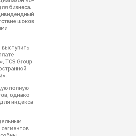
диапазон 90-
для бизнеса.
 дивидендный
тствие шоков
ыми
 выступить
плате
», TCS Group
ностранной
и».
щую полную
ов, однако
 для индекса
.
тдельным
 сегментов
особны