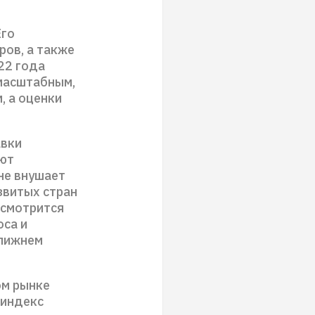
Его
ов, а также
022 года
масштабным,
, а оценки
авки
ают
не внушает
звитых стран
 смотрится
оса и
Ближнем
ом рынке
 индекс