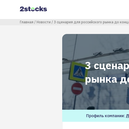
Перейти
к
основному
содержанию
Строка навигации
Главная
Новости
3 сценария для российского рынка до конц
3 сцена
рынка д
Профиль компании:
Л