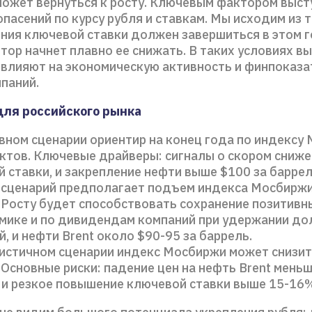
ожет вернуться к росту. Ключевым фактором выст
пасений по курсу рубля и ставкам. Мы исходим из т
ия ключевой ставки должен завершиться в этом го
тор начнет плавно ее снижать. В таких условиях в
овлияют на экономическую активность и финпоказа
паний.
для российского рынка
вном сценарии ориентир на конец года по индексу
ктов. Ключевые драйверы: сигналы о скором сниж
 ставки, и закрепление нефти выше $100 за баррел
 сценарий предполагает подъем индекса Мосбиржи
 Росту будет способствовать сохранение позитив
мике и по дивидендам компаний при удержании до
й, и нефти Brent около $90-95 за баррель.
истичном сценарии индекс Мосбиржи может снизит
 Основные риски: падение цен на нефть Brent меньш
 и резкое повышение ключевой ставки выше 15-16