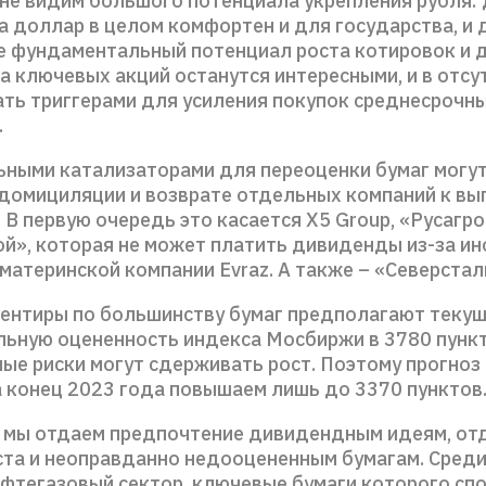
 не видим большого потенциала укрепления рубля: 
а доллар в целом комфортен и для государства, и 
е фундаментальный потенциал роста котировок и
а ключевых акций останутся интересными, и в отсу
ать триггерами для усиления покупок среднесрочн
.
ными катализаторами для переоценки бумаг могут
едомициляции и возврате отдельных компаний к вы
В первую очередь это касается X5 Group, «Русагро
ой», которая не может платить дивиденды из-за и
материнской компании Evraz. А также – «Северстал
ентиры по большинству бумаг предполагают теку
ьную оцененность индекса Мосбиржи в 3780 пункт
ые риски могут сдерживать рост. Поэтому прогноз
 конец 2023 года повышаем лишь до 3370 пунктов
е мы отдаем предпочтение дивидендным идеям, о
ста и неоправданно недооцененным бумагам. Среди
фтегазовый сектор, ключевые бумаги которого сп