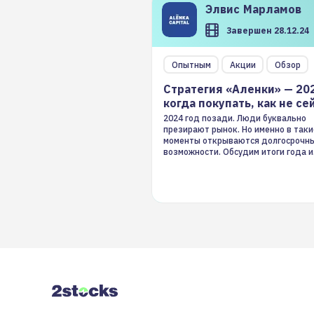
Элвис
Марламов
Завершен 28.12.24
Опытным
Акции
Обзор
Стратегия «Аленки» — 20
когда покупать, как не се
2024 год позади. Люди буквально
презирают рынок. Но именно в таки
моменты открываются долгосрочн
возможности. Обсудим итоги года и
стратегию на 2025-й