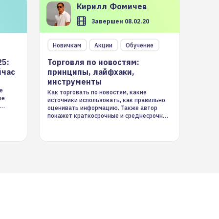
Кирилл
Фомичев
Завершен 08.02.20
Новичкам
Акции
Обучение
25:
Торговля по новостям:
йчас
принципы, лайфхаки,
инструменты
е
Как торговать по новостям, какие
ые
источники использовать, как правильно
оценивать информацию. Также автор
покажет краткосрочные и среднесрочные
торговые стратегии на новостном потоке