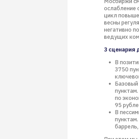
Мосбиржи см
ослабление о
цикл повышен
весны регуля
негативно п
ведущих ком
3 сценария 
В позити
3750 пун
ключевой
Базовый
пунктам.
по эконо
95 рубле
В пессим
пунктам.
баррель,