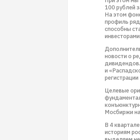
При этом мы
100 рублей з
На этом фон
профиль ряд
способны ст
инвесторами
Дополнитель
новости о р
дивидендов. 
и «Распадск
регистрации 
Целевые ори
фундаментал
конъюнктурн
Мосбиржи на
В 4 квартал
историям ро
выделяем не