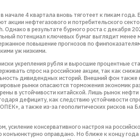
в начале 4 квартала вновь тяготеет к пикам года. 
т акции нефтегазового и потребительского сектор
ch. Однако в результате бурного роста с декабря 2
ьный потенциал ключевых бумаг выглядит менее 
ержанное повышение прогнозов по финпоказателям
акими уж низкими.
риски укрепления рубля и выросшие процентные ст
рживать спрос на российские акции, так как сниж
ьность дивидендных историй. Внешний фон также 
мировые рынки опасаются торможения экономик ра
ерены в устойчивости китайской. Лишь рынок нефти
годаря дефициту, как следствию устойчивости спр
 ОПЕК+, а также из-за геополитических рисков на 
ом, усиление консервативного настроя на российск
ю конъюнктурно оправдано. Но ближе к концу года