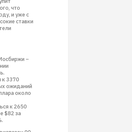
упит
ого, что
ду, и уже с
ысокие ставки
тели
 Мосбиржи –
ении
ь.
 к 3370
ных ожиданий
ллара около
ься к 2650
е $82 за
%.