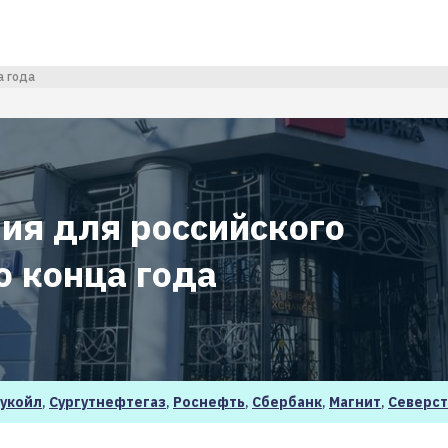
а года
рия для российского
о конца года
укойл
,
Сургутнефтегаз
,
Роснефть
,
Сбербанк
,
Магнит
,
Северст