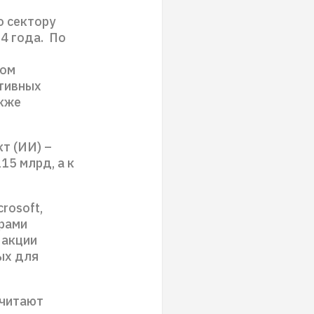
о сектору
24 года. По
вом
ктивных
акже
т (ИИ) –
15 млрд, а к
rosoft,
ерами
 акции
ых для
считают