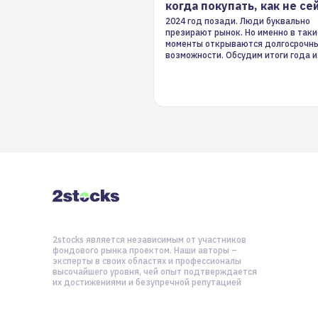
когда покупать, как не се
2024 год позади. Люди буквально
презирают рынок. Но именно в таки
моменты открываются долгосрочн
возможности. Обсудим итоги года и
стратегию на 2025-й
2stocks является независимым от участников
фондового рынка проектом. Наши авторы –
эксперты в своих областях и профессионалы
высочайшего уровня, чей опыт подтверждается
их достижениями и безупречной репутацией