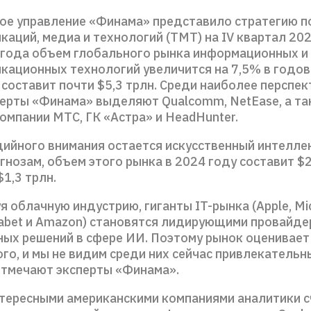
ое управление «Финама» представило стратегию п
аций, медиа и технологий (ТМТ) на IV квартал 20
 года объем глобального рынка информационных и
кационных технологий увеличится на 7,5% в годо
составит почти $5,3 трлн. Среди наиболее перспе
перты «Финама» выделяют Qualcomm, NetEase, а т
омпании МТС, ГК «Астра» и HeadHunter.
дийного внимания остается искусственный интеллек
гнозам, объем этого рынка в 2024 году составит $2
$1,3 трлн.
 облачную индустрию, гиганты IT-рынка (Apple, Mic
habet и Amazon) становятся лидирующими провайд
ых решений в сфере ИИ. Поэтому рынок оценивает
го, и мы не видим среди них сейчас привлекательн
 отмечают эксперты «Финама».
тересными американскими компаниями аналитики 