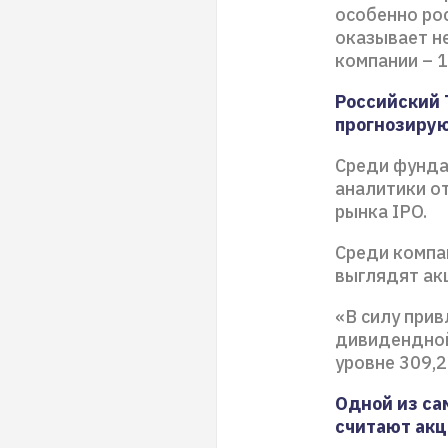
особенно ро
оказывает н
компании – 
Российский 
прогнозиру
Среди фунда
аналитики о
рынка IPO.
Среди компа
выглядят ак
«В силу при
дивидендной
уровне 309,2
Одной из са
считают акц