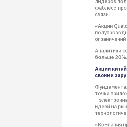
лидеров пол
фаблесс-про
связи.
«Акции Qual
полупроводн
ограничений 
Аналитики с
больше 20%
Акции китай
своими зару
Фундаментал
точки прило
– электронна
идеей на ры
технологиче
«Компания п