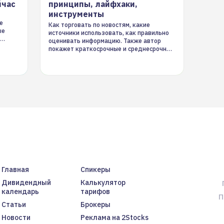
йчас
принципы, лайфхаки,
инструменты
е
Как торговать по новостям, какие
ые
источники использовать, как правильно
оценивать информацию. Также автор
покажет краткосрочные и среднесрочные
торговые стратегии на новостном потоке
Главная
Спикеры
Дивидендный
Калькулятор
календарь
тарифов
П
Статьи
Брокеры
Новости
Реклама на 2Stocks