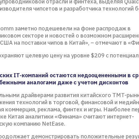
упроводниковой отрасли и финтеха, выделяя Qual
изводителя чипсетов и разработчика технологий 
comm заметно подешевели на фоне распродаж в
иковом секторе и новостей о возможном расширен
США на поставки чипов в Китай», – отмечают в «Фи
охраняют целевую цену на уровне $209 c потенциал
.
ских IT-компаний остаются недооцененными в ср
бежными аналогами даже с учетом дисконтов
ьными драйверами развития китайского TMT-рын
жения технологий в торговой, финансовой и медий
я коммерция, реклама, финтех и игры. Наиболее п
нке Китая аналитики «Финама» считают интернет-
скую компанию NetEase.
родолжает демонстрировать положительные резу