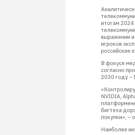
Аналитическ
телекоммуник
итогам 2024
телекоммуни
выражении и 
игроков экс
российские к
В фокусе ме
согласно про
2030 году – 
«Контролируя
NVIDIA, Alp
платформенн
бигтеха доро
покупки», –
Наиболее ин