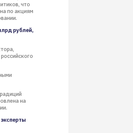
итиков, что
на по акциям
овании.
млрд рублей,
тора,
 российского
ными
традиций
овлена на
нии.
 эксперты