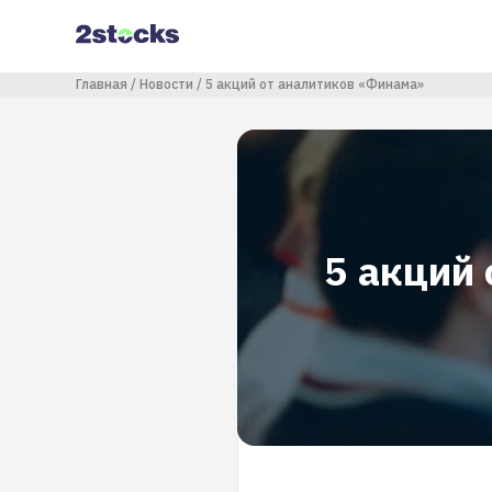
Перейти
к
основному
содержанию
Строка навигации
Главная
Новости
5 акций от аналитиков «Финама»
5 акций