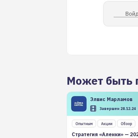
Войд
Может быть 
Элвис
Марламов
Завершен 28.12.24
Опытным
Акции
Обзор
Стратегия «Аленки» — 20