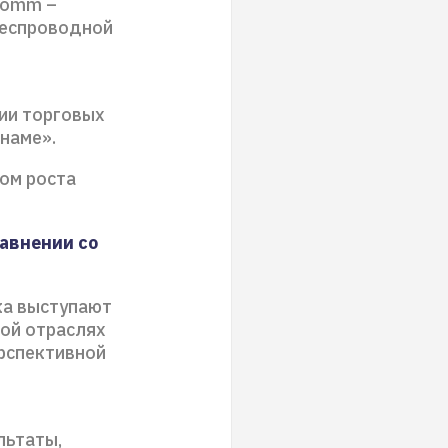
comm –
беспроводной
ии торговых
наме».
ом роста
авнении со
ка выступают
ной отраслях
ерспективной
льтаты,