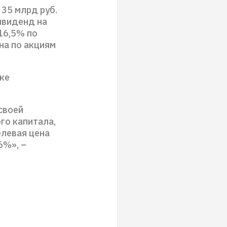
35 млрд руб.
ивиденд на
16,5% по
на по акциям
ке
своей
го капитала,
елевая цена
6%», –