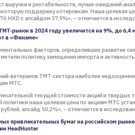
ст выручки и рентабельности, лучше ожиданий анал
екоторую поддержку котировкам. Наша целевая це
176 HKD с апсайдом 37,9%», – отмечается в исслед
TMT-рынок в 2024 году увеличится на 9%, до 6,4 
ют в «Финаме»
ментальных факторов, определивших развитие сек
тметили политику замещения импорта и активность
ний-ветеранов TMT-сектора наиболее недооценен
ции МТС.
влекательной текущей стоимости акций и твердых 
 политики наша целевая цена по акциям МТС устан
 рублей, апсайд 50,2%», – отмечается в исследова
мых привлекательных бумаг на российском рынке
ии HeadHunter