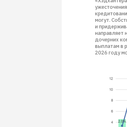
«Хэдхантера»
ужесточения
кредитовани
могут. Собс
и придержив
направляет 
дочерних ко
выплатам в 
2026 году м