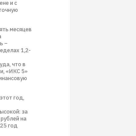
ене и с
уточную
ять месяцев
а
ь –
еделах 1,2-
уда, что в
и, «ИКС 5»
финансовую
этот год,
ысокой: за
 рублей на
025 год