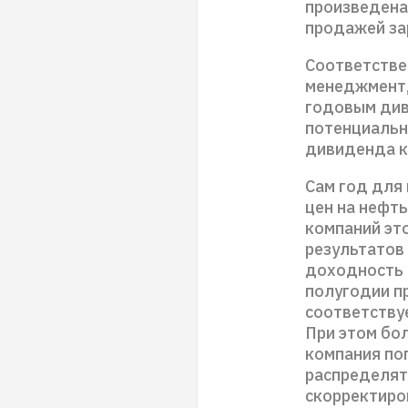
произведена,
продажей за
Соответстве
менеджмент,
годовым див
потенциальн
дивиденда к
Сам год для
цен на нефть
компаний эт
результатов
доходность н
полугодии пр
соответству
При этом бо
компания пог
распределять
скорректиро