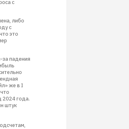
роса с
ена, либо
оду с
что это
мер
з-за падения
рибыль
сительно
дендная
л» же в I
 что
 2024 года.
лн штук
подсчетам,