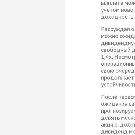
выплата може
учетом ново
доходность в
Рассуждая о
можно ожида
дивидендную
свободный д
1,4х. Несмот
операционных
свою очеред
продолжает 
устойчивост
После пересм
ожидания св
прогнозируе
девять меся
акцию, дохо
дивиденд мо