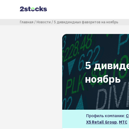
Перейти
к
основному
содержанию
Строка навигации
Главная
Новости
5 дивидендных фаворитов на ноябрь
5 дивид
ноябрь
Профиль компании:
С
X5 Retail Group
,
МТС