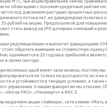
кций МТС, чьи акции правильнее сейчас сравнивать
и по облигациям с похожим кредитным рейтингом.
тается под давлением растущих процентных расхо
денежного потока нет, но дивидендная политика 
 35 рублей на акцию. Предпосылкой для повышени
ожет стать вывод на IPO дочерних компаний и рез
авки.
ршил редомициляцию и выплатит дивидендами 104
т стоит обратить внимание на стоимостную оценку 
йчас оценивается в 20 годовых прибылей и являетс
х в своем секторе.
еречисленных идей имеет свои нюансы, поэтому мы
фокусироваться не только на доходности, но и на 
 росте и устойчивости в текущих условиях, а также 
ого управления. К нашим фаворитам мы относим: С
, «Интер РАО», «Ленэнерго» и ИКС 5.
мы выделяем акции «Займера», сети клиник «Мать и