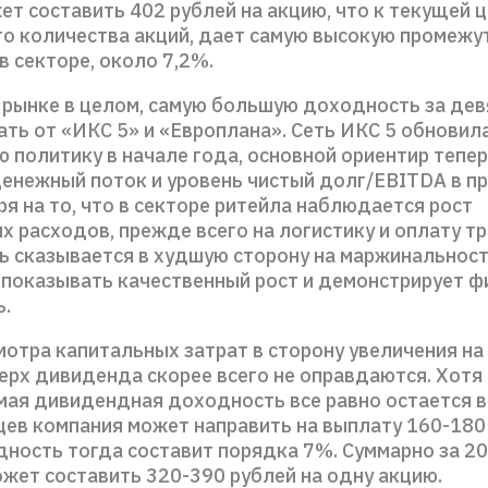
т составить 402 рублей на акцию, что к текущей ц
го количества акций, дает самую высокую промеж
 секторе, около 7,2%.
 рынке в целом, самую большую доходность за дев
ть от «ИКС 5» и «Европлана». Сеть ИКС 5 обновил
 политику в начале года, основной ориентир тепер
енежный поток и уровень чистый долг/EBITDA в пр
ря на то, что в секторе ритейла наблюдается рост
 расходов, прежде всего на логистику и оплату тр
ь сказывается в худшую сторону на маржинальност
показывать качественный рост и демонстрирует 
ь.
отра капитальных затрат в сторону увеличения на 
ерх дивиденда скорее всего не оправдаются. Хотя
мая дивидендная доходность все равно остается в
цев компания может направить на выплату 160-180
дность тогда составит порядка 7%. Суммарно за 2
жет составить 320-390 рублей на одну акцию.