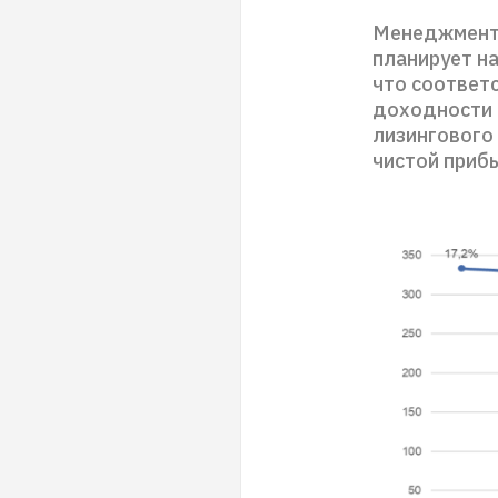
Менеджмент «
планирует н
что соответ
доходности 
лизингового
чистой приб