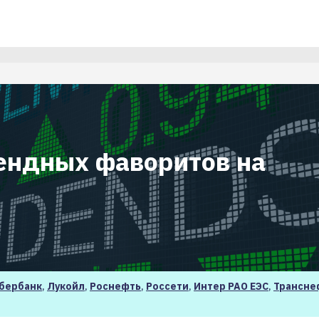
ендных фаворитов на
бербанк
,
Лукойл
,
Роснефть
,
Россети
,
Интер РАО ЕЭС
,
Трансне