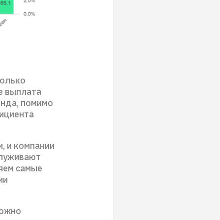
только
е выплата
енда, помимо
фициента
, и компании
служивают
ляем самые
ии
можно