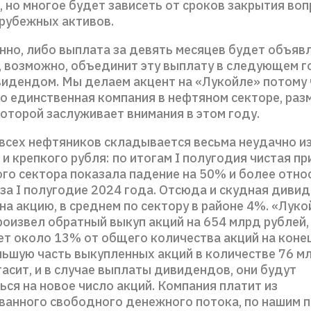
 но многое будет зависеть от сроков закрытия воп
рубежных активов.
нно, либо выплата за девять месяцев будет объявл
 возможно, объединит эту выплату в следующем г
идендом. Мы делаем акцент на «Лукойле» потому 
о единственная компания в нефтяном секторе, раз
оторой заслуживает внимания в этом году.
 всех нефтяников складывается весьма неудачно и
 и крепкого рубля: по итогам I полугодия чистая п
ого сектора показала падение на 50% и более отно
 за I полугодие 2024 года. Отсюда и скудная диви
а акцию, в среднем по сектору в районе 4%. «Лукой
оизвел обратный выкуп акций на 654 млрд рублей,
ет около 13% от общего количества акций на конец
льшую часть выкупленных акций в количестве 76 м
асит, и в случае выплаты дивидендов, они будут
ся на новое число акций. Компания платит из
ванного свободного денежного потока, по нашим 