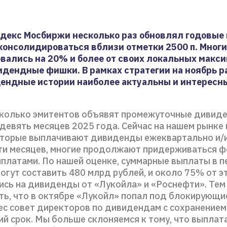
ндекс Мосбиржи несколько раз обновлял годовые
онсолидироваться вблизи отметки 2500 п. Многи
вались на 20% и более от своих локальных макси
идендные фишки. В рамках стратегии на ноябрь 
ендные истории наиболее актуальны и интересн
сколько эмитентов объявят промежуточные дивиден
 девять месяцев 2025 года. Сейчас на нашем рынке 
оторые выплачивают дивиденды ежеквартально и/
ти месяцев, многие продолжают придерживаться ф
платами. По нашей оценке, суммарные выплаты в п
огут составить 480 млрд рублей, и около 75% от э
ись на дивиденды от «Лукойла» и «Роснефти». Тем
ть, что в октябре «Лукойл» попал под блокирующи
ес совет директоров по дивидендам с сохранением
ий срок. Мы больше склоняемся к тому, что выплат