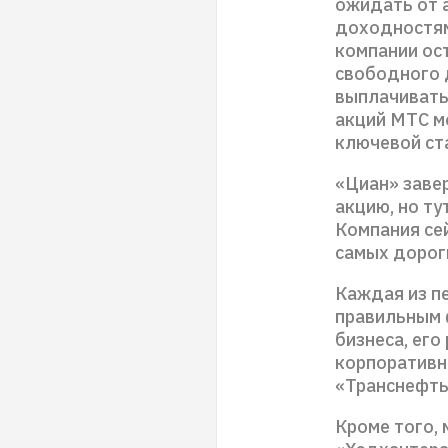
ожидать от а
доходностям
компании ос
свободного 
выплачивать
акций МТС м
ключевой ст
«Циан» заве
акцию, но ту
Компания се
самых дороги
Каждая из п
правильным 
бизнеса, его
корпоративн
«Транснефть»
Кроме того, 