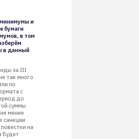
 минимумы и
е бумаги
мумов, в том
разберём
ы в данный
ды за III
не так много
или по
ормата с
ериод до
той суммы
 не менее
е санкции
 повестки на
а будет