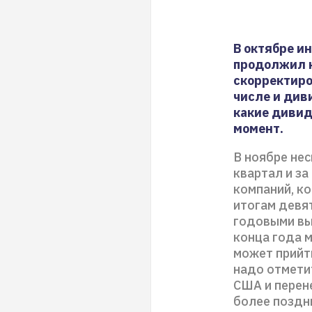
В октябре и
продолжил к
скорректиро
числе и див
какие дивид
момент.
В ноябре не
квартал и за
компаний, к
итогам девя
годовыми вы
конца года м
может прийт
надо отмети
США и перен
более поздн