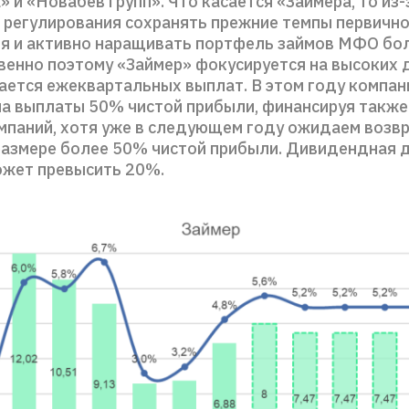
 и «Новабев групп». Что касается «Займера, то из-
 регулирования сохранять прежние темпы первичн
я и активно наращивать портфель займов МФО бо
твенно поэтому «Займер» фокусируется на высоких
ается ежеквартальных выплат. В этом году компан
на выплаты 50% чистой прибыли, финансируя также
мпаний, хотя уже в следующем году ожидаем возвр
размере более 50% чистой прибыли. Дивидендная 
ожет превысить 20%.