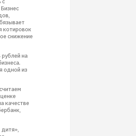
 с
 Бизнес
дов,
обязывает
я котировок
кое снижение
 рублей на
бизнеса.
я одной из
 считаем
оценке
на качестве
бербанк,
 дитя»,