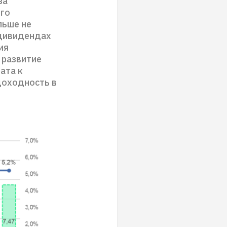
за
ого
льше не
 дивидендах
ия
 развитие
ата к
доходность в