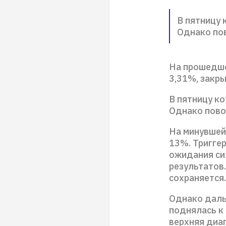
В пятницу 
Однако пов
На прошедше
3,31%, закры
В пятницу ко
Однако пово
На минувшей
13%. Тригге
ожидания си
результатов.
сохраняется.
Однако даль
поднялась к
верхняя диа