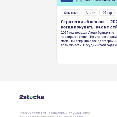
Опытным
Акции
Обзор
Стратегия «Аленки» — 20
когда покупать, как не се
2024 год позади. Люди буквально
презирают рынок. Но именно в таки
моменты открываются долгосрочн
возможности. Обсудим итоги года и
стратегию на 2025-й
2stocks является независимым от участников
фондового рынка проектом. Наши авторы –