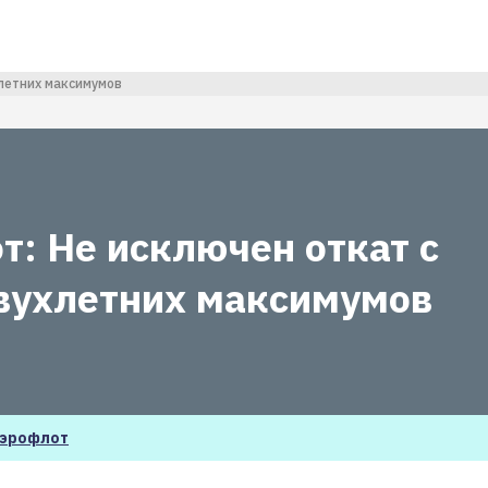
хлетних максимумов
т: Не исключен откат с
вухлетних максимумов
эрофлот