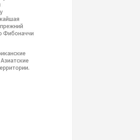
м
у
ижайшая
 прежний
по Фибоначчи
риканские
 Азиатские
ерритории.