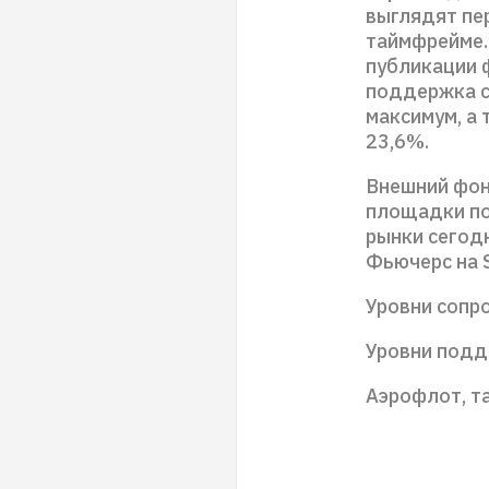
выглядят пе
таймфрейме.
публикации 
поддержка с
максимум, а
23,6%.
Внешний фон
площадки по
рынки сегод
Фьючерс на S
Уровни сопро
Уровни поддер
Аэрофлот, т