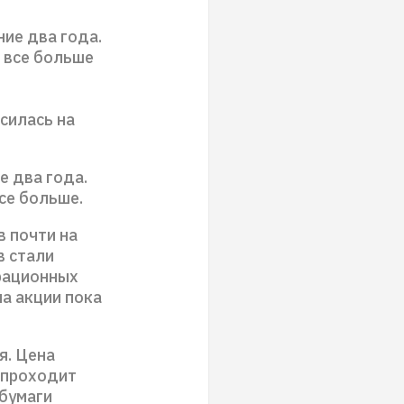
ние два года.
 все больше
силась на
е два года.
се больше.
в почти на
в стали
рационных
на акции пока
я. Цена
 проходит
 бумаги