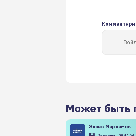
Комментари
Войд
Может быть 
Элвис
Марламов
Завершен 28.12.24