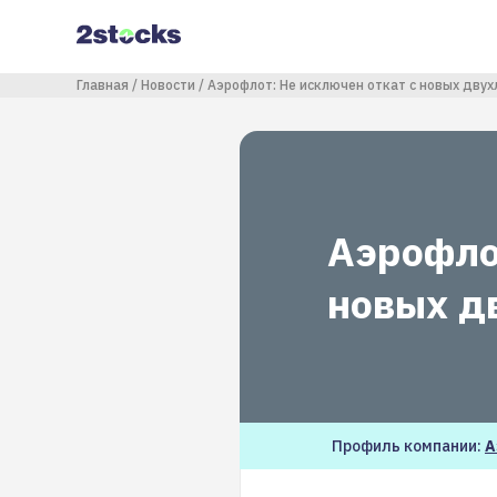
Перейти
к
основному
содержанию
Строка навигации
Главная
Новости
Аэрофлот: Не исключен откат с новых дву
Аэрофло
новых д
Профиль компании:
А