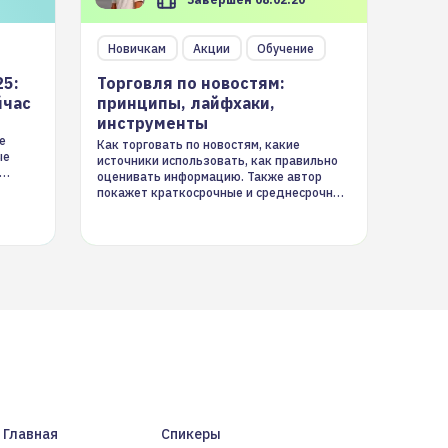
Новичкам
Акции
Обучение
25:
Торговля по новостям:
йчас
принципы, лайфхаки,
инструменты
е
Как торговать по новостям, какие
ые
источники использовать, как правильно
оценивать информацию. Также автор
покажет краткосрочные и среднесрочные
торговые стратегии на новостном потоке
Главная
Спикеры