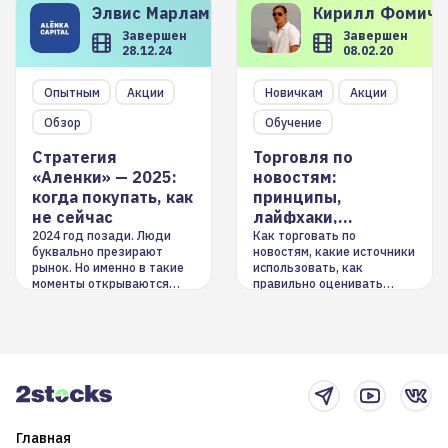
Элвис
Марламов
Кирилл
Фомиче
Завершен
Завершен
28.12.24
08.02.20
Опытным
Акции
Новичкам
Акции
Обзор
Обучение
Стратегия
Торговля по
«Аленки» — 2025:
новостям:
когда покупать, как
принципы,
не сейчас
лайфхаки,
инструменты
2024 год позади. Люди
Как торговать по
буквально презирают
новостям, какие источники
рынок. Но именно в такие
использовать, как
моменты открываются
правильно оценивать
долгосрочные
информацию. Также автор
возможности. Обсудим
покажет краткосрочные и
итоги года и стратегию на
среднесрочные
2025-й
торговые стратегии на
новостном потоке
Главная