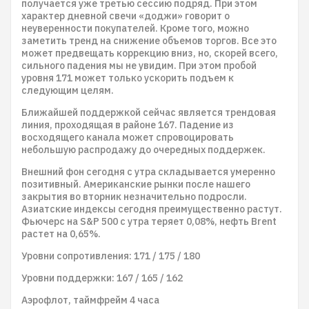
получается уже третью сессию подряд. При этом
характер дневной свечи «доджи» говорит о
неуверенности покупателей. Кроме того, можно
заметить тренд на снижение объемов торгов. Все это
может предвещать коррекцию вниз, но, скорей всего,
сильного падения мы не увидим. При этом пробой
уровня 171 может только ускорить подъем к
следующим целям.
Ближайшей поддержкой сейчас является трендовая
линия, проходящая в районе 167. Падение из
восходящего канала может спровоцировать
небольшую распродажу до очередных поддержек.
Внешний фон сегодня с утра складывается умеренно
позитивный. Американские рынки после нашего
закрытия во вторник незначительно подросли.
Азиатские индексы сегодня преимущественно растут.
Фьючерс на S&P 500 с утра теряет 0,08%, нефть Brent
растет на 0,65%.
Уровни сопротивления: 171 / 175 / 180
Уровни поддержки: 167 / 165 / 162
Аэрофлот, таймфрейм 4 часа