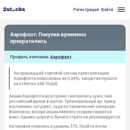
Перейти
к
Регистрация
Войти
Меню
Ос
основному
содержанию
учётной
на
записи
Аэрофлот: Покупки временно
пользователя
прекратились
Профиль компании:
Аэрофлот
На прошедшей торговой сессии капитализация
Аэрофлота повысилась на 0,24%, закрытие прошло
на отметке 168,70 руб.
Акции Аэрофлота во вторник смотрелись хуже, чем
российский рынок в целом. Трехнедельный up-тренд
постепенно затухает, судя по техническим сигналам.
Возможно, вскоре акции немного скорректируются
вниз. Однако шортить бумаги строго не рекомендуется.
Котировки уперлись в уровень 171. Пройти его не