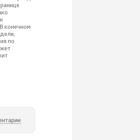
границе
ако
 к
 В конечном
едели,
ия по
ожет
оит
ентарии