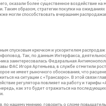
сего, оказали более существенное воздействие на 
и. Таким образом, стратегии покупки на ожиданиях
акже могли способствовать вчерашним распродажа
вным спусковым крючком и ускорителем распродаж
нфоповод. Так, по данным Интерфакса, деятельно
чика заинтересовалась Федеральная Антимонопол
лавы ФАС Игоря Артемьева, в службе отметили рос
орое не имеет рыночного обоснования, что расцене
иться на ситуации с «Трансаэро». В этой связи гла
ействие регулятора повлияет на работу и тарифы 
очередь, как это будет отражаться на последующих
и.
мя, по нашему мнению, говорить о сломе повышател