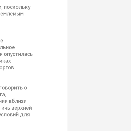
, поскольку
риемлемым
ие
ельное
ня опустилась
амках
торгов
говорить о
та,
ния вблизи
тичь верхней
условий для