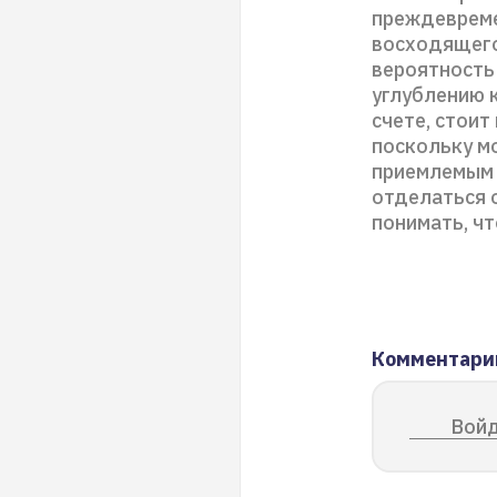
преждевреме
восходящего
вероятность
углублению к
счете, стоит
поскольку м
приемлемым 
отделаться 
понимать, ч
Комментари
Войд