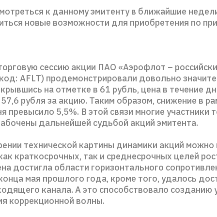
мотреться к данному эмитенту в ближайшие недели
виться новые возможности для приобретения по п
торговую сессию акции ПАО «Аэрофлот – российск
(код: AFLT) продемонстрировали довольно значит
крывшись на отметке в 61 рубль, цена в течение д
 57,6 рубля за акцию. Таким образом, снижение в р
я превысило 5,5%. В этой связи многие участники 
забочены дальнейшей судьбой акций эмитента.
рении технической картины динамики акций можно 
ак краткосрочных, так и среднесрочных целей рос
ена достигла области горизонтального сопротивле
конца мая прошлого года, кроме того, удалось дос
ходящего канала. А это способствовало созданию 
я коррекционной волны.