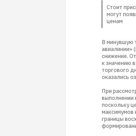
Стоит прис
могут поя
ценам
В минувшую 
авиалинии» 
снижение. От
к значению в
торгового дн
оказались о
При рассмот
выполнении к
поскольку ц
максимумов 
границы вос
формировани