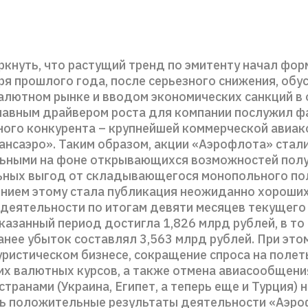
ркнуть, что растущий тренд по эмитенту начал фор
ря прошлого года, после серьезного снижения, обу
валютном рынке и вводом экономических санкций в
главным драйвером роста для компании послужил ф
ного конкурента – крупнейшей коммерческой авиак
ансаэро». Таким образом, акции «Аэрофлота» стал
ьными на фоне открывающихся возможностей пол
ных выгод от складывающегося монопольного по
ием этому стала публикация неожиданно хороши
 деятельности по итогам девяти месяцев текущего 
казанный период достигла 1,826 млрд рублей, в то
анее убыток составлял 3,563 млрд рублей. При это
уристическом бизнесе, сокращение спроса на полет
их валютных курсов, а также отмена авиасообщени
транами (Украина, Египет, а теперь еще и Турция) 
ь положительные результаты деятельности «Аэро