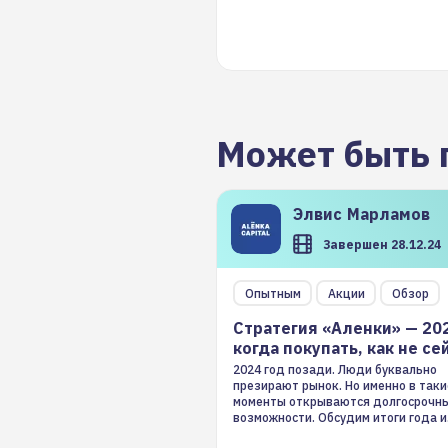
Может быть 
Элвис
Марламов
Завершен 28.12.24
Опытным
Акции
Обзор
Стратегия «Аленки» — 20
когда покупать, как не се
2024 год позади. Люди буквально
презирают рынок. Но именно в таки
моменты открываются долгосрочн
возможности. Обсудим итоги года и
стратегию на 2025-й