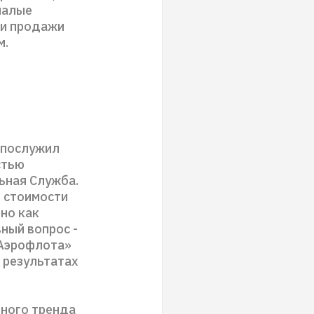
малые
 и продажи
м.
 послужил
стью
ьная Служба.
т стоимости
но как
вный вопрос -
«Аэрофлота»
 результатах
ьного тренда