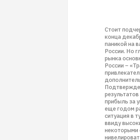
Стоит подче
конца декаб
паникой на 
России. Но 
рынка основ
России – «Тр
привлекател
дополнитель
Подтвержден
результатов
прибыль за у
еще годом р
ситуация в т
ввиду высок
некоторыми с
нивелироват