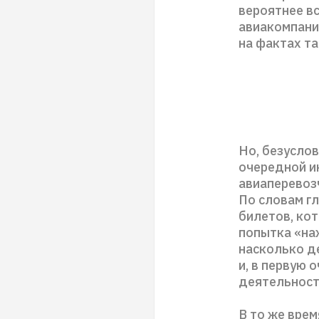
вероятнее в
авиакомпани
на фактах т
Но, безусло
очередной и
авиаперевоз
По словам г
билетов, кот
попытка «наж
насколько д
и, в первую 
деятельност
В то же вре