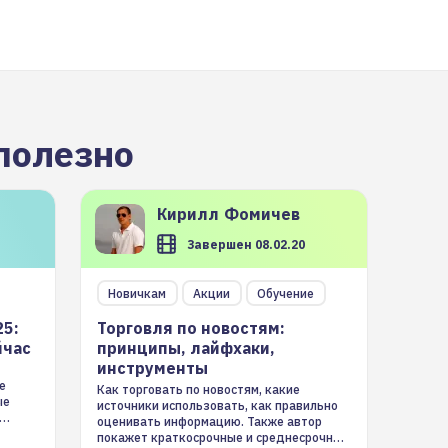
полезно
Кирилл
Фомичев
Завершен 08.02.20
Новичкам
Акции
Обучение
25:
Торговля по новостям:
йчас
принципы, лайфхаки,
инструменты
е
Как торговать по новостям, какие
ые
источники использовать, как правильно
оценивать информацию. Также автор
покажет краткосрочные и среднесрочные