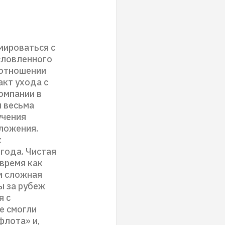
мироваться с
словленного
 отношении
акт ухода с
омпании в
и весьма
учения
ложения.
х
года. Чистая
 время как
м сложная
ы за рубеж
я с
не смогли
флота» и,