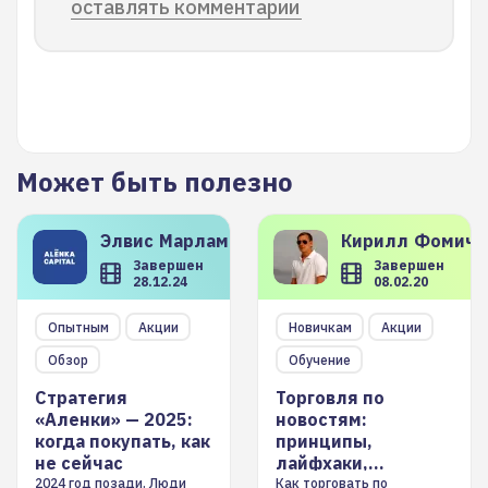
оставлять комментарии
Может быть полезно
Элвис
Марламов
Кирилл
Фомиче
Завершен
Завершен
28.12.24
08.02.20
Опытным
Акции
Новичкам
Акции
Обзор
Обучение
Стратегия
Торговля по
«Аленки» — 2025:
новостям:
когда покупать, как
принципы,
не сейчас
лайфхаки,
инструменты
2024 год позади. Люди
Как торговать по