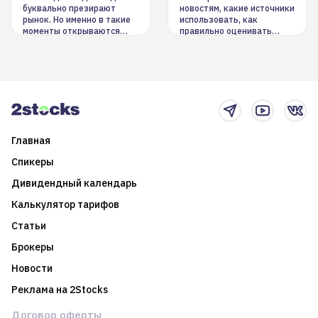
буквально презирают
новостям, какие источники
рынок. Но именно в такие
использовать, как
моменты открываются
правильно оценивать
долгосрочные
информацию. Также автор
возможности. Обсудим
покажет краткосрочные и
итоги года и стратегию на
среднесрочные
2025-й
торговые стратегии на
новостном потоке
Главная
Спикеры
Дивидендный календарь
Калькулятор тарифов
Статьи
Брокеры
Новости
Реклама на 2Stocks
Договор оферты