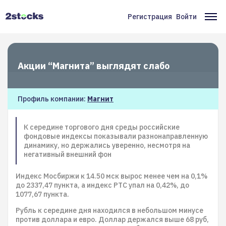
Перейти
к
Регистрация
Войти
Меню
Ос
основному
содержанию
учётной
на
записи
Акции “Магнита” выглядят слабо
пользователя
Профиль компании:
Магнит
К середине торгового дня среды российские
фондовые индексы показывали разнонаправленную
динамику, но держались уверенно, несмотря на
негативный внешний фон
Индекс Мосбиржи к 14.50 мск вырос менее чем на 0,1%
до 2337,47 пункта, а индекс РТС упал на 0,42%, до
1077,67 пункта.
Рубль к середине дня находился в небольшом минусе
против доллара и евро. Доллар держался выше 68 руб,