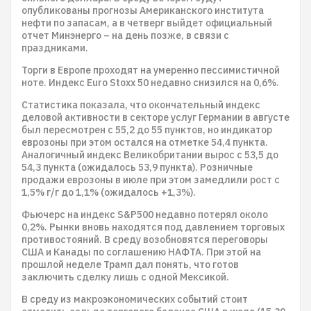
опубликованы прогнозы Американского института
нефти по запасам, а в четверг выйдет официальный
отчет Минэнерго – на день позже, в связи с
праздниками.
Торги в Европе проходят на умеренно пессимистичной
ноте. Индекс Euro Stoxx 50 недавно снизился на 0,6%.
Статистика показала, что окончательный индекс
деловой активности в секторе услуг Германии в августе
был пересмотрен с 55,2 до 55 пунктов, но индикатор
еврозоны при этом остался на отметке 54,4 пункта.
Аналогичный индекс Великобритании вырос с 53,5 до
54,3 пункта (ожидалось 53,9 пункта). Розничные
продажи еврозоны в июле при этом замедлили рост с
1,5% г/г до 1,1% (ожидалось +1,3%).
Фьючерс на индекс S&P500 недавно потерял около
0,2%. Рынки вновь находятся под давлением торговых
противостояний. В среду возобновятся переговоры
США и Канады по соглашению НАФТА. При этой на
прошлой неделе Трамп дал понять, что готов
заключить сделку лишь с одной Мексикой.
В среду из макроэкономических событий стоит