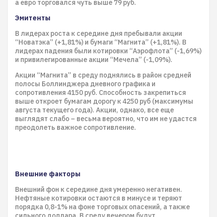
а евро торговался чуть выше 79 руб.
Эмитенты
В лидерах роста к середине дня пребывали акции
“Новатэка” (+1,81%) и бумаги “Магнита” (+1,81%). В
лидерах падения были котировки “Аэрофлота” (-1,69%)
и привилегированные акции “Мечела” (-1,09%).
Акции “Магнита” в среду поднялись в район средней
полосы Боллинджера дневного графика и
сопротивления 4150 руб. Способность закрепиться
выше откроет бумагам дорогу к 4250 руб (максимумы
августа текущего года). Акции, однако, все еще
выглядят слабо – весьма вероятно, что им не удастся
преодолеть важное сопротивление.
Внешние факторы
Внешний фон к середине дня умеренно негативен.
Нефтяные котировки остаются в минусе и теряют
порядка 0,8-1% на фоне торговых опасений, а также
сильного доллара. В среду вечером будут