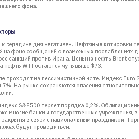
нешнего фона.
кторы
 к середине дня негативен. Нефтяные котировки т
% на фоне сообщений о возможных послаблениях д
осе санкций против Ирана. Цены на нефть Brent оп
на нефть WTI остаются чуть выше $73.
пе проходят на пессимистичной ноте. Индекс Euro 
 0,7%. На рынке сохраняются опасения относитель
алии.
индекс S&P500 теряет порядка 0,2%. Облигационн
кже многие банки и государственные учреждения, в
 закрыты в связи с национальным праздником. Торг
ржах будут проводиться.