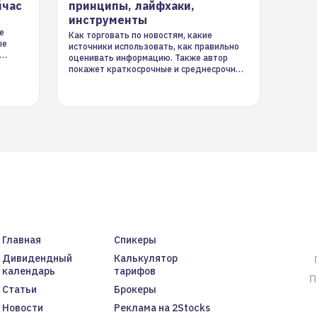
йчас
принципы, лайфхаки,
инструменты
е
Как торговать по новостям, какие
ые
источники использовать, как правильно
оценивать информацию. Также автор
покажет краткосрочные и среднесрочные
торговые стратегии на новостном потоке
Главная
Спикеры
Дивидендный
Калькулятор
календарь
тарифов
П
Статьи
Брокеры
Новости
Реклама на 2Stocks