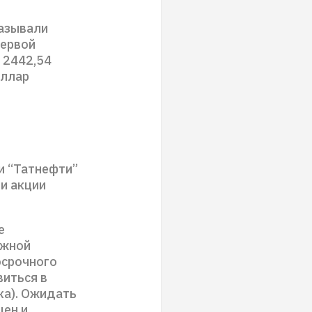
казывали
первой
 2442,54
оллар
и “Татнефти”
ли акции
е
ажной
осрочного
виться в
ка). Ожидать
цен и