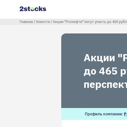
Перейти
к
основному
содержанию
Строка навигации
Главная
Новости
Акции "Роснефти" могут упасть до 465 руб
Акции "
до 465 
перспек
Профиль компании:
Р