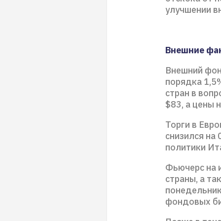
улучшении в
Внешние фа
Внешний фон
порядка 1,5
стран в вопр
$83, а цены 
Торги в Евро
снизился на
политики Ит
Фьючерс на 
страны, а та
понедельник
фондовых би