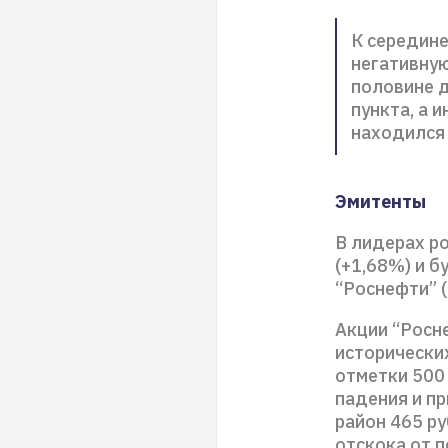
К середин
негативную
половине д
пункта, а 
находился 
Эмитенты
В лидерах р
(+1,68%) и б
“Роснефти” (
Акции “Росн
исторически
отметки 500
падения и п
район 465 р
отскока от 