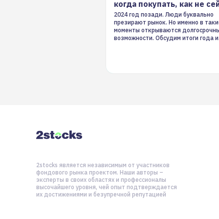
когда покупать, как не се
2024 год позади. Люди буквально
презирают рынок. Но именно в таки
моменты открываются долгосрочн
возможности. Обсудим итоги года и
стратегию на 2025-й
2stocks является независимым от участников
фондового рынка проектом. Наши авторы –
эксперты в своих областях и профессионалы
высочайшего уровня, чей опыт подтверждается
их достижениями и безупречной репутацией