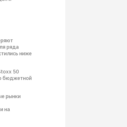
еряют
ля ряда
устились ниже
Stoxx 50
но бюджетной
ые рынки
и на