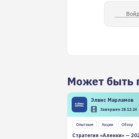
Войд
Может быть 
Элвис
Марламов
Завершен 28.12.24
Опытным
Акции
Обзор
Стратегия «Аленки» — 20