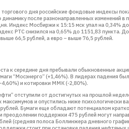
е торгового дня российские фондовые индексы по
 динамику после разнонаправленных изменений в 
ня. Индекс Мосбиржи к 15:15 мск упал на 0,34% до
индекс РТС снизился на 0,65% до 1151,83 пункта. Д
выше 66,5 рублей, а евро – выше 76,5 рублей.
оста к середине дня пребывали обыкновенные акци
умаги “Мосэнерго” (+1,46%). В лидерах падения бы
-4,60%) и котировки ММК (-2,80%).
ефти” отступили от достигнутых на прошлой недел
х максимумов и опустились ниже психологически в
 рублей. Бумаги еще обладают потенциалом кратк
ри преодолении поддержки 475 рублей могут напра
ублей (средняя полоса Боллинжера дневного графи
поддержки стоит при остановке падения нефтяных 