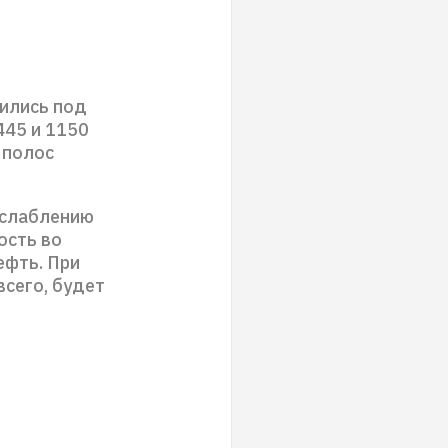
ились под
445 и 1150
 полос
ослаблению
ость во
ефть. При
всего, будет