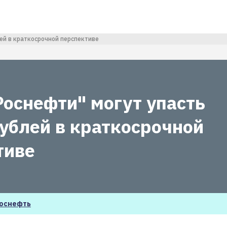
лей в краткосрочной перспективе
Роснефти" могут упасть
рублей в краткосрочной
тиве
оснефть