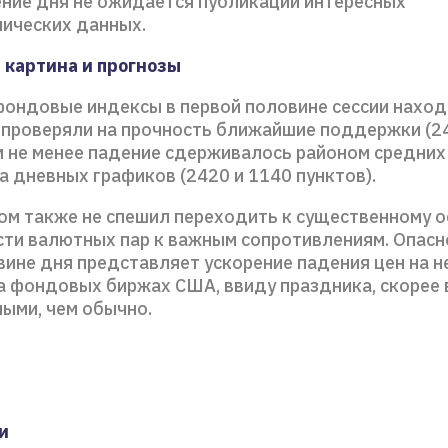
ение дня не ожидается публикации интересных
ических данных.
 картина и прогнозы
фондовые индексы в первой половине сессии наход
 проверяли на прочность ближайшие поддержки (2
ем не менее падение сдерживалось районом средних
 дневных графиков (2420 и 1140 пунктов).
том также не спешил переходить к существенному 
сти валютных пар к важным сопротивлениям. Опасн
вине дня представляет ускорение падения цен на н
а фондовых биржах США, ввиду праздника, скорее 
ными, чем обычно.
и