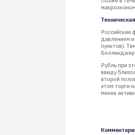
Позже в теч
макроэконом
Техническая
Российские 
давлением и
пунктов). Т
Боллинджера
Рубль при э
ввиду близо
второй поло
этом торги н
менее актив
Комментари