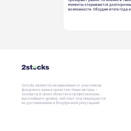
моменты открываются долгосрочн
возможности. Обсудим итоги года и
стратегию на 2025-й
2stocks является независимым от участников
фондового рынка проектом. Наши авторы –
эксперты в своих областях и профессионалы
высочайшего уровня, чей опыт подтверждается
их достижениями и безупречной репутацией