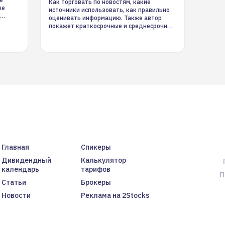
Как торговать по новостям, какие
ые
источники использовать, как правильно
оценивать информацию. Также автор
покажет краткосрочные и среднесрочные
торговые стратегии на новостном потоке
Главная
Спикеры
Дивидендный
Калькулятор
календарь
тарифов
П
Статьи
Брокеры
Новости
Реклама на 2Stocks