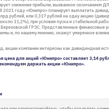
ирует снижение прибыли, вызванное окончанием Д
 В 2021 году «Юнипро» планирует выплатить диви
лрд рублей, или 0,317 рублей на одну акцию (див
коло 11,2%), при условии пуска и стабильной раб
 Березовской ГРЭС. Представленные финансовые р
емы и, по нашему мнению, окажут умеренное влиян
яд, акции компании интересны как дивидендная ист
я цена для акций «Юнипро» составляет 3,14 рубл
екомендуем держать акции «Юнипро».
и
ите или зарегистрируйтесь, чтобы оставлять комм