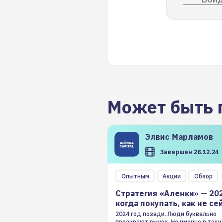
Может быть 
Элвис
Марламов
Завершен 28.12.24
Опытным
Акции
Обзор
Стратегия «Аленки» — 20
когда покупать, как не се
2024 год позади. Люди буквально
презирают рынок. Но именно в таки