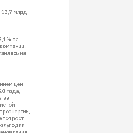
 13,7 млрд
7,1% по
 компании.
изилась на
нием цен
20 года,
з-за
чистой
троэнергии,
ется рост
полугодии
тановления,