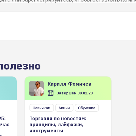
полезно
Кирилл
Фомичев
Завершен 08.02.20
Новичкам
Акции
Обучение
25:
Торговля по новостям:
йчас
принципы, лайфхаки,
инструменты
е