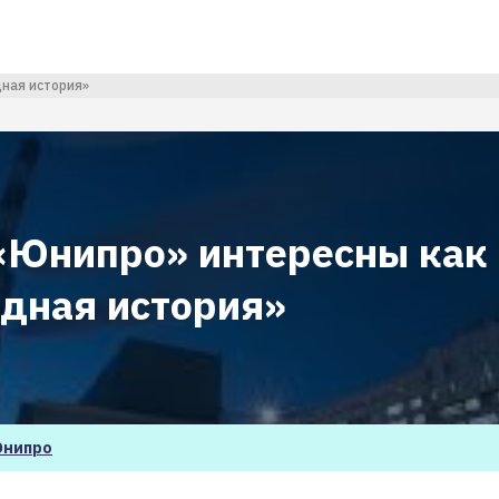
ная история»
«Юнипро» интересны как
дная история»
нипро