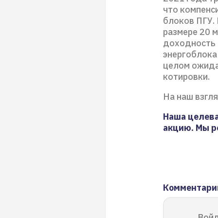
что компенс
блоков ПГУ.
размере 20 м
доходность о
энергоблока
целом ожида
котировки.
На наш взгл
Наша целева
акцию. Мы р
Комментари
Войд