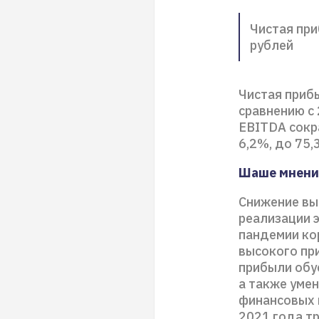
Чистая при
рублей
Чистая приб
сравнению с 
EBITDA сокра
6,2%, до 75,
Шаше мнени
Снижение вы
реализации э
пандемии кор
высокого пр
прибыли обу
а также уме
финансовых 
2021 года т