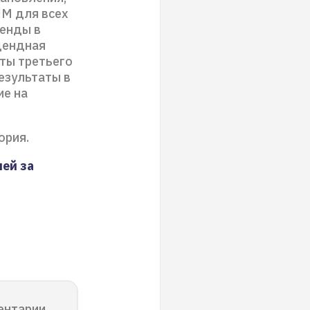
ПМ для всех
денды в
идендная
оты третьего
езультаты в
ие на
ория.
ей за
ентарии