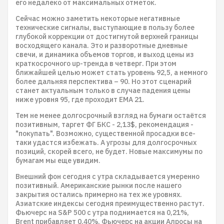
его недалеко от максимальных отметок.
Сейчас можно заметить некоторые негативные
технические сигналы, выступающие в пользу более
глубокой коррекции от достигнутой верхней границы
восходящего канала. Это и разворотные дневные
свечи, и динамика объемов торгов, и выход цены из
краткосрочного up-тренда в четверг. При этом
ближайшей целью может стать уровень 92,5, а немного
более дальняя перспектива – 90. Но этот сценарий
станет актуальным только в случае падения цены
ниже уровня 95, где проходит EMA 21.
Тем не менее долгосрочный взгляд на бумаги остаётся
позитивным, таргет ФГ БКС - 2,13$, рекомендация -
"покупать". Возможно, существенной просадки все-
таки удастся избежать. А угрозы для долгосрочных
позиций, скорей всего, не будет. Новые максимумы по
бумагам мы еще увидим.
Внешний фон сегодня с утра складывается умеренно
позитивный. Американские рынки после нашего
закрытия остались примерно на тех же уровнях.
Азиатские индексы сегодня преимущественно растут.
Фьючерс на S&P 500 с утра поднимается на 0,21%,
Brent прибавляет 0,40%. Фьючерс на акции Алросы на