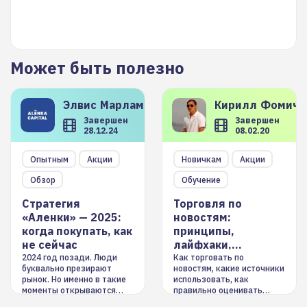
Может быть полезно
Элвис
Марламов
Кирилл
Фомиче
Завершен
Завершен
28.12.24
08.02.20
Опытным
Акции
Новичкам
Акции
Обзор
Обучение
Стратегия
Торговля по
«Аленки» — 2025:
новостям:
когда покупать, как
принципы,
не сейчас
лайфхаки,
инструменты
2024 год позади. Люди
Как торговать по
буквально презирают
новостям, какие источники
рынок. Но именно в такие
использовать, как
моменты открываются
правильно оценивать
долгосрочные
информацию. Также автор