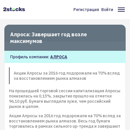
Перейти
к
Регистрация
Войти
Меню
Ос
основному
содержанию
учётной
на
записи
Алроса: Завершает год возле
пользователя
максимумов
Профиль компании:
АЛРОСА
Акции Алросы за 2016 год подорожали на 70% вслед
за восстановлением рынка алмазов
На прошедшей торговой сессии капитализация Алросы
понизилась на 0,15%, закрытие прошло на отметке
96,10 руб. Бумаги выглядели хуже, чем российский
рынок в целом.
Акции Алросы за 2016 год подорожали на 70% вслед за
восстановлением рынка алмазов. Весь год бумаги
торговались в рамках сильного up-тренда и завершают