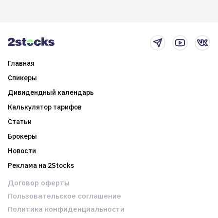
возможности. Обсудим
покажет краткосрочные и
итоги года и стратегию на
среднесрочные
2025-й
торговые стратегии на
новостном потоке
Главная
Спикеры
Дивидендный календарь
Калькулятор тарифов
Статьи
Брокеры
Новости
Реклама на 2Stocks
Договор оферты
Пользовательское соглашение
Политика конфиденциальности