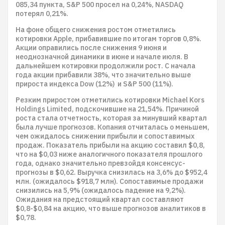
085,34 пункта, S&P 500 просел на 0,24%, NASDAQ
потерял 0,21%.
На фоне общего снижения ростом отметились
котировки Apple, прибавившие по итогам торгов 0,8%.
Акции оправились после снижения 9 июня и
неоднозначной динамики в июне и начале июля. В
дальнейшем котировки продолжили рост. С начала
года акции прибавили 38%, что значительно выше
прироста индекса Dow (12%) и S&P 500 (11%).
Резким приростом отметились котировки Michael Kors
Holdings Limited, подскочившие на 21,54%. Причиной
роста стала отчетность, которая за минувший квартал
была лучше прогнозов. Копания отчиталась о меньшем,
чем ожидалось снижении прибыли и сопоставимых
продаж. Показатель прибыли на акцию составил $0,8,
что на $0,03 ниже аналогичного показателя прошлого
года, однако значительно превзойдя консенсус-
прогнозы в $0,62. Выручка снизилась на 3,6% до $952,4
млн. (ожидалось $918,7 млн). Сопоставимые продажи
снизились на 5,9% (ожидалось падение на 9,2%).
Ожидания на предстоящий квартал составляют
$0,8-$0,84 на акцию, что выше прогнозов аналитиков в
$0,78.