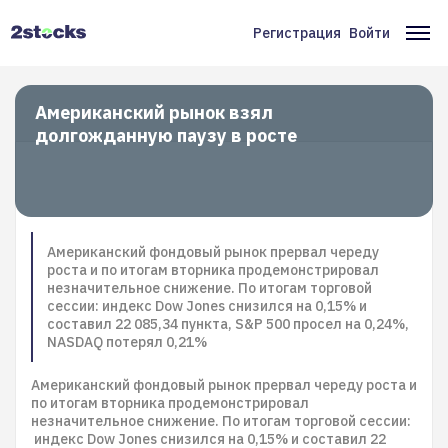
Перейти
к
Регистрация
Войти
Меню
Ос
основному
содержанию
учётной
на
записи
Американский рынок взял
долгожданную паузу в росте
пользователя
Американский фондовый рынок прервал череду
роста и по итогам вторника продемонстрировал
незначительное снижение. По итогам торговой
сессии: индекс Dow Jones снизился на 0,15% и
составил 22 085,34 пункта, S&P 500 просел на 0,24%,
NASDAQ потерял 0,21%
Американский фондовый рынок прервал череду роста и
по итогам вторника продемонстрировал
незначительное снижение. По итогам торговой сессии:
индекс Dow Jones снизился на 0,15% и составил 22