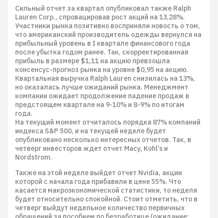
Сильный отчет за квартал опубликовал также Ralph
Lauren Corp., спровацировав рост акций на 13,28%.
Участники рынка позитивно восприняли новость о том,
что американский производитель одежды вернулся на
прибыльный уровень в I квартале финансового года
после убытка годом ранее. Так, скорректированная
прибыль в размере $1,11 на акцию превзошла
консенсус-прогноз рынка на уровне $0,95 на акцию.
Квартальная выручка Ralph Lauren снизилась на 13%,
но оказалась лучше ожиданий рынка. Менеджмент
компании ожидает продолжение падение продаж в
предстоящем квартале на 9-10% и 8-9% по итогам
года.
На текущий момент отчиталось порядка 87% компаний
индекса S&P 500, и на текущей неделе будет
опубликовано несколько интересных отчетов. Так, в
четверг инвесторов ждет отчет Macy, Kohl’s и
Nordstrom.
Также на этой неделе выйдет отчет Nvidia, акции
которой с начала года прибавили в цене 55%. Что
касается макроэкономической статистики, то неделя
будет относительно спокойной. Стоит отметить, что в
четверг выйдут недельное количество первичных
обращений за пособием по безработице (ожидание: