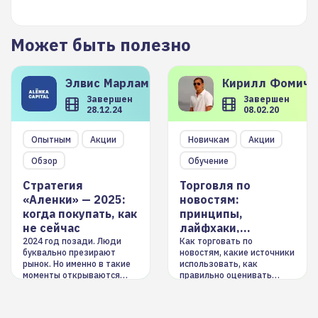
Может быть полезно
Элвис
Марламов
Кирилл
Фомиче
Завершен
Завершен
28.12.24
08.02.20
Опытным
Акции
Новичкам
Акции
Обзор
Обучение
Стратегия
Торговля по
«Аленки» — 2025:
новостям:
когда покупать, как
принципы,
не сейчас
лайфхаки,
инструменты
2024 год позади. Люди
Как торговать по
буквально презирают
новостям, какие источники
рынок. Но именно в такие
использовать, как
моменты открываются
правильно оценивать
долгосрочные
информацию. Также автор
возможности. Обсудим
покажет краткосрочные и
итоги года и стратегию на
среднесрочные