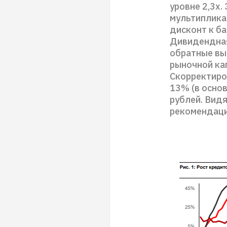
уровне 2,3x.
мультиплика
дисконт к б
Дивидендная
обратные вы
рыночной ка
Скорректиро
13% (в осно
рублей. Вид
рекомендаци