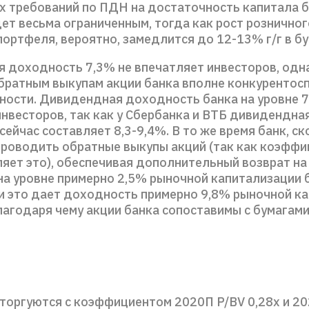
х требований по ПДН на достаточность капитала б
дет весьма ограниченным, тогда как рост розничног
портфеля, вероятно, замедлится до 12-13% г/г в б
 доходность 7,3% не впечатляет инвесторов, одн
братным выкупам акции банка вполне конкурентос
ности. Дивидендная доходность банка на уровне 7
нвесторов, так как у Сбербанка и ВТБ дивидендна
ейчас составляет 8,3-9,4%. В то же время банк, ск
роводить обратные выкупы акций (так как коэффи
ляет это), обеспечивая дополнительный возврат на
на уровне примерно 2,5% рыночной капитализации б
и это дает доходность примерно 9,8% рыночной к
лагодаря чему акции банка сопоставимы с бумагами
 торгуются с коэффициентом 2020П P/BV 0,28x и 20