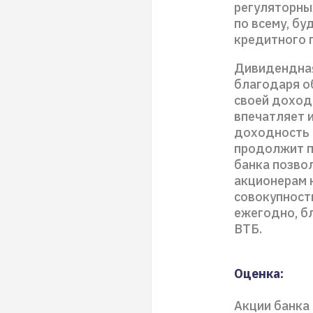
регуляторны
по всему, бу
кредитного 
Дивидендная
благодаря о
своей доход
впечатляет и
доходность с
продолжит п
банка позво
акционерам 
совокупност
ежегодно, б
ВТБ.
Оценка:
Акции банка