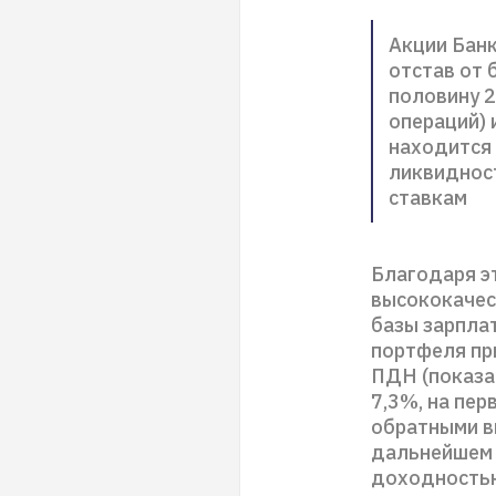
Акции Банк
отстав от 
половину 2
операций) 
находится
ликвидност
ставкам
Благодаря э
высококачес
базы зарпла
портфеля пр
ПДН (показа
7,3%, на пер
обратными вы
дальнейшем 
доходностью