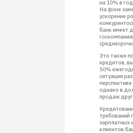
на 10% в год 
На фоне зам
ускорение р
конкурентос
банк имеет 
госкомпания
среднесрочн
Это также п
кредитов, вы
50% ежегодн
ситуация ра
перспективе
однако в до
продаж друг
Кредитовани
требований 
зарплатных 
клиентов ба