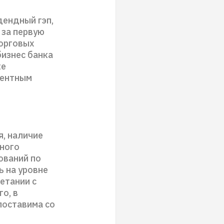
дендный гэп,
 за первую
торговых
бизнес банка
ке
центным
, наличие
чного
ований по
 на уровне
четании с
о, в
поставима со