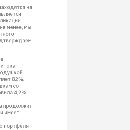
находятся на
 является
бликации
не менее, мы
атного
подтверждаем
не
ритока
 подушкой
ляет 82%.
вкам со
авила 4,2%
она продолжит
 и имеет
го портфеля