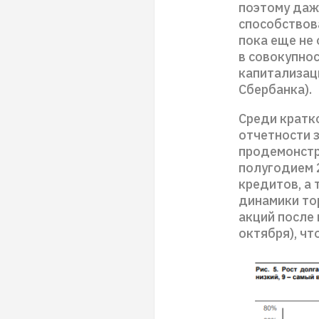
поэтому даж
способствова
пока еще не
в совокупно
капитализац
Сбербанка).
Среди кратк
отчетности з
продемонстр
полугодием 
кредитов, а
динамики то
акций после
октября), ч