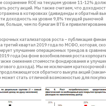
е сохранение ROE на текущем уровне 11-12% дол
ть росту акций. Мы также считаем, что доходност
 отражена в котировках (дивиденды и обратный в
сти доходность на уровне 9,8% текущей рыночной
ии, больше, чем по бумагам ВТБ и привилегирован
осрочных катализаторов роста – публикация фина
а третий квартал 2019 года по МСФО, которая, ско
ирует улучшение операционных трендов в сравнен
2019 года (на фоне возобновления роста корпорат
 также снижения стоимости фондирования и улучше
ргового дохода). Мы не исключаем краткосрочной
 продолжающегося обратного выкупа акций (заканч
то может стать отличной возможностью для покупки