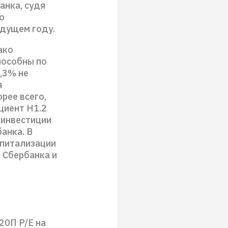
анка, судя
о
удущем году.
ако
пособны по
,3% не
я
орее всего,
циент Н1.2
 инвестиции
анка. В
апитализации
 Сбербанка и
20П P/E на