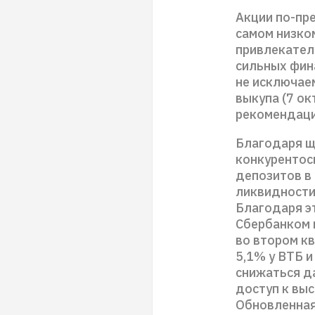
Акции по-пр
самом низком
привлекател
сильных фина
не исключае
выкупа (7 о
рекомендаци
Благодаря щ
конкурентос
депозитов в 
ликвидности
Благодаря э
Сбербанком 
во втором кв
5,1% у ВТБ и
снижаться д
доступ к вы
Обновленная