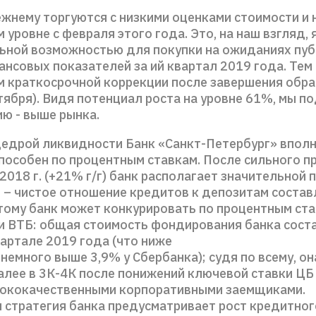
ежнему торгуются с низкими оценками стоимости и 
 уровне с февраля этого года. Это, на наш взгляд,
ьной возможностью для покупки на ожиданиях пу
нсовых показателей за ий квартал 2019 года. Тем 
м краткосрочной коррекции после завершения обр
ктября). Видя потенциал роста на уровне 61%, мы 
ю - выше рынка.
едрой ликвидности Банк «Санкт-Петербург» впол
пособен по процентным ставкам. После сильного п
2018 г. (+21% г/г) банк располагает значительной
 – чистое отношение кредитов к депозитам состав
тому банк может конкурировать по процентным ста
и ВТБ: общая стоимость фондирования банка сост
артале 2019 года (что ниже
 немного выше 3,9% у Сбербанка); судя по всему, 
алее в 3К-4К после понижений ключевой ставки ЦБ
сококачественными корпоративными заемщиками.
 стратегия банка предусматривает рост кредитно