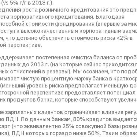
(vs 5% г/г в 2018 г.).
едления роста розничного кредитования это пред
оста корпоративного кредитования. Благодаря
пособной стоимости фондирования (впервые за мно
доступ к высококачественным корпоративным заем
м, что должно обеспечить стоимость риска <2% в
ой перспективе.
оддерживает постепенная очистка баланса от про
данных до 2013 г. (на которые сейчас приходится
ых отчислений в резервы). Мы осознаем, что подо
змывает чистую процентную маржу банка в краткос
 (меньший уровень риска предполагает меньшую до
лгосрочной перспективе предоставляет потенциал 
их продуктов банка, которые способствуют увелич
е зарплатных клиентов ограничивает влияние рег
по ПДН. По данным банкам, 80% кредитов выдаетс
карт (что эквивалентно 25% совокупной базы розн
нка), ПДН которых гораздо ниже 50%. Таким образ