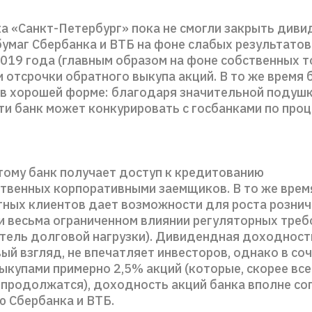
а «Санкт-Петербург» пока не смогли закрыть диви
бумаг Сбербанка и ВТБ на фоне слабых результатов
019 года (главным образом на фоне собственных 
и отсрочки обратного выкупа акций. В то же время 
 в хорошей форме: благодаря значительной подуш
и банк может конкурировать с госбанками по про
тому банк получает доступ к кредитованию
твенных корпоративными заемщиков. В то же время
тных клиентов дает возможности для роста розни
и весьма ограниченном влиянии регуляторных треб
тель долговой нагрузки). Дивидендная доходность
вый взгляд, не впечатляет инвесторов, однако в со
купами примерно 2,5% акций (которые, скорее всег
продолжатся), доходность акций банка вполне со
 Сбербанка и ВТБ.