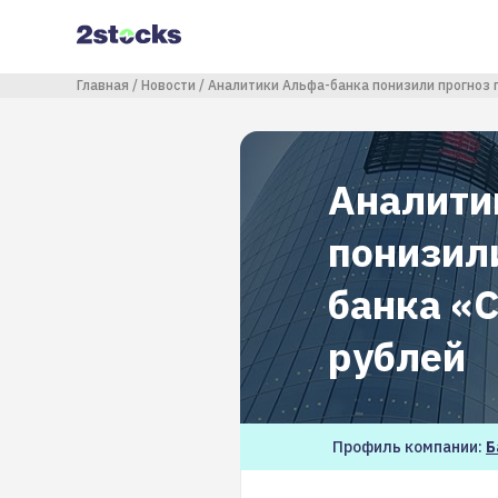
Перейти
к
основному
содержанию
Строка навигации
Главная
Новости
Аналитики Альфа-банка понизили прогноз п
Аналити
понизил
банка «
рублей
Профиль компании:
Б