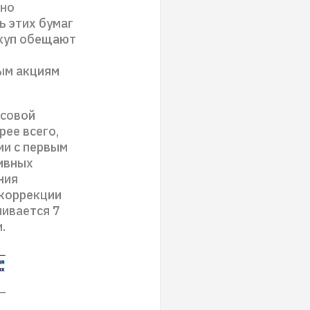
жно
ь этих бумаг
ыкуп обещают
ным акциям
нсовой
рее всего,
ии с первым
ивных
ния
 коррекции
ивается 7
.