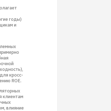
полагает
гие годы)
щикам и
блемных
 примерно
бная
рочной
ходность),
для кросс-
ению ROE.
уляторных
я клиентам
ичных
ом, влияние