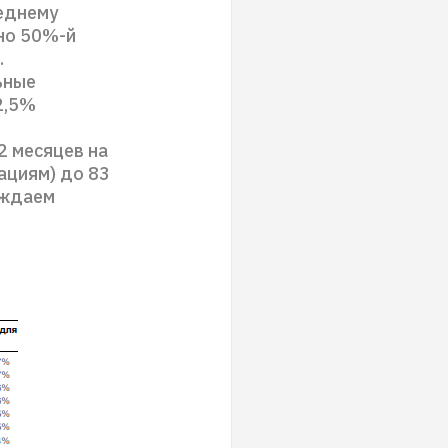
реднему
но 50%-й
.
ьные
2,5%
2 месяцев на
ациям) до 83
рждаем