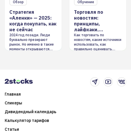
Обзор
Обучение
Стратегия
Торговля по
«Аленки» — 2025:
новостям:
когда покупать, как
принципы,
не сейчас
лайфхаки,
инструменты
2024 год позади. Люди
Как торговать по
буквально презирают
новостям, какие источники
рынок. Но именно в такие
использовать, как
моменты открываются
правильно оценивать
долгосрочные
информацию. Также автор
возможности. Обсудим
покажет краткосрочные и
итоги года и стратегию на
среднесрочные
2025-й
торговые стратегии на
новостном потоке
Главная
Спикеры
Дивидендный календарь
Калькулятор тарифов
Статьи