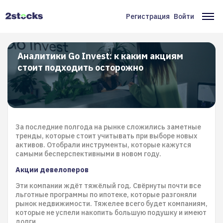
Перейти
к
Регистрация
Войти
Меню
Ос
основному
содержанию
учётной
на
записи
Аналитики Go Invest: к каким акциям
стоит подходить осторожно
пользователя
За последние полгода на рынке сложились заметные
тренды, которые стоит учитывать при выборе новых
активов. Отобрали инструменты, которые кажутся
самыми бесперспективными в новом году.
Акции девелоперов
Эти компании ждёт тяжёлый год. Свёрнуты почти все
льготные программы по ипотеке, которые разгоняли
рынок недвижимости. Тяжелее всего будет компаниям,
которые не успели накопить большую подушку и имеют
долги.