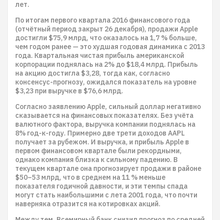
лет.
По итогам первого квартала 2016 финансового года
(отчётный период закрыт 26 декабря), продажи Apple
достигли $75,9 млрд, что оказалось на 1,7 % больше,
чем годом ранее — это худшая годовая динамика с 2013
года. Квартальная чистая прибыль американской
корпорации поднялась на 2% до $18,4 млрд. Прибыль
на акцию достигла $3,28, тогда как, согласно
консенсус-прогнозу, ожидался показатель на уровне
$3,23 при выручке в $76,6 млрд.
Согласно заявлению Apple, сильный доллар негативно
сказывается на финансовых показателях. Без учёта
валютного фактора, выручка компании поднялась на
8% год-к-году. Примерно две трети доходов AAPL
получает за рубежом. И выручка, и прибыль Apple в
первом финансовом квартале были рекордными,
однако компания близка к сильному падению. В
текущем квартале она прогнозирует продажи в районе
$50–53 млрд, что в среднем на 11 % меньше
показателя годичной давности, и эти темпы спада
могут стать наибольшими с лета 2001 года, что почти
наверняка отразится на котировках акций.
Между тем, ​Всемирный банк снизил прогноз по средней