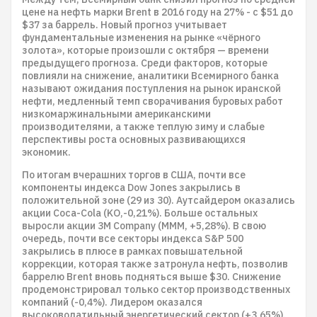
цене на нефть марки Brent в 2016 году на 27% - с $51 до
$37 за баррель. Новый прогноз учитывает
фундаментальные изменения на рынке «чёрного
золота», которые произошли с октября — времени
предыдущего прогноза. Среди факторов, которые
повлияли на снижение, аналитики Всемирного банка
называют ожидания поступления на рынок иранской
нефти, медленный темп сворачивания буровых работ
низкомаржинальными американскими
производителями, а также теплую зиму и слабые
перспективы роста основных развивающихся
экономик.
По итогам вчерашних торгов в США, почти все
компоненты индекса Dow Jones закрылись в
положительной зоне (29 из 30). Аутсайдером оказались
акции Coca-Cola (KO,-0,21%). Больше остальных
выросли акции 3M Company (MMM, +5,28%). В свою
очередь, почти все секторы индекса S&P 500
закрылись в плюсе в рамках повышательной
коррекции, которая также затронула нефть, позволив
баррелю Brent вновь подняться выше $30. Снижение
продемонстрировал только сектор производственных
компаний (-0,4%). Лидером оказался
высоковолатильный энергетический сектор (+3,65%).