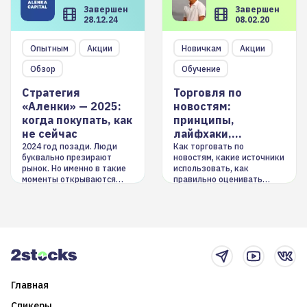
Завершен
Завершен
28.12.24
08.02.20
Опытным
Акции
Новичкам
Акции
Обзор
Обучение
Стратегия
Торговля по
«Аленки» — 2025:
новостям:
когда покупать, как
принципы,
не сейчас
лайфхаки,
инструменты
2024 год позади. Люди
Как торговать по
буквально презирают
новостям, какие источники
рынок. Но именно в такие
использовать, как
моменты открываются
правильно оценивать
долгосрочные
информацию. Также автор
возможности. Обсудим
покажет краткосрочные и
итоги года и стратегию на
среднесрочные
2025-й
торговые стратегии на
новостном потоке
Главная
Спикеры