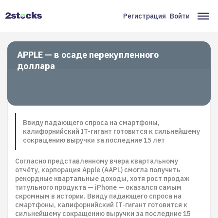
Перейти
к
Регистрация
Войти
Меню
Ос
основному
содержанию
учётной
на
записи
APPLE — в осаде перекупленного
доллара
пользователя
Ввиду падающего спроса на смартфоны,
калифорнийский IT-гигант готовится к сильнейшему
сокращению выручки за последние 15 лет
Согласно представленному вчера квартальному
отчёту, корпорация Apple (AAPL) смогла получить
рекордные квартальные доходы, хотя рост продаж
титульного продукта — iPhone — оказался самым
скромным в истории. Ввиду падающего спроса на
смартфоны, калифорнийский IT-гигант готовится к
сильнейшему сокращению выручки за последние 15