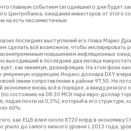
 что главным событием сегодняшнего дня будет за
го Центробанка, ожидания инвесторов от этого с
ни на есть пессимистичные
 своих последних выступлений его глава Марио Дра
ем сделать всё возможное, чтобы инспирировать р
всенепременным повышением инфляционных ожида
сно выходивший в последние два месяца макростати
твует, как минимум, дезинфляция. На этом фоне на
 умеренную коррекцию Индекс доллара DXY вчер
своей линии сопротивления в районе 97,50. Не пото
 экономике вновь всё в порядке, а ввиду резкого 
(по состоянию на 08:30 МСК пара евро-доллар тор
6, падая почти на 0,3%), который в его структуре, к
оло 60%.
ого, как ЕЦБ влил около €720 млрд в экономику Ст
 упало до самого низкого уровня с 2013 года, уро