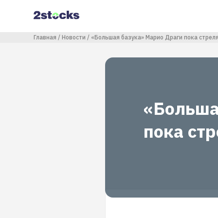
Перейти
к
основному
содержанию
Строка навигации
Главная
Новости
«Большая базука» Марио Драги пока стрел
«Больша
пока ст