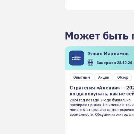
Может быть 
Элвис
Марламов
Завершен 28.12.24
Опытным
Акции
Обзор
Стратегия «Аленки» — 20
когда покупать, как не се
2024 год позади. Люди буквально
презирают рынок. Но именно в таки
моменты открываются долгосрочн
возможности. Обсудим итоги года и
стратегию на 2025-й