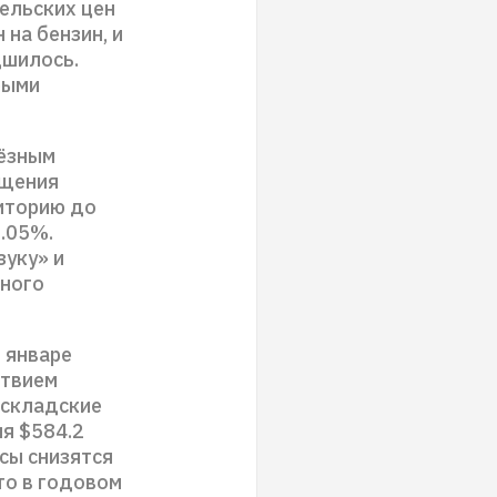
ельских цен
 на бензин, и
дшилось.
рыми
ьёзным
ащения
риторию до
0.05%.
зуку» и
нного
 январе
ствием
 складские
ня $584.2
сы снизятся
то в годовом