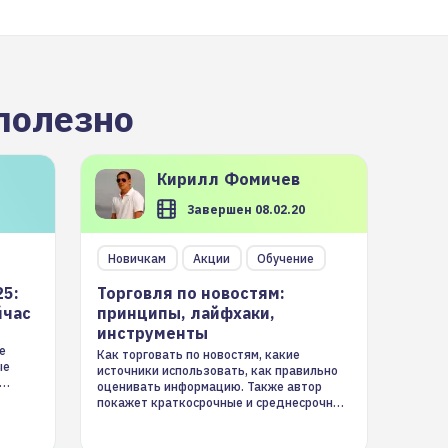
полезно
Кирилл
Фомичев
Завершен 08.02.20
Новичкам
Акции
Обучение
25:
Торговля по новостям:
йчас
принципы, лайфхаки,
инструменты
е
Как торговать по новостям, какие
ые
источники использовать, как правильно
оценивать информацию. Также автор
покажет краткосрочные и среднесрочные
торговые стратегии на новостном потоке