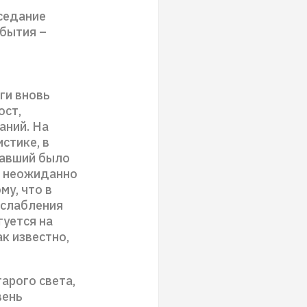
седание
обытия –
ги вновь
ост,
ний. На
стике, в
чавший было
а неожиданно
му, что в
ослабления
гуется на
ак известно,
арого света,
вень