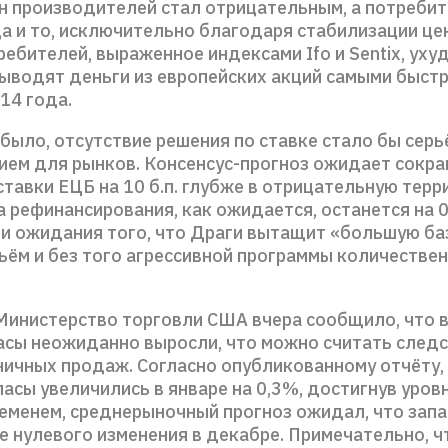
н производителей стал отрицательным, а потребит
а и то, исключительно благодаря стабилизации цен
ебителей, выраженное индексами Ifo и Sentix, уху
ыводят деньги из европейских акций самыми быст
14 года.
 было, отсутствие решения по ставке стало бы сер
ием для рынков. Консенсус-прогноз ожидает сокр
тавки ЕЦБ на 10 б.п. глубже в отрицательную тер
а рефинансирования, как ожидается, останется на 
 и ожидания того, что Драги вытащит «большую ба
ъём и без того агрессивной программы количестве
Министерство торговли США вчера сообщило, что в
асы неожиданно выросли, что можно считать след
ничных продаж. Согласно опубликованному отчёту,
асы увеличились в январе на 0,3%, достигнув уров
ременем, среднерыночный прогноз ожидал, что запа
е нулевого изменения в декабре. Примечательно, ч