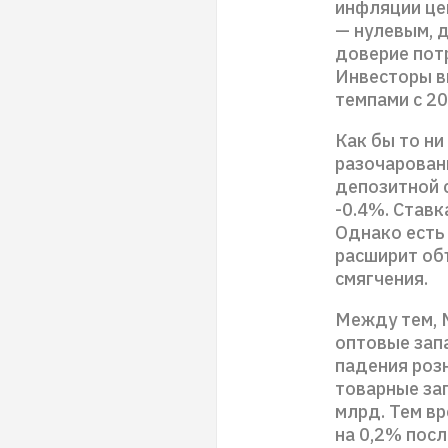
инфляции це
— нулевым, д
доверие потр
Инвесторы в
темпами с 20
Как бы то ни
разочарован
депозитной с
-0.4%. Ставк
Однако есть
расширит об
смягчения.
Между тем, 
оптовые зап
падения роз
товарные зап
млрд. Тем в
на 0,2% посл