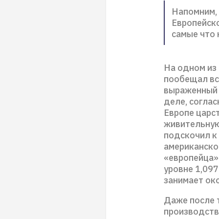
Напомним,
Eвропейско
самые что 
На одном из
пообещал вс
выраженный 
деле, согла
Европе царс
живительную
подскочил к 
американской
«европейца» 
уровне 1,097
занимает ок
Даже после т
производство