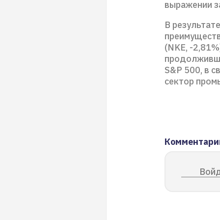
выражении з
В результат
преимуществе
(NKE, -2,81%
продолживше
S&P 500, в с
сектор пром
Комментари
Войд