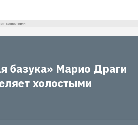
яет холостыми
я базука» Марио Драги
реляет холостыми