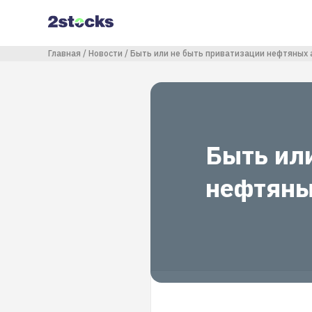
Перейти
к
основному
содержанию
Строка навигации
Главная
Новости
Быть или не быть приватизации нефтяных 
Быть ил
нефтяны