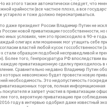
Но из этого также автоматически следует, что мне
ной крайности (все частное плохо, а все государс
е устарело и тоже должно пересматриваться.
что даже президент России Владимир Путин не иск
 России новой приватизации госсобственности, но 
но иных условиях, чем это происходило в 90-е год
каждый олигарх или мошенник мог утащить себе пр
согласии властей любой кусок госсобственности (
-х стали образцом подобной несправедливой и пре
). Более того, Генпрокуратура РФ впоследствии вы
а каждую приватизационную сделку приходилось в
пление. Сравнительно недавно Владимир Путин об
ез которых невозможно будет провести новую прив
в ней необходимость. Это недопустимость госкред
приватизационных торгов, полная информационная
ь покупателя и запрет участия в приватизации оф
олее того, вероятную приватизацию при соблюдени
 2016 году в интервью одобрил даже известный эк