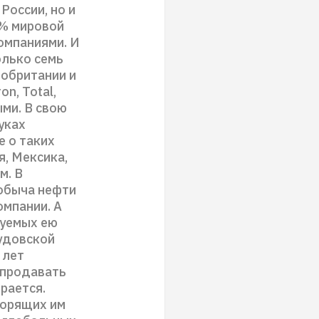
России, но и
5% мировой
омпаниями. И
олько семь
кобритании и
n, Total,
ыми. В свою
уках
е о таких
я, Мексика,
м. В
добыча нефти
омпании. А
руемых ею
аудовской
 лет
 продавать
рается.
торящих им