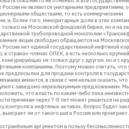
ровать пока никто не отменял. А все государствен
в России не являются унитарными предприятиями, о
ционерными обществами, то есть коммерческими
и, и, более того, миноритарные доли в этих компа
е только на Московской фондовой бирже, но и на з
дарственной трубопроводной монополии «Трансне
ванные акции свободно обращаются на Московско
в России нет единой государственной нефтяной ко
р, в странах-членах ОПЕК, а есть несколько крупне
 конкурирующих не только друг с другом, но и с к
фтяными компаниями. Поэтому можно считать, что 
е предпосылки для продажи контроля в государс
паниях имеются, в связи с чем нельзя сказать, что
упил с заведомо нереализуемым предложением. М
оложить, что власть по каким-либо пока неизвес
сти причинам через 7-8 лет может решиться на ра
жу контроля в нефтяных активах. Вопрос будет за
, выиграет ли от такого шага Россия или проиграет.
остранённым аргументом в пользу бессмысленност