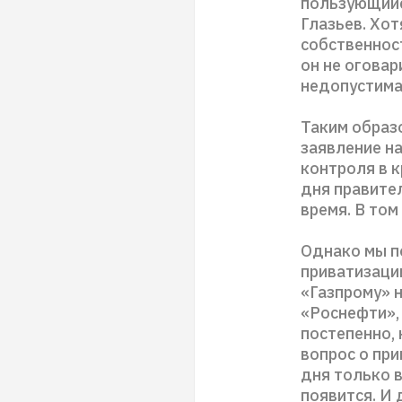
пользующийс
Глазьев. Хот
собственност
он не огова
недопустима
Таким образо
заявление н
контроля в к
дня правител
время. В том
Однако мы п
приватизации
«Газпрому» 
«Роснефти», 
постепенно, 
вопрос о при
дня только в
появится. И 