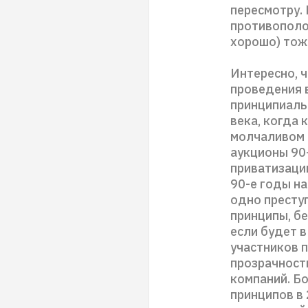
пересмотру. 
противополож
хорошо) тож
Интересно, 
проведения в
принципиаль
века, когда 
молчаливом 
аукционы 90
приватизации
90-е годы н
одно престу
принципы, б
если будет 
участников 
прозрачност
компаний. Б
принципов в