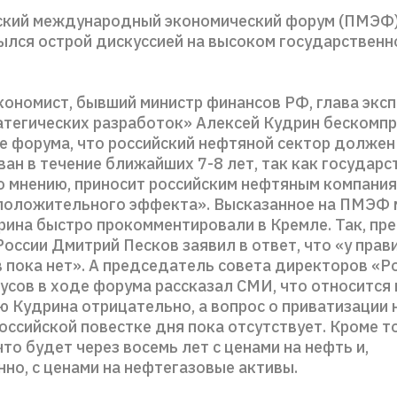
ский международный экономический форум (ПМЭФ) 
ылся острой дискуссией на высоком государственн
кономист, бывший министр финансов РФ, глава экс
атегических разработок» Алексей Кудрин бескомп
де форума, что российский нефтяной сектор должен
ан в течение ближайших 7-8 лет, так как государ
его мнению, приносит российским нефтяным компани
«положительного эффекта». Высказанное на ПМЭФ 
рина быстро прокомментировали в Кремле. Так, пре
оссии Дмитрий Песков заявил в ответ, что «у прав
в пока нет». А председатель совета директоров «
усов в ходе форума рассказал СМИ, что относится 
 Кудрина отрицательно, а вопрос о приватизации
оссийской повестке дня пока отсутствует. Кроме то
что будет через восемь лет с ценами на нефть и,
но, с ценами на нефтегазовые активы.