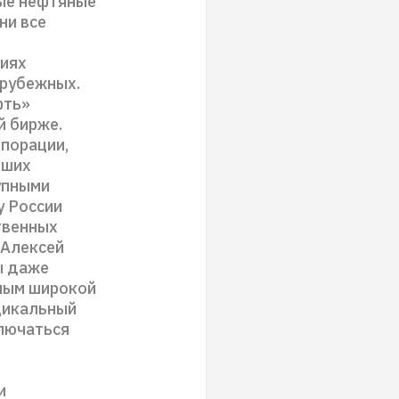
ные нефтяные
ни все
ниях
арубежных.
фть»
й бирже.
рпорации,
йших
рупными
у России
твенных
 Алексей
ы даже
тным широкой
дикальный
ключаться
и