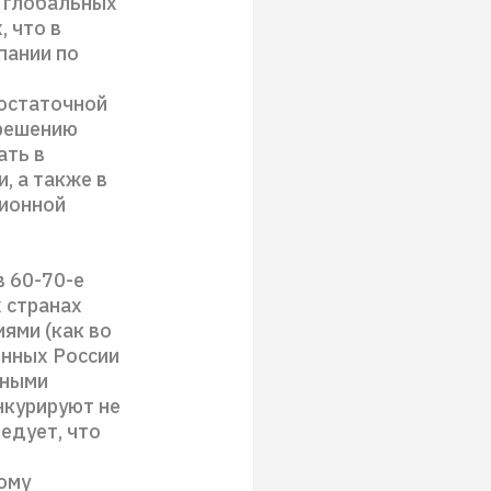
в глобальных
 что в
пании по
и
достаточной
 решению
ать в
, а также в
ционной
в 60-70-е
 странах
ями (как во
енных России
рными
нкурируют не
ледует, что
ому