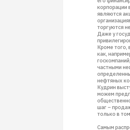
его финанси
корпорации 
являются ак
организациям
торгуются н
Даже у госу
привилегиро
Кроме того, 
как, наприме
госкомпаний,
частными не
определенны
нефтяных ком
Кудрин выст
можем предп
общественно
шаг – прода
только в том
Самым распр