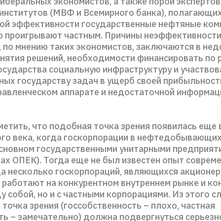
либеральных экономистов, а также порой эксперто
институтов (МВФ и Всемирного банка), полагающих,
ой эффективности государственные нефтяные ком
 проигрывают частным. Причины неэффективност
, по мнению таких экономистов, заключаются в не
инятия решений, необходимости финансировать по
осударства социальную инфраструктуру и участвов
ых государству задач в ущерб своей прибыльности
равленческом аппарате и недостаточной информа
етить, что подобная точка зрения появилась еще 
го века, когда госкорпорации в нефтедобывающих
основном государственными унитарными предприяти
нах ОПЕК). Тогда еще не был известен опыт соврем
гда несколько госкорпораций, являющихся акционе
 работают на конкурентном внутреннем рынке и ко
 собой, но и с частными корпорациями. Из этого с
точка зрения (госсобственность – плохо, частная
ть – замечательно) должна подвергнуться серьезн