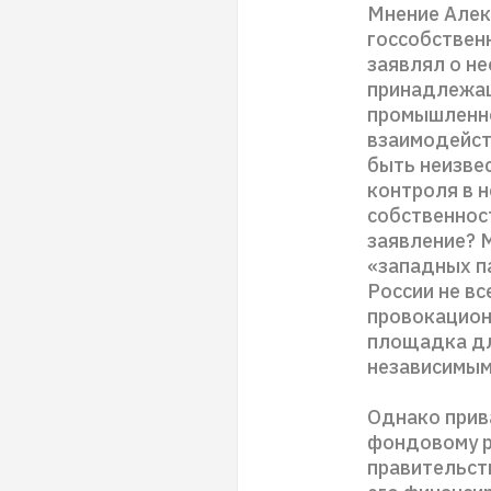
Мнение Алек
госсобствен
заявлял о н
принадлежащ
промышленно
взаимодейств
быть неизвес
контроля в 
собственност
заявление? 
«западных па
России не вс
провокационн
площадка дл
независимым
Однако прив
фондовому р
правительст