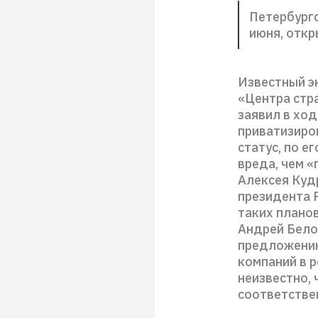
Петербург
июня, откр
Известный э
«Центра стр
заявил в хо
приватизиров
статус, по 
вреда, чем 
Алексея Куд
президента Р
таких плано
Андрей Бело
предложению
компаний в р
неизвестно, 
соответствен