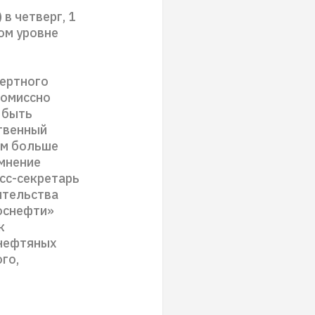
в четверг, 1
ом уровне
пертного
ромиссно
 быть
ственный
ям больше
мнение
сс-секретарь
ительства
Роснефти»
к
 нефтяных
го,