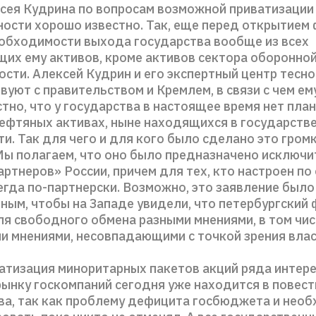
сея Кудрина по вопросам возможной приватизации
ности хорошо известно. Так, еще перед открытием
еобходимости выхода государства вообще из всех
их ему активов, кроме активов сектора оборонно
сти. Алексей Кудрин и его экспертный центр тесно
уют с правительством и Кремлем, в связи с чем ем
тно, что у государства в настоящее время нет пл
нефтяных активах, ныне находящихся в государств
и. Так для чего и для кого было сделано это гром
Мы полагаем, что оно было предназначено исключ
ртнеров» России, причем для тех, кто настроен по
егда по-партнерски. Возможно, это заявление был
ым, чтобы на Западе увидели, что петербургский 
я свободного обмена разными мнениями, в том чи
и мнениями, несовпадающими с точкой зрения влас
атизация миноритарных пакетов акций ряда интер
ынку госкомпаний сегодня уже находится в повест
ва, так как проблему дефицита госбюджета и нео