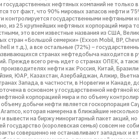
 государственных нефтяных компаний не только в 
ется тот факт, что 90% мировых запасов нефти и 7
и контролируется государственными нефтяными к
но, из 25 крупнейших нефтяных корпораций мира т
тными, это всем известные названия из США, Вели
х стран «Большой семерки» (Exxon Mobil, BP, Chevro
Shell и т.д.), а все остальные (72%) – государственн
развивающихся странах нефтедобыча находится в р
й. Прежде всего речь идет о странах ОПЕК, а такж
производителях нефти как Россия, Китай, Бразили
зия, ЮАР, Казахстан, Азербайджан, Алжир, Вьетна
ранах Запада, в частности, в Норвегии и Канаде, 
оточена в основном у государственной нефтяной к
нефтяной корпорацией мира и по объему контроли
по объему добычи нефти является госкорпорация С
i Aramco, которая намерена в ближайшие несколько
 и вывести на биржу миноритарный пакет акций, но
ей государство (королевская семья) совсем не соби
факты совершенно не останавливают западных и в