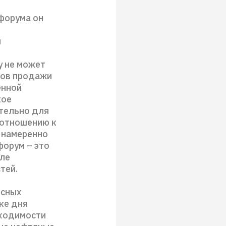
 форума он
й
у не может
анов продажи
енной
кое
ительно для
 отношению к
о намеренно
форум – это
сле
тей.
есных
ке дня
бходимости