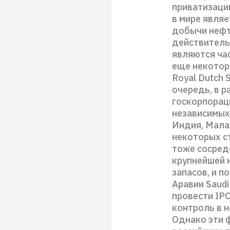
приватизации
в мире явля
добычи нефт
действитель
являются час
еще некоторы
Royal Dutch 
очередь, в 
госкорпораци
независимых 
Индия, Малай
некоторых ст
тоже сосред
крупнейшей 
запасов, и 
Аравии Saud
провести IPO
контроль в н
Однако эти 