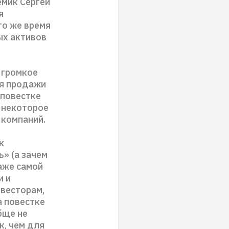
емик Сергей
я
то же время
ых активов
 громкое
ея продажи
 повестке
з некоторое
 компаний.
к
» (а зачем
аже самой
и и
нвесторам,
а повестке
бще не
к, чем для