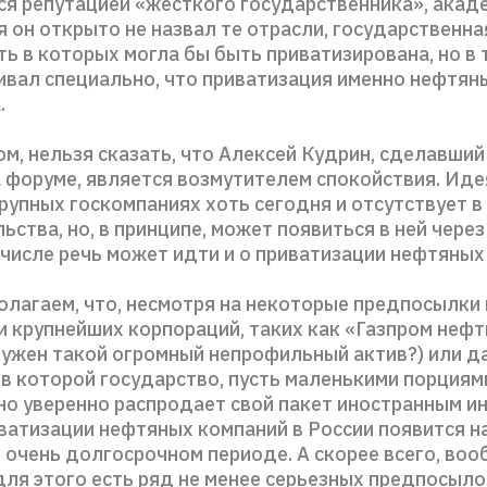
я репутацией «жесткого государственника», акад
я он открыто не назвал те отрасли, государственна
ь в которых могла бы быть приватизирована, но в 
ривал специально, что приватизация именно нефтян
.
м, нельзя сказать, что Алексей Кудрин, сделавший
а форуме, является возмутителем спокойствия. Ид
рупных госкомпаниях хоть сегодня и отсутствует в
ьства, но, в принципе, может появиться в ней чере
 числе речь может идти и о приватизации нефтяных
олагаем, что, несмотря на некоторые предпосылки 
 крупнейших корпораций, таких как «Газпром нефть
нужен такой огромный непрофильный актив?) или д
в которой государство, пусть маленькими порциям
но уверенно распродает свой пакет иностранным и
ватизации нефтяных компаний в России появится н
 очень долгосрочном периоде. А скорее всего, воо
для этого есть ряд не менее серьезных предпосыло