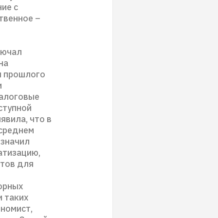
ние с
твенное –
лючал
на
ы прошлого
и
залоговые
ступной
явила, что в
 среднем
означил
атизацию,
итов для
шорных
и таких
ономист,