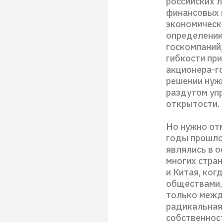
российских 
финансовых 
экономическ
определению
госкомпаний
гибкости пр
акционера-г
решении нужн
раздутом уп
открытости.
Но нужно отм
годы прошло
являлись в 
многих стра
и Китая, ко
обществами,
только между
радикальная 
собственнос