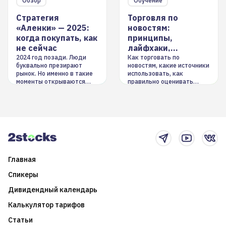
Обзор
Обучение
Стратегия
Торговля по
«Аленки» — 2025:
новостям:
когда покупать, как
принципы,
не сейчас
лайфхаки,
инструменты
2024 год позади. Люди
Как торговать по
буквально презирают
новостям, какие источники
рынок. Но именно в такие
использовать, как
моменты открываются
правильно оценивать
долгосрочные
информацию. Также автор
возможности. Обсудим
покажет краткосрочные и
итоги года и стратегию на
среднесрочные
2025-й
торговые стратегии на
новостном потоке
Главная
Спикеры
Дивидендный календарь
Калькулятор тарифов
Статьи