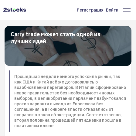
Перейти
к
Регистрация
Войти
Меню
Ос
основному
содержанию
учётной
на
записи
Carry trade может стать одной из
лучших идей
пользователя
Прошедшая неделя немного успокоила рынки, так
как США и Китай всё же договорились о
возобновлении переговоров. В Италии сформировано
новое правительство без необходимости новых
выборов, в Великобритании парламент взбунтовался
против варианта выхода из Евросоюза без
соглашения, а в Гонконге власти отказались от
поправок в закон об экстрадиции. Соответственно,
вторая половина прошедшей пятидневки прошла в
позитивном ключе