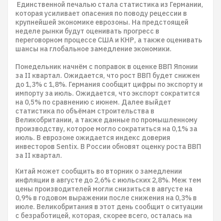
Единственной печалью стала статистика из Германии,
которая усиливает опасения по поводу рецессии в
крупнейшей экономике еврозоны. На предстоящей
неделе рынки будут оценивать прогресс в
переговорном процессе США и КНР, а также оценивать
шансы на глобальное замедление экономики.
Понедельник начнём с поправок в оценке ВВП Японии
за II квартал. Ожидается, что рост ВВП будет снижен
до 1,3% с 1,8%. Германия сообщит цифры по экспорту и
импорту за июль. Ожидается, что экспорт сократится
на 0,5% по сравнению с июнем. Далее выйдет
статистика по объёмам строительства в
Великобритании, а также данные по промышленному
производству, которое могло сократиться на 0,1% за
июль. В еврозоне ожидается индекс доверия
инвесторов Sentix. В России обновят оценку роста ВВП
за II квартал.
Китай может сообщить во вторник о замедлении
инфляции в августе до 2,6% с июльских 2,8%. Меж тем
цены производителей могли снизиться в августе на
0,9% в годовом выражении после снижения на 0,3% в
июле. Великобритания в этот день сообщит о ситуации
с безработицей, которая, скорее всего, осталась на