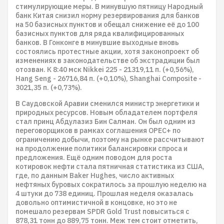
стимулирующие меры. В минувшую пятницу Народный
банк Китая снизил норму резервирования для банков
на 50 базисных пунктов и обещал снижение её до 100
базисных пунктов для ряда квалифицированных
банков. В Гонконге в минувшие выходные вновь
состоялись протестные акции, хотя законопроект об
изменениях в законодательстве об экстрадиции был
отозван. К 8:40 мск Nikkei 225 - 21319,11 п. (+0,56%),
Hang Seng - 26716,84 п. (+0,10%), Shanghai Composite -
3021,35 п. (+0,73%).
В Саудовской Аравии сменился министр энергетики и
природных ресурсов. Новым обладателем портфеля
стал принц Абдулазиз Бин Салман. Он был одним из
переговорщиков в рамках соглашения OPEC+ по
ограничению добычи, поэтому на рынке рассчитывают
на продолжение политики балансировки спроса и
предложения. Ещё одним поводом для роста
котировок нефти стала пятничная статистика из США,
где, по данным Baker Hughes, число активных
нефтяных буровых сократилось за прошлую неделю на
4 штуки до 738 единиц. Прошлая неделя оказалась
довольно оптимистичной в концовке, но это не
помешало резервам SPDR Gold Trust повыситься с
878,31 тонн до 889,75 тонн. Меж тем стоит отметить,