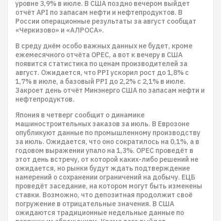
уровне 3,9% в июле. В США поздно вечером выйдет
отчёт API по запасам нефти и нефтепродуктов. В
России операционные результаты за август сообщат
«Черкизово» и «АЛРОСА».
В среду днём особо важных данных не будет, кроме
ежемесячного отчёта OPEC, а вот к вечеру в США
появится статистика по ценам производителей за
август. Ожидается, что PPI ускорил рост до 1,8% с
1,7% в июле, а базовый PPI до 2,2% с 2,1% в июле.
Закроет день отчёт Минэнерго США по запасам нефти и
нефтепродуктов.
Япония в четверг сообщит о динамике
машиностроительных заказов за июль. В Еврозоне
опубликуют данные по промышленному производству
за июль. Ожидается, что оно сократилось на 0,1%, а в
годовом выражении упало на 1,3%. OPEC проведёт в
этот день встречу, от которой каких-либо решений не
ожидается, но рынки будут ждать подтверждение
намерений о сохранении ограничений на добычу. ЕЦБ
проведёт заседание, на котором могут быть изменены
ставки. Возможно, что депозитная продолжит своё
погружение в отрицательные значения. В США
ожидаются традиционные недельные данные по