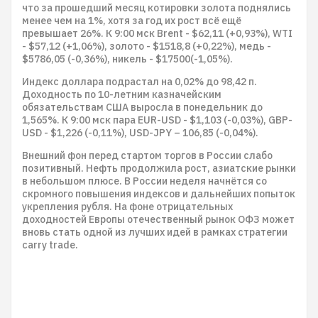
что за прошедший месяц котировки золота поднялись
менее чем на 1%, хотя за год их рост всё ещё
превышает 26%. К 9:00 мск Brent - $62,11 (+0,93%), WTI
- $57,12 (+1,06%), золото - $1518,8 (+0,22%), медь -
$5786,05 (-0,36%), никель - $17500(-1,05%).
Индекс доллара подрастал на 0,02% до 98,42 п.
Доходность по 10-летним казначейским
обязательствам США выросла в понедельник до
1,565%. К 9:00 мск пара EUR-USD - $1,103 (-0,03%), GBP-
USD - $1,226 (-0,11%), USD-JPY – 106,85 (-0,04%).
Внешний фон перед стартом торгов в России слабо
позитивный. Нефть продолжила рост, азиатские рынки
в небольшом плюсе. В России неделя начнётся со
скромного повышения индексов и дальнейших попыток
укрепления рубля. На фоне отрицательных
доходностей Европы отечественный рынок ОФЗ может
вновь стать одной из лучших идей в рамках стратегии
carry trade.