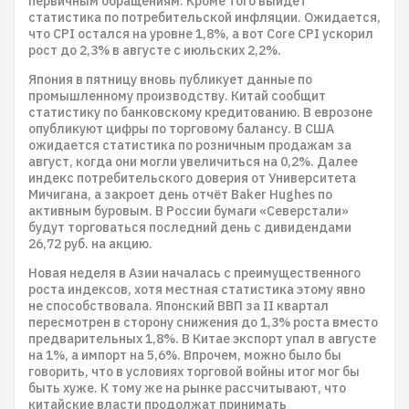
первичным обращениям. Кроме того выйдет
статистика по потребительской инфляции. Ожидается,
что CPI остался на уровне 1,8%, а вот Core CPI ускорил
рост до 2,3% в августе с июльских 2,2%.
Япония в пятницу вновь публикует данные по
промышленному производству. Китай сообщит
статистику по банковскому кредитованию. В еврозоне
опубликуют цифры по торговому балансу. В США
ожидается статистика по розничным продажам за
август, когда они могли увеличиться на 0,2%. Далее
индекс потребительского доверия от Университета
Мичигана, а закроет день отчёт Baker Hughes по
активным буровым. В России бумаги «Северстали»
будут торговаться последний день с дивидендами
26,72 руб. на акцию.
Новая неделя в Азии началась с преимущественного
роста индексов, хотя местная статистика этому явно
не способствовала. Японский ВВП за II квартал
пересмотрен в сторону снижения до 1,3% роста вместо
предварительных 1,8%. В Китае экспорт упал в августе
на 1%, а импорт на 5,6%. Впрочем, можно было бы
говорить, что в условиях торговой войны итог мог бы
быть хуже. К тому же на рынке рассчитывают, что
китайские власти продолжат принимать