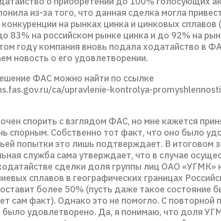
датайство о приобретении до 100% голосующих ак
онила из-за того, что данная сделка могла привест
 конкуренции на рынках цинка и цинковых сплавов
до 83% на российском рынке цинка и до 92% на ры
этом году компания вновь подала ходатайство в ФА
ем новость о его удовлетворении.
ешение ФАС можно найти по ссылке
ons.fas.gov.ru/ca/upravlenie-kontrolya-promyshlennost
очен спорить с взглядом ФАС, но мне кажется при
нь спорным. Собственно тот факт, что оно было у
тьей попытки это лишь подтверждает. В итоговом 
ьная служба сама утверждает, что в случае осуще
 ходатайстве сделки доля группы лиц ОАО «УГМК» 
иевых сплавов в географических границах Российс
оставит более 50% (пусть даже такое состояние б
ет сам факт). Однако это не помогло. С повторной
 было удовлетворено. Да, я понимаю, что доля УГМ