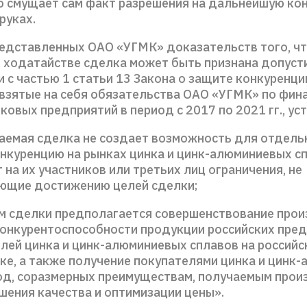
о смущает сам факт разрешения на дальнейшую ко
руках.
редставленных ОАО «УГМК» доказательств того, ч
в ходатайстве сделка может быть признана допуст
 с частью 1 статьи 13 Закона о защите конкуренци
 взятые на себя обязательства ОАО «УГМК» по фи
ковых предприятий в период с 2017 по 2021 гг., ус
ваемая сделка не создает возможность для отдель
онкуренцию на рынках цинка и цинк-алюминиевых сп
на их участников или третьих лиц ограничения, не
ющие достижению целей сделки;
ом сделки предполагается совершенствование прои
онкурентоспособности продукции российских пред
лей цинка и цинк-алюминиевых сплавов на российс
ке, а также получение покупателями цинка и цинк
од, соразмерных преимуществам, получаемым про
шения качества и оптимизации цены».