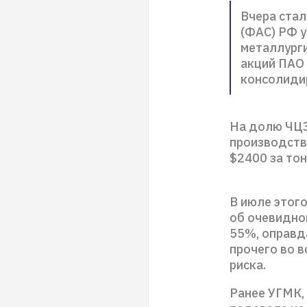
Вчера стал
(ФАС) РФ 
металлург
акций ПАО 
консолиди
На долю ЧЦЗ
производства
$2400 за тон
В июле этог
об очевидной
55%, оправд
прочего во в
риска.
Ранее УГМК,