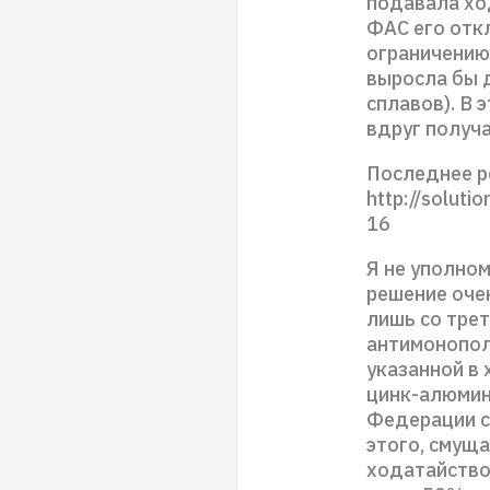
подавала хо
ФАС его откл
ограничению
выросла бы 
сплавов). В 
вдруг получа
Последнее р
http://soluti
16
Я не уполном
решение оче
лишь со тре
антимонопол
указанной в
цинк-алюмин
Федерации с
этого, смуща
ходатайство