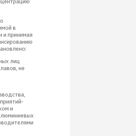
нцентрацию
то
имой в
и и принимая
нансированию
тановлено:
ных лиц
лавов, не
зводства,
приятий-
ком и
-алюминиевых
изводителями