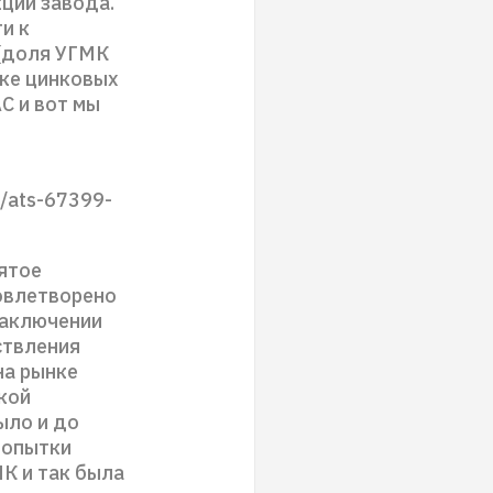
ций завода.
и к
 (доля УГМК
нке цинковых
С и вот мы
i/ats-67399-
нятое
довлетворено
заключении
ствления
на рынке
кой
ыло и до
 попытки
К и так была