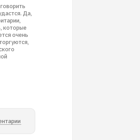
 говорить
удастся. Да,
итарии,
в, которые
ется очень
торгуются,
еского
мой
ентарии