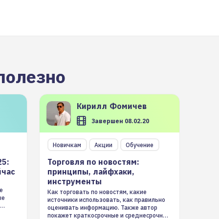
полезно
Кирилл
Фомичев
Завершен 08.02.20
Новичкам
Акции
Обучение
25:
Торговля по новостям:
йчас
принципы, лайфхаки,
инструменты
е
Как торговать по новостям, какие
ые
источники использовать, как правильно
оценивать информацию. Также автор
покажет краткосрочные и среднесрочные