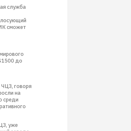
ная служба
голосующий
ГМК сможет
 мирового
 $1500 до
 ЧЦЗ, говоря
росли на
о среди
оративного
ЦЗ, уже