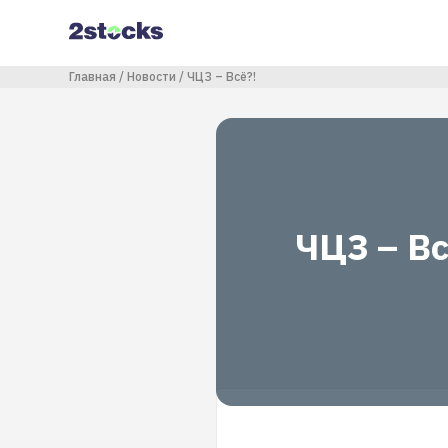
Перейти
к
основному
содержанию
Строка навигации
Главная
Новости
ЧЦЗ – Всё?!
ЧЦЗ – Вс