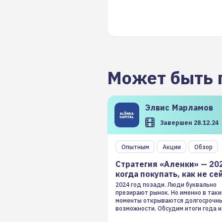
Может быть 
Элвис
Марламов
Завершен 28.12.24
Опытным
Акции
Обзор
Стратегия «Аленки» — 20
когда покупать, как не се
2024 год позади. Люди буквально
презирают рынок. Но именно в таки
моменты открываются долгосрочн
возможности. Обсудим итоги года и
стратегию на 2025-й