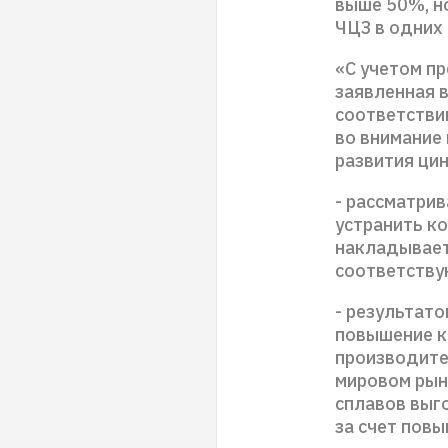
выше 50%, н
ЧЦЗ в одних 
«С учетом п
заявленная 
соответствии
во внимание
развития цин
- рассматри
устранить к
накладывает 
соответству
- результат
повышение к
производите
мировом рын
сплавов выг
за счет повы