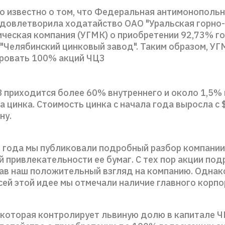
о известно о том, что Федеральная антимонополь
удовлетворила ходатайство ОАО "Уральская горно-
ическая компания (УГМК) о приобретении 92,73% 
"Челябинский цинковый завод". Таким образом, У
ровать 100% акций ЧЦЗ
 приходится более 60% внутреннего и около 1,5%
 цинка. Стоимость цинка с начала года выросла с
ну.
о года мы публиковали подробный разбор компании
 привлекательности ее бумаг. С тех пор акции под
ав наш положительный взгляд на компанию. Однак
сей этой идее мы отмечали наличие главного корп
 которая контролирует львиную долю в капитале Ч