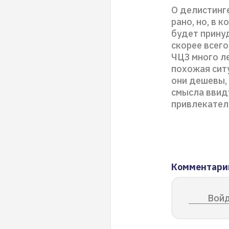
О делистинг
рано, но, в 
будет прину
скорее всего
ЧЦЗ много ле
похожая ситу
они дешевы, 
смысла ввид
привлекател
Комментари
Войд