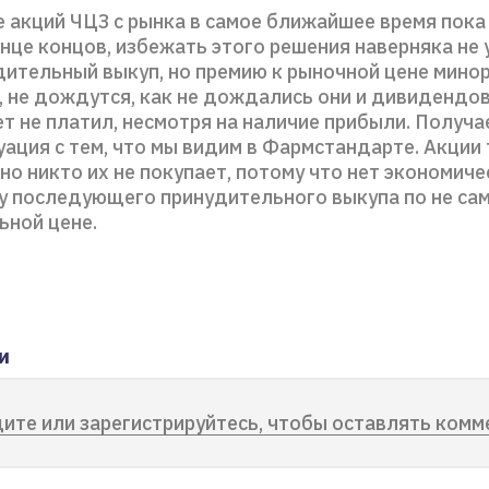
е акций ЧЦЗ с рынка в самое ближайшее время пока
конце концов, избежать этого решения наверняка не 
дительный выкуп, но премию к рыночной цене минор
, не дождутся, как не дождались они и дивидендо
т не платил, несмотря на наличие прибыли. Получа
ация с тем, что мы видим в Фармстандарте. Акции 
но никто их не покупает, потому что нет экономич
у последующего принудительного выкупа по не са
ьной цене.
и
ите или зарегистрируйтесь, чтобы оставлять комм