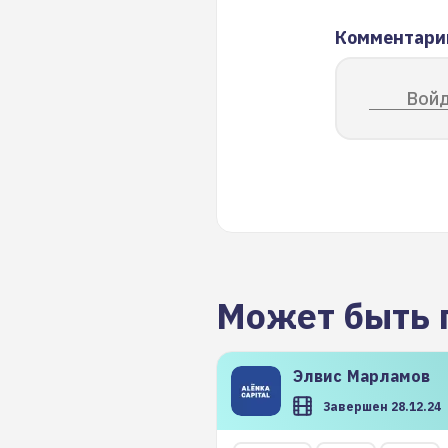
Комментари
Войд
Может быть 
Элвис
Марламов
Завершен 28.12.24