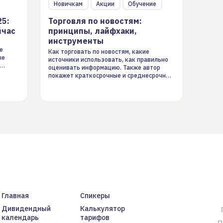
Новичкам
Акции
Обучение
25:
Торговля по новостям:
йчас
принципы, лайфхаки,
инструменты
е
Как торговать по новостям, какие
ые
источники использовать, как правильно
оценивать информацию. Также автор
покажет краткосрочные и среднесрочные
торговые стратегии на новостном потоке
Главная
Спикеры
Дивидендный
Калькулятор
календарь
тарифов
П