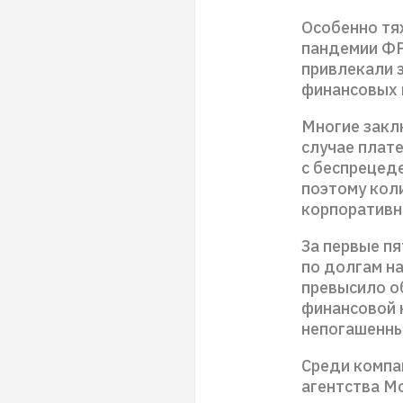
Особенно тя
пандемии ФРС
привлекали 
финансовых 
Многие закл
случае плате
с беспрецед
поэтому кол
корпоративн
За первые п
по долгам на
превысило о
финансовой 
непогашенны
Среди компа
агентства Mo