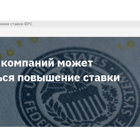
шение ставки ФРС
 компаний может
ься повышение ставки