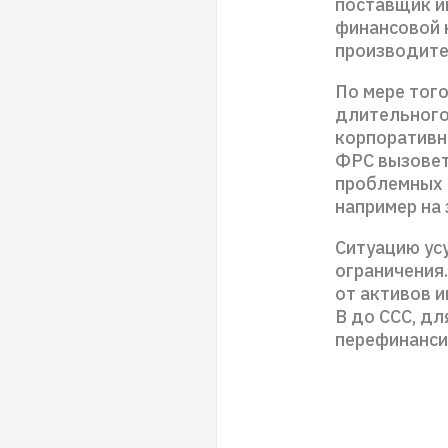
поставщик ин
финансовой н
производите
По мере тог
длительного
корпоративн
ФРС вызовет
проблемных 
например на
Ситуацию усу
ограничения
от активов и
В до ССС, д
перефинанс