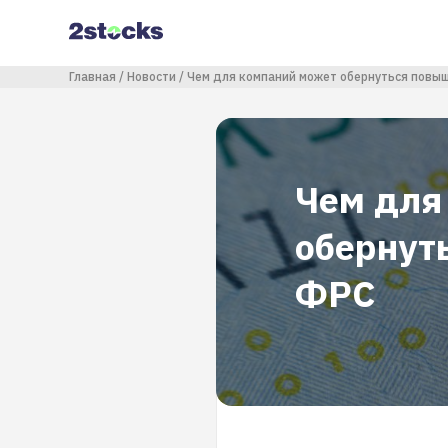
Перейти
к
основному
содержанию
Строка навигации
Главная
Новости
Чем для компаний может обернуться повы
Чем для
обернут
ФРС