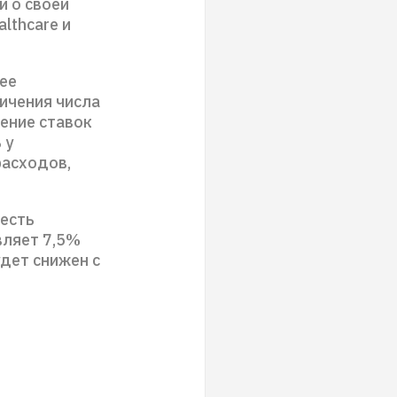
и о своей
lthcare и
ее
ичения числа
ение ставок
 у
расходов,
 есть
вляет 7,5%
удет снижен с