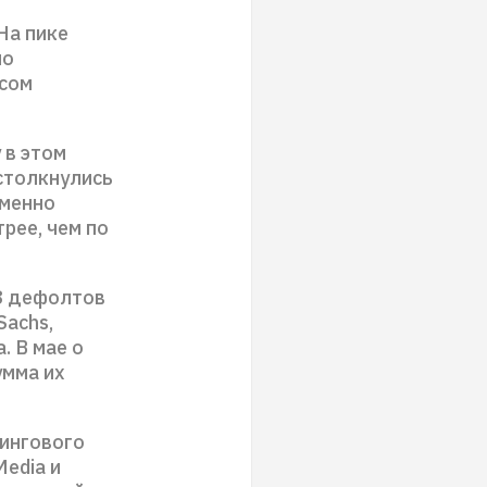
На пике
но
исом
 в этом
 столкнулись
Именно
рее, чем по
18 дефолтов
Sachs,
. В мае о
умма их
тингового
Media и