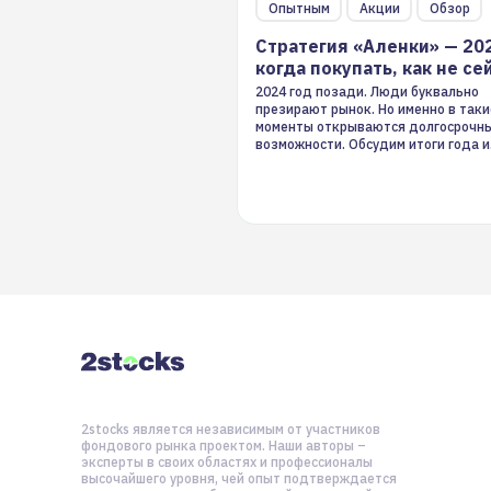
Опытным
Акции
Обзор
Стратегия «Аленки» — 20
когда покупать, как не се
2024 год позади. Люди буквально
презирают рынок. Но именно в таки
моменты открываются долгосрочн
возможности. Обсудим итоги года и
стратегию на 2025-й
2stocks является независимым от участников
фондового рынка проектом. Наши авторы –
эксперты в своих областях и профессионалы
высочайшего уровня, чей опыт подтверждается