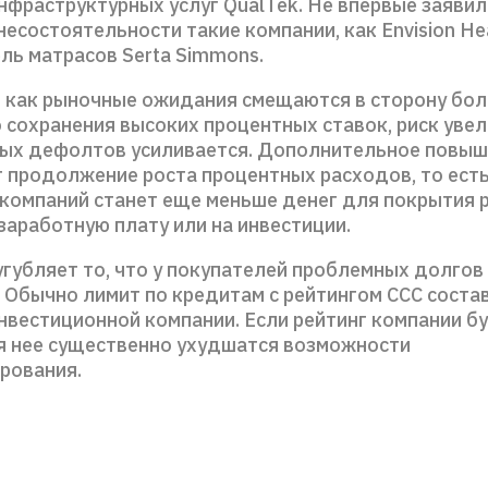
фраструктурных услуг QualTek. Не впервые заявил
есостоятельности такие компании, как Envision Hea
ль матрасов Serta Simmons.
о как рыночные ожидания смещаются в сторону бол
 сохранения высоких процентных ставок, риск увел
ых дефолтов усиливается. Дополнительное повыш
 продолжение роста процентных расходов, то есть
компаний станет еще меньше денег для покрытия 
 заработную плату или на инвестиции.
губляет то, что у покупателей проблемных долгов
. Обычно лимит по кредитам с рейтингом ССС соста
нвестиционной компании. Если рейтинг компании б
ля нее существенно ухудшатся возможности
ирования.