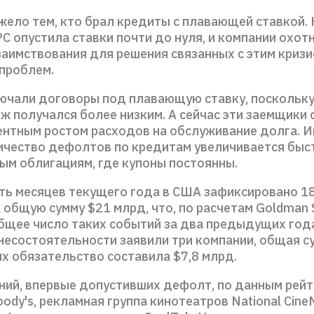
жело тем, кто брал кредиты с плавающей ставкой. 
 опустила ставки почти до нуля, и компании охот
заимствования для решения связанных с этим криз
проблем.
ючали договоры под плавающую ставку, поскольку
ж получался более низким. А сейчас эти заемщики
ентным ростом расходов на обслуживание долга. 
ичество дефолтов по кредитам увеличивается быст
ым облигациям, где купоны постоянны.
ять месяцев текущего года в США зафиксировано 
 общую сумму $21 млрд, что, по расчетам Goldman 
бщее число таких событий за два предыдущих года
несостоятельности заявили три компании, общая с
х обязательство составила $7,8 млрд.
ний, впервые допустивших дефолт, по данным рей
ody's, рекламная группа кинотеатров National Cine