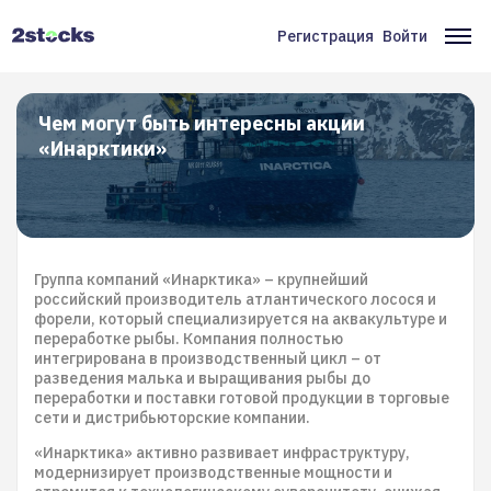
Перейти
к
Регистрация
Войти
Меню
Ос
основному
содержанию
учётной
на
записи
Чем могут быть интересны акции
«Инарктики»
пользователя
Группа компаний «Инарктика» – крупнейший
российский производитель атлантического лосося и
форели, который специализируется на аквакультуре и
переработке рыбы. Компания полностью
интегрирована в производственный цикл – от
разведения малька и выращивания рыбы до
переработки и поставки готовой продукции в торговые
сети и дистрибьюторские компании.
«Инарктика» активно развивает инфраструктуру,
модернизирует производственные мощности и