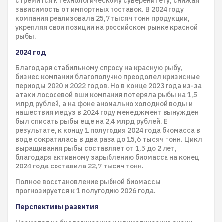
стремится к технологическому суверенитету, снижая
зависимость от импортных поставок. В 2024 году
компания реализовала 25,7 тысяч тонн продукции,
укрепляя свои позиции на российском рынке красной
рыбы.
2024 год
Благодаря стабильному спросу на красную рыбу,
бизнес компании благополучно преодолел кризисные
периоды 2020 и 2022 годов. Но в конце 2023 года из-за
атаки лососевой вши компания потеряла рыбы на 1,5
млрд рублей, а на фоне аномально холодной воды и
нашествия медуз в 2024 году менеджмент вынужден
был списать рыбы еще на 2,4 млрд рублей. В
результате, к концу 1 полугодия 2024 года биомасса в
воде сократилась в два раза до 15,6 тысяч тонн. Цикл
выращивания рыбы составляет от 1,5 до 2 лет,
благодаря активному зарыблению биомасса на конец
2024 года составила 22,7 тысяч тонн.
Полное восстановление рыбной биомассы
прогнозируется к 1 полугодию 2026 года.
Перспективы развития