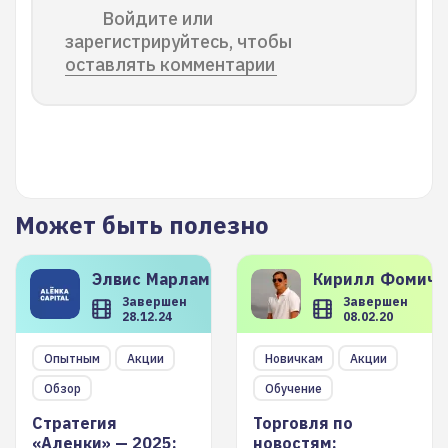
Войдите или
зарегистрируйтесь, чтобы
оставлять комментарии
Может быть полезно
Элвис
Марламов
Кирилл
Фомиче
Завершен
Завершен
28.12.24
08.02.20
Опытным
Акции
Новичкам
Акции
Обзор
Обучение
Стратегия
Торговля по
«Аленки» — 2025:
новостям: