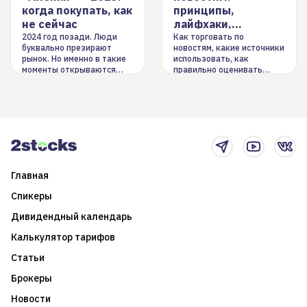
когда покупать, как
принципы,
не сейчас
лайфхаки,
инструменты
2024 год позади. Люди
Как торговать по
буквально презирают
новостям, какие источники
рынок. Но именно в такие
использовать, как
моменты открываются
правильно оценивать
долгосрочные
информацию. Также автор
возможности. Обсудим
покажет краткосрочные и
итоги года и стратегию на
среднесрочные
2025-й
торговые стратегии на
новостном потоке
Главная
Спикеры
Дивидендный календарь
Калькулятор тарифов
Статьи
Брокеры
Новости