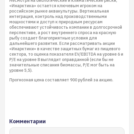
Несмотря на биологические и климатические риски,
«Инарктика» остается ключевым игроком на
российском рынке аквакультуры. Вертикальная
интеграция, контроль над производственными
мощностями и доступ к природным ресурсам
обеспечивают устойчивость компании в долгосрочной
перспективе, а рост внутреннего спроса на красную
рыбу создает благоприятные условия для
дальнейшего развития. Если рассматривать акции
«Инарктики» в качестве защитных бумаг из пищевого
сектора, то оценка показателя EV/EBITDA на уровне 6 и
P/E на уровне 8 выглядит оправданной (если бы не
значительные списания биомассы, P/E мог быть на
уровне 5,5).
Прогнозная цена составляет 900 рублей за акцию.
Комментарии