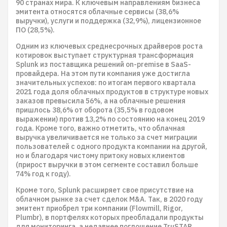
90 странах мира. К ключевым направлениям бизнеса
эмитента относятся облачные сервисы (38,6%
выручки), услуги и поддержка (32,9%), лицензионное
ПО (28,5%).
Одним из ключевых среднесрочных драйверов роста
котировок выступает структурная трансформация
Splunk из поставщика решений on-premise в SaaS-
провайдера. На этом пути компания уже достигла
значительных успехов: по итогам первого квартала
2021 года доля облачных продуктов в структуре новых
заказов превысила 56%, а на облачные решения
пришлось 38,6% от оборота (35,5% в годовом
выражении) против 13,2% по состоянию на конец 2019
года. Кроме того, важно отметить, что облачная
выручка увеличивается не только за счет миграции
пользователей с одного продукта компании на другой,
но и благодаря чистому притоку новых клиентов
(прирост выручки в этом сегменте составил больше
74% год к году).
Кроме того, Splunk расширяет свое присутствие на
облачном рынке за счет сделок M&A. Так, в 2020 году
эмитент приобрел три компании (Flowmill, Rigor,
Plumbr), в портфелях которых преобладали продукты
для мониторинга, а недавнее поглощение TruSTAR