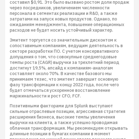
составил $0,91. Это было вызвано ростом доли продаж
через посредников, увеличением численности
персонала в сегментах реализации и R&D, а также
затратами на запуск новых продуктов. Однако, по
ожиданиям менеджмента, повышение операционных
расходов не будет носить устойчивый характер.
Эмитент торгуется со значительным дисконтом к
сопоставимым компаниям, ведущим деятельность в
секторе разработки ПО. С учетом консервативного
допущения о том, что совокупные среднегодовые
темпы роста (CAGR) выручки за трехлетний период
достигнут 19,5%, апсайд к компаниям-аналогам
составляет около 70%. В качестве базового мы
принимаем тезис, что эмитент завершит основную
фазу трансформации к концу 2022 года, после чего
будет отмечаться ускоренное восстановление
маржинальности и рост CFO, FCF.
Позитивными факторами для Splunk выступают
сильные отраслевые позиции, агрессивная стратегия
расширения бизнеса, высокие темпы увеличения
выручки на клиента, а также успешно проводимая
облачная трансформация. Мы рекомендуем открывать
длинные позиции в бумагах компании в момент