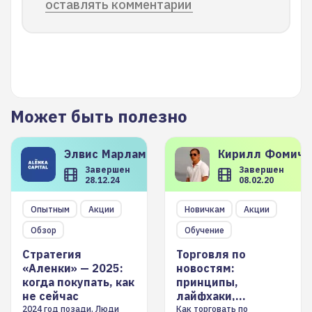
оставлять комментарии
Может быть полезно
Элвис
Марламов
Кирилл
Фомиче
Завершен
Завершен
28.12.24
08.02.20
Опытным
Акции
Новичкам
Акции
Обзор
Обучение
Стратегия
Торговля по
«Аленки» — 2025:
новостям:
когда покупать, как
принципы,
не сейчас
лайфхаки,
инструменты
2024 год позади. Люди
Как торговать по