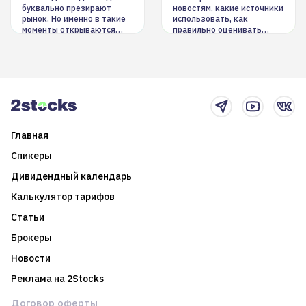
буквально презирают
новостям, какие источники
рынок. Но именно в такие
использовать, как
моменты открываются
правильно оценивать
долгосрочные
информацию. Также автор
возможности. Обсудим
покажет краткосрочные и
итоги года и стратегию на
среднесрочные
2025-й
торговые стратегии на
новостном потоке
Главная
Спикеры
Дивидендный календарь
Калькулятор тарифов
Статьи
Брокеры
Новости
Реклама на 2Stocks
Договор оферты