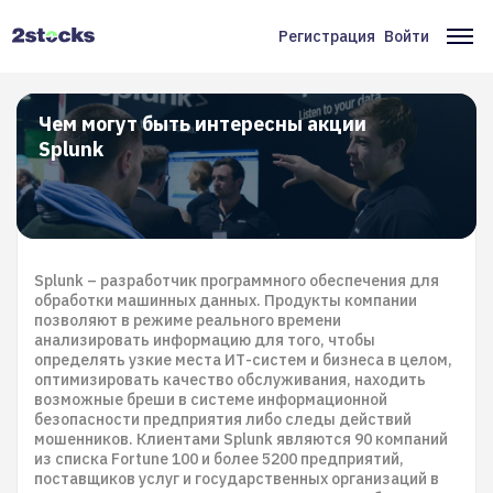
Перейти
к
Регистрация
Войти
Меню
Ос
основному
содержанию
учётной
на
записи
Чем могут быть интересны акции
Splunk
пользователя
Splunk – разработчик программного обеспечения для
обработки машинных данных. Продукты компании
позволяют в режиме реального времени
анализировать информацию для того, чтобы
определять узкие места ИТ-систем и бизнеса в целом,
оптимизировать качество обслуживания, находить
возможные бреши в системе информационной
безопасности предприятия либо следы действий
мошенников. Клиентами Splunk являются 90 компаний
из списка Fortune 100 и более 5200 предприятий,
поставщиков услуг и государственных организаций в