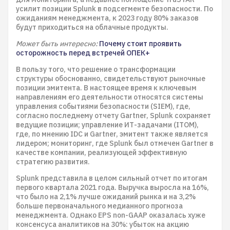
усилит позиции Splunk в подсегменте безопасности. По
ожиданиям менеджмента, к 2023 году 80% заказов
будут приходиться на облачные продукты.
Может быть интересно:
Почему стоит проявить
осторожность перед встречей ОПЕК+
В пользу того, что решение о трансформации
структуры обоснованно, свидетельствуют рыночные
позиции эмитента. В настоящее время к ключевым
направлениям его деятельности относятся системы
управления событиями безопасности (SIEM), где,
согласно последнему отчету Gartner, Splunk сохраняет
ведущие позиции; управление ИТ-задачами (ITOM),
где, по мнению IDC и Gartner, эмитент также является
лидером; мониторинг, где Splunk был отмечен Gartner в
качестве компании, реализующей эффективную
стратегию развития.
Splunk представила в целом сильный отчет по итогам
первого квартала 2021 года. Выручка выросла на 16%,
что было на 2,1% лучше ожиданий рынка и на 3,2%
больше первоначального медианного прогноза
менеджмента. Однако EPS non-GAAP оказалась хуже
консенсуса аналитиков на 30%: убыток на акцию