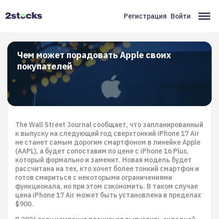
Перейти
к
Регистрация
Войти
Меню
Ос
основному
содержанию
учётной
на
записи
Чем может порадовать Apple своих
покупателей
пользователя
The Wall Street Journal сообщает, что запланированный
к выпуску на следующий год сверхтонкий iPhone 17 Air
не станет самым дорогим смартфоном в линейке Apple
(AAPL), а будет сопоставим по цене с iPhone 16 Plus,
который формально и заменит. Новая модель будет
рассчитана на тех, кто хочет более тонкий смартфон и
готов смириться с некоторыми ограничениями
функционала, но при этом сэкономить. В таком случае
цена iPhone 17 Air может быть установлена в пределах
$900.