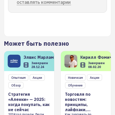
оставлять комментарии
Может быть полезно
Элвис
Марламов
Кирилл
Фомиче
Завершен
Завершен
28.12.24
08.02.20
Опытным
Акции
Новичкам
Акции
Обзор
Обучение
Стратегия
Торговля по
«Аленки» — 2025:
новостям:
когда покупать, как
принципы,
не сейчас
лайфхаки,
инструменты
2024 год позади. Люди
Как торговать по