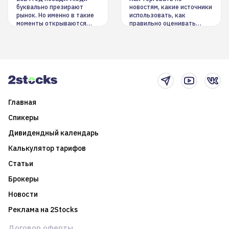
буквально презирают
новостям, какие источники
рынок. Но именно в такие
использовать, как
моменты открываются
правильно оценивать
долгосрочные
информацию. Также автор
возможности. Обсудим
покажет краткосрочные и
итоги года и стратегию на
среднесрочные
2025-й
торговые стратегии на
новостном потоке
Главная
Спикеры
Дивидендный календарь
Калькулятор тарифов
Статьи
Брокеры
Новости
Реклама на 2Stocks
Договор оферты