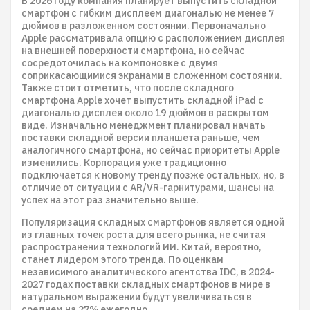
В 2026 году компания планирует выпустить складной
смартфон с гибким дисплеем диагональю не менее 7
дюймов в разложенном состоянии. Первоначально
Apple рассматривала опцию с расположением дисплея
на внешней поверхности смартфона, но сейчас
сосредоточилась на компоновке с двумя
соприкасающимися экранами в сложенном состоянии.
Также стоит отметить, что после складного
смартфона Apple хочет выпустить складной iPad с
диагональю дисплея около 19 дюймов в раскрытом
виде. Изначально менеджмент планировал начать
поставки складной версии планшета раньше, чем
аналогичного смартфона, но сейчас приоритеты Apple
изменились. Корпорация уже традиционно
подключается к новому тренду позже остальных, но, в
отличие от ситуации с AR/VR-гарнитурами, шансы на
успех на этот раз значительно выше.
Популяризация складных смартфонов является одной
из главных точек роста для всего рынка, не считая
распространения технологий ИИ. Китай, вероятно,
станет лидером этого тренда. По оценкам
независимого аналитического агентства IDC, в 2024-
2027 годах поставки складных смартфонов в мире в
натуральном выражении будут увеличиваться в
среднем на 27% ежегодно.