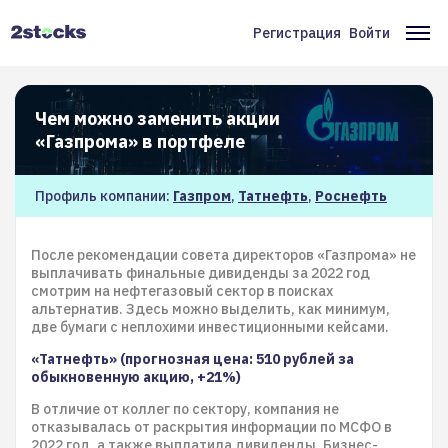
Перейти
к
Регистрация
Войти
Меню
Ос
основному
содержанию
учётной
на
записи
Чем можно заменить акции
пользователя
«Газпрома» в портфеле
Профиль компании:
Газпром
,
Татнефть
,
Роснефть
После рекомендации совета директоров «Газпрома» не
выплачивать финальные дивиденды за 2022 год
смотрим на нефтегазовый сектор в поисках
альтернатив. Здесь можно выделить, как минимум,
две бумаги с неплохими инвестиционными кейсами.
«Татнефть» (прогнозная цена: 510 рублей за
обыкновенную акцию, +21%)
В отличие от коллег по сектору, компания не
отказывалась от раскрытия информации по МСФО в
2022 год, а также выплатила дивиденды. Бизнес-