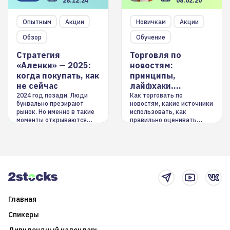
28.12.24
08.02.20
Опытным
Акции
Новичкам
Акции
Обзор
Обучение
Стратегия
Торговля по
«Аленки» — 2025:
новостям:
когда покупать, как
принципы,
не сейчас
лайфхаки,
инструменты
2024 год позади. Люди
Как торговать по
буквально презирают
новостям, какие источники
рынок. Но именно в такие
использовать, как
моменты открываются
правильно оценивать
долгосрочные
информацию. Также автор
возможности. Обсудим
покажет краткосрочные и
итоги года и стратегию на
среднесрочные
2025-й
торговые стратегии на
новостном потоке
Главная
Спикеры