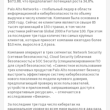
$673,88, что предполагает потенциал роста 34,8%.
Palo Alto Networks – глобальный лидер в области
информационной и кибербезопасности по объему
выручки и числу клиентов. Компания была основана в
2005 году. Сейчас ее клиентами являются свыше 85
тысяч организаций в 150 странах, в том числе
участники рейтингов Global 2000 и Fortune 100. При этом
за последние три года количество самых крупных
клиентов, которые приносят компании ежегодно более
$10 млн, выросло в 2,4 раза.
Компания оперирует в трех сегментах: Network Security
(сетевая безопасность), Cloud Security (облачная
безопасность) и SOC Security (специализированное ПО
для служб безопасности). «Совместное использование
трех ключевых продуктов Palo Alto позволяет бизнесу
выстроить эффективную систему кибербезопасности
нового поколения по модели нулевого доверия,
предполагающей проверку всех пользователей,
устройств и приложений, запрашивающих доступ к
корпоративным ресурсам», – отмечается в
исследовании «Финама».
За последние три года число кибератак на
национальном уровне во всем мире выросло в два раза,