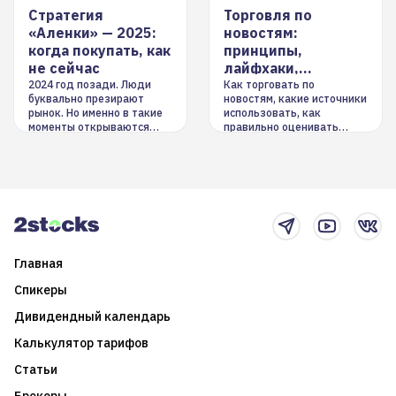
Стратегия
Торговля по
«Аленки» — 2025:
новостям:
когда покупать, как
принципы,
не сейчас
лайфхаки,
инструменты
2024 год позади. Люди
Как торговать по
буквально презирают
новостям, какие источники
рынок. Но именно в такие
использовать, как
моменты открываются
правильно оценивать
долгосрочные
информацию. Также автор
возможности. Обсудим
покажет краткосрочные и
итоги года и стратегию на
среднесрочные
2025-й
торговые стратегии на
новостном потоке
Главная
Спикеры
Дивидендный календарь
Калькулятор тарифов
Статьи