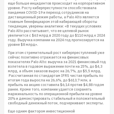
еще больше инцидентов происходит на корпоративном
уровне. Росту киберпреступности способствовала
пандемия COVID-19 и переход сотрудников на
дистанционный режим работы, а Palo Alto является
главным бенефициаром этой набирающей обороты
тенденции, уверены аналитики: «В текущих условиях
Palo Alto рассчитывает, что ее целевой рынок
увеличится с $63 млрд в 2020 году до $110 млрд к 2024
году. Выручка компании на 2024 год прогнозируется на
уровне $8 млрд».
При этом стремительный рост киберпреступлений уже
сейчас позитивно отражается на финансовых
показателях Palo Alto: выручка за 2021 финансовый год
взлетела в годовом выражении почти на 25%, до $4,3
млрд, а объем заказов вырос на 26,7%, до $5,5 млрд.
Рассчитанная по стандартам IFRS чистая прибыль по
итогам года выросла на 26,6%, до $613,7 млн, а
прибыль на акцию составила $6,14 против $4,88 годом
ранее. Кроме того, компании удается сохранять
маржинальность по операционной прибыли на уровне
20% и демонстрировать стабильный и положительный
свободный денежный поток, подчеркивают эксперты.
Еще одним фактором инвестиционной