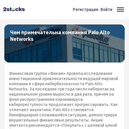
Перейти
к
Регистрация
Войти
Меню
Ос
основному
содержанию
учётной
на
записи
Чем примечательна компания Palo Alto
Networks
пользователя
Финансовая группа «Финам» провела исследование
инвестиционной привлекательности ведущей мировой
компании в сфере кибербезопасности Palo Alto
Networks. За последние три года число кибератак на
национальном уровне выросло в два раза, причем на
фоне распространения коронавируса
киберпреступность продолжает прогрессировать. Как
отмечают аналитики, Palo Alto становится
бенефициаром сложившейся ситуации, демонстрируя
внушительные финансовые результаты. Акции
эмитента рекомендуется «Покупать» c целевой ценой