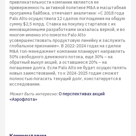
привлекательности компании является ее
приверженность активной политике M&A и масштабная
программа байбэка, отмечают аналитики: «С 2018 года
Palo Alto осуществила 12 сделок поглощения на общую
сумму $2,5 млрд. Ставка на покупку стартапов с их
инновационными разработками оказалась верной, и во
многом именно это помогло Palo Alto
усовершенствовать продуктовую линейку и заслужить
глобальное признание». В 2022-2024 годах на сделки
M&A топ-менеджмент компании планирует направлять
50% свободного денежного потока, еще 30% – на
обратный выкуп акций, а оставшиеся 20% – на
погашение долга. Если Palo Alto не будет осуществлять
новых заимствований, то к 2024-2025 годам сможет
полностью погасить текущий долг, констатируется в
исследовании.
Может быть интересно:
О перспективах акций
«Аэрофлота»
Комментарии