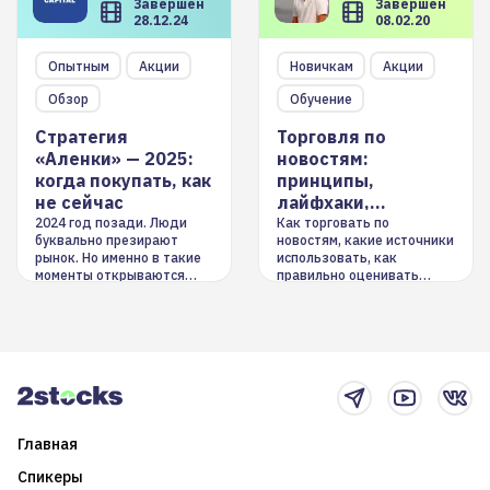
Завершен
Завершен
28.12.24
08.02.20
Опытным
Акции
Новичкам
Акции
Обзор
Обучение
Стратегия
Торговля по
«Аленки» — 2025:
новостям:
когда покупать, как
принципы,
не сейчас
лайфхаки,
инструменты
2024 год позади. Люди
Как торговать по
буквально презирают
новостям, какие источники
рынок. Но именно в такие
использовать, как
моменты открываются
правильно оценивать
долгосрочные
информацию. Также автор
возможности. Обсудим
покажет краткосрочные и
итоги года и стратегию на
среднесрочные
2025-й
торговые стратегии на
новостном потоке
Главная
Спикеры