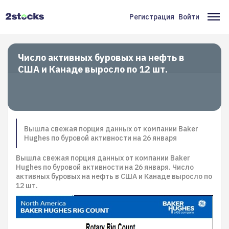
Перейти
к
Регистрация
Войти
Меню
Ос
основному
содержанию
учётной
на
записи
Число активных буровых на нефть в
США и Канаде выросло по 12 шт.
пользователя
Вышла свежая порция данных от компании Baker
Hughes по буровой активности на 26 января
Вышла свежая порция данных от компании Baker
Hughes по буровой активности на 26 января. Число
активных буровых на нефть в США и Канаде выросло по
12 шт.