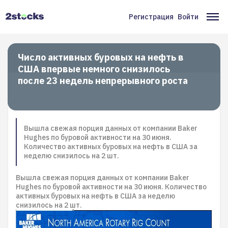
Перейти
к
Регистрация
Войти
Меню
Ос
основному
содержанию
учётной
на
записи
Число активных буровых на нефть в
США впервые немного снизилось
пользователя
после 23 недель непрерывного роста
Вышла свежая порция данных от компании Baker
Hughes по буровой активности на 30 июня.
Количество активных буровых на нефть в США за
неделю снизилось на 2 шт.
Вышла свежая порция данных от компании Baker
Hughes по буровой активности на 30 июня. Количество
активных буровых на нефть в США за неделю
снизилось на 2 шт.