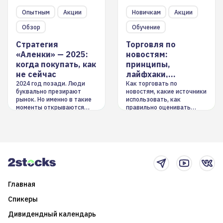
Опытным
Акции
Новичкам
Акции
Обзор
Обучение
Стратегия
Торговля по
«Аленки» — 2025:
новостям:
когда покупать, как
принципы,
не сейчас
лайфхаки,
инструменты
2024 год позади. Люди
Как торговать по
буквально презирают
новостям, какие источники
рынок. Но именно в такие
использовать, как
моменты открываются
правильно оценивать
долгосрочные
информацию. Также автор
возможности. Обсудим
покажет краткосрочные и
итоги года и стратегию на
среднесрочные
2025-й
торговые стратегии на
новостном потоке
Главная
Спикеры
Дивидендный календарь