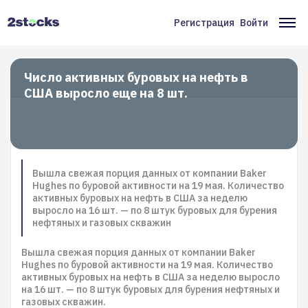
Перейти
к
Регистрация
Войти
Меню
Ос
основному
содержанию
учётной
на
записи
Число активных буровых на нефть в
США выросло еще на 8 шт.
пользователя
Вышла свежая порция данных от компании Baker
Hughes по буровой активности на 19 мая. Количество
активных буровых на нефть в США за неделю
выросло на 16 шт. — по 8 штук буровых для бурения
нефтяных и газовых скважин
Вышла свежая порция данных от компании Baker
Hughes по буровой активности на 19 мая. Количество
активных буровых на нефть в США за неделю выросло
на 16 шт. — по 8 штук буровых для бурения нефтяных и
газовых скважин.