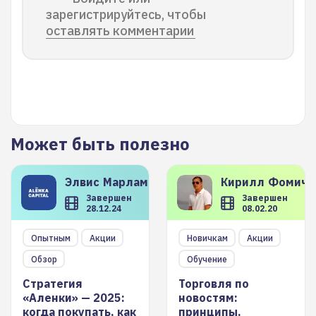
зарегистрируйтесь, чтобы
оставлять комментарии
Может быть полезно
Элвис
Марламов
Кирилл
Фомиче
Завершен
Завершен
28.12.24
08.02.20
Опытным
Акции
Новичкам
Акции
Обзор
Обучение
Стратегия
Торговля по
«Аленки» — 2025:
новостям:
когда покупать, как
принципы,