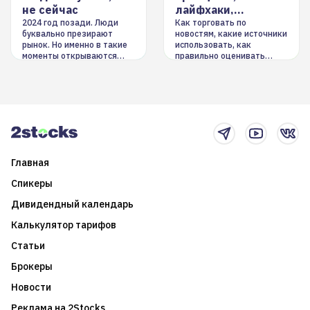
не сейчас
лайфхаки,
инструменты
2024 год позади. Люди
Как торговать по
буквально презирают
новостям, какие источники
рынок. Но именно в такие
использовать, как
моменты открываются
правильно оценивать
долгосрочные
информацию. Также автор
возможности. Обсудим
покажет краткосрочные и
итоги года и стратегию на
среднесрочные
2025-й
торговые стратегии на
новостном потоке
Главная
Спикеры
Дивидендный календарь
Калькулятор тарифов
Статьи
Брокеры
Новости
Реклама на 2Stocks