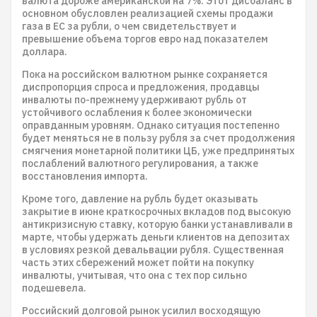
валюта дороже американской на 7%. Этот дисбаланс в
основном обусловлен реализацией схемы продажи
газа в ЕС за рубли, о чем свидетельствует и
превышение объема торгов евро над показателем
доллара.
Пока на российском валютном рынке сохраняется
диспропорция спроса и предложения, продавцы
инвалюты по-прежнему удерживают рубль от
устойчивого ослабления к более экономически
оправданным уровням. Однако ситуация постепенно
будет меняться не в пользу рубля за счет продолжения
смягчения монетарной политики ЦБ, уже предпринятых
послаблений валютного регулирования, а также
восстановления импорта.
Кроме того, давление на рубль будет оказывать
закрытие в июне краткосрочных вкладов под высокую
антикризисную ставку, которую банки устанавливали в
марте, чтобы удержать деньги клиентов на депозитах
в условиях резкой девальвации рубля. Существенная
часть этих сбережений может пойти на покупку
инвалюты, учитывая, что она с тех пор сильно
подешевела.
Российский долговой рынок усилил восходящую