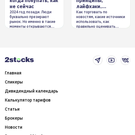
когда покупать, как
принципы,
не сейчас
лайфхаки,
инструменты
2024 год позади. Люди
Как торговать по
буквально презирают
новостям, какие источники
рынок. Но именно в такие
использовать, как
моменты открываются
правильно оценивать
долгосрочные
информацию. Также автор
возможности. Обсудим
покажет краткосрочные и
итоги года и стратегию на
среднесрочные
2025-й
торговые стратегии на
новостном потоке
Главная
Спикеры
Дивидендный календарь
Калькулятор тарифов
Статьи
Брокеры
Новости