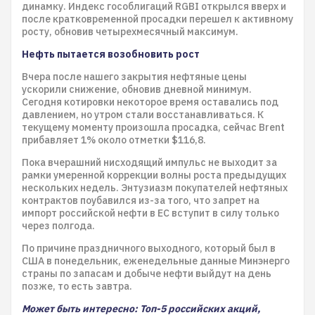
динамку. Индекс гособлигаций RGBI открылся вверх и
после кратковременной просадки перешел к активному
росту, обновив четырехмесячный максимум.
Нефть пытается возобновить рост
Вчера после нашего закрытия нефтяные цены
ускорили снижение, обновив дневной минимум.
Сегодня котировки некоторое время оставались под
давлением, но утром стали восстанавливаться. К
текущему моменту произошла просадка, сейчас Brent
прибавляет 1% около отметки $116,8.
Пока вчерашний нисходящий импульс не выходит за
рамки умеренной коррекции волны роста предыдущих
нескольких недель. Энтузиазм покупателей нефтяных
контрактов поубавился из-за того, что запрет на
импорт российской нефти в ЕС вступит в силу только
через полгода.
По причине праздничного выходного, который был в
США в понедельник, еженедельные данные Минэнерго
страны по запасам и добыче нефти выйдут на день
позже, то есть завтра.
Может быть интересно: Топ-5 российских акций,