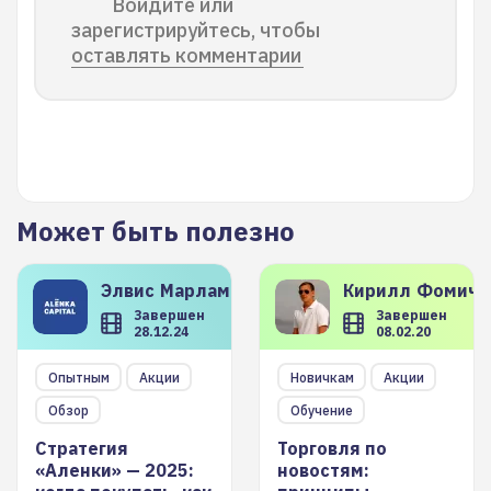
Войдите или
зарегистрируйтесь, чтобы
оставлять комментарии
Может быть полезно
Элвис
Марламов
Кирилл
Фомиче
Завершен
Завершен
28.12.24
08.02.20
Опытным
Акции
Новичкам
Акции
Обзор
Обучение
Стратегия
Торговля по
«Аленки» — 2025:
новостям: