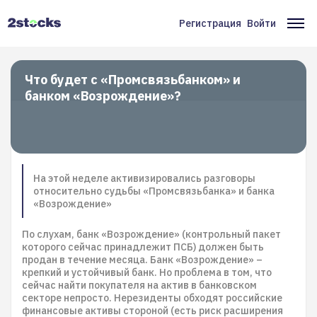
Перейти
к
Регистрация
Войти
Меню
Ос
основному
содержанию
учётной
на
записи
Что будет с «Промсвязьбанком» и
банком «Возрождение»?
пользователя
На этой неделе активизировались разговоры
относительно судьбы «Промсвязьбанка» и банка
«Возрождение»
По слухам, банк «Возрождение» (контрольный пакет
которого сейчас принадлежит ПСБ) должен быть
продан в течение месяца. Банк «Возрождение» –
крепкий и устойчивый банк. Но проблема в том, что
сейчас найти покупателя на актив в банковском
секторе непросто. Нерезиденты обходят российские
финансовые активы стороной (есть риск расширения