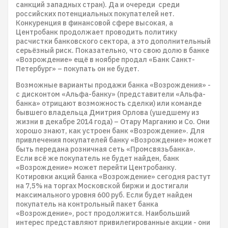
санкций западных стран). Да и очереди среди
российских потенциальных покупателей нет.
Конкуренция в финансовой сфере высокая, а
Центробанк продолжает проводить политику
расчистки банковского сектора, а это дополнительный
серьёзный риск. Показательно, что свою долю в банке
«Возрождение» ещё в ноябре продал «Банк Санкт-
Петербург» – покупать он не будет.
Возможные варианты продажи банка «Возрождения» -
с дисконтом «Альфа-банку» (представители «Альфа-
банка» отрицают возможность сделки) или команде
бывшего владельца Дмитрия Орлова (ушедшему из
жизни в декабре 2014 года) – Отару Марганию и Со. Они
хорошо знают, как устроен банк «Возрождение». Для
привлечения покупателей банку «Возрождение» может
быть передана розничная сеть «Промсвязьбанка».
Если всё же покупатель не будет найден, банк
«Возрождение» может перейти Центробанку.
Котировки акций банка «Возрождение» сегодня растут
на 7,5% на торгах Московской биржи и достигали
максимального уровня 600 руб. Если будет найден
покупатель на контрольный пакет банка
«Возрождение», рост продолжится. Наибольший
интерес представляют привилегированные акции - они