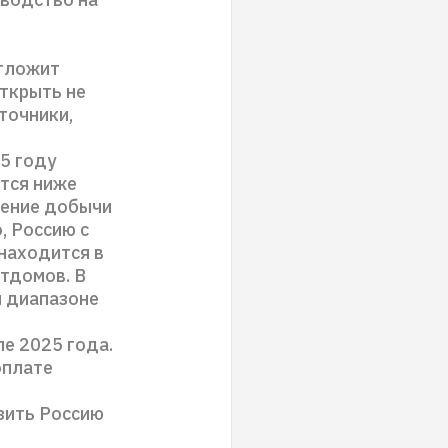
отложит
открыть не
точники,
25 году
ится ниже
чение добычи
, Россию с
 находится в
стдомов. В
м диапазоне
ле 2025 года.
оплате
зить Россию