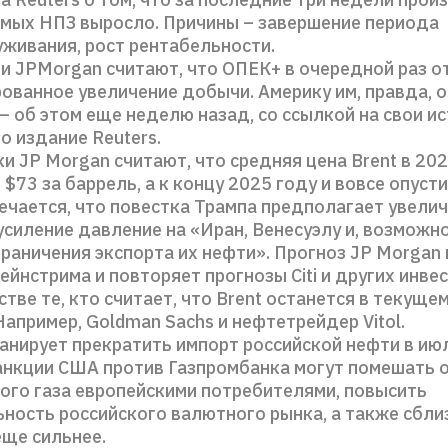
имых НПЗ выросло. Причины – завершение периода
живания, рост рентабельности.
p и JPMorgan считают, что ОПЕК+ в очередной раз 
ованное увеличение добычи. Америку им, правда, 
– об этом еще неделю назад, со ссылкой на свои ис
 издание Reuters.
и JP Morgan считают, что средняя цена Brent в 20
 $73 за баррель, а к концу 2025 году и вовсе опуст
ечается, что повестка Трампа предполагает увели
усиление давление на «Иран, Венесуэлу и, возможно
раничения экспорта их нефти». Прогноз JP Morgan
ейнстрима и повторяет прогнозы Citi и других инве
тве те, кто считает, что Brent останется в текуще
Например, Goldman Sachs и нефтетрейдер Vitol.
анирует прекратить импорт российской нефти в ию
анкции США против Газпромбанка могут помешать 
ого газа европейскими потребителями, повысить
ность российского валютного рынка, а также сбли
еще сильнее.