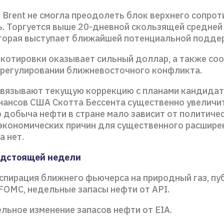
 Brent не смогла преодолеть блок верхнего сопрот
ь. Торгуется выше 20-дневной скользящей средней 
оторая выступает ближайшей потенциальной подде
 котировки оказывает сильный доллар, а также со
регулировании ближневосточного конфликта.
вязывают текущую коррекцию с планами кандидата
нансов США Скотта Бессента существенно увеличи
 добыча нефти в стране мало зависит от политиче
 экономических причин для существенного расшире
а нет.
едстоящей недели
кспирация ближнего фьючерса на природный газ, пу
FOMC, недельные запасы нефти от API.
льное изменение запасов нефти от EIA.