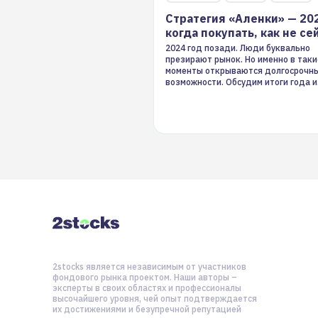
Стратегия «Аленки» — 20
когда покупать, как не се
2024 год позади. Люди буквально
презирают рынок. Но именно в таки
моменты открываются долгосрочн
возможности. Обсудим итоги года и
стратегию на 2025-й
2stocks является независимым от участников
фондового рынка проектом. Наши авторы –
эксперты в своих областях и профессионалы
высочайшего уровня, чей опыт подтверждается
их достижениями и безупречной репутацией