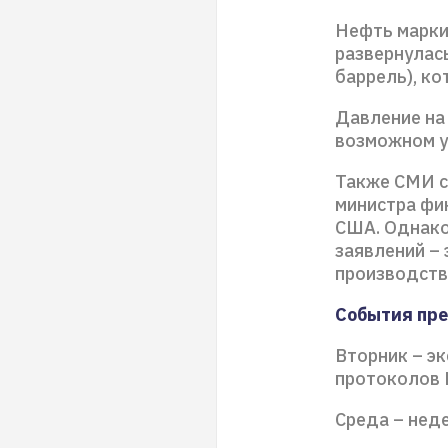
Нефть марки
развернулас
баррель), к
Давление на
возможном у
Также СМИ с
министра фи
США. Однако
заявлений –
производств
События пр
Вторник – э
протоколов 
Среда – неде