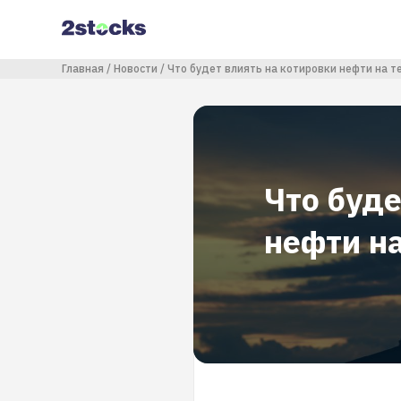
Перейти
к
основному
содержанию
Строка навигации
Главная
Новости
Что будет влиять на котировки нефти на 
Что буде
нефти н