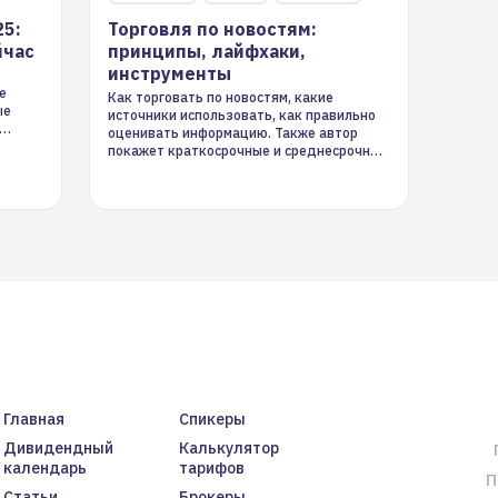
25:
Торговля по новостям:
йчас
принципы, лайфхаки,
инструменты
е
Как торговать по новостям, какие
ые
источники использовать, как правильно
оценивать информацию. Также автор
покажет краткосрочные и среднесрочные
торговые стратегии на новостном потоке
Главная
Спикеры
Дивидендный
Калькулятор
календарь
тарифов
П
Статьи
Брокеры