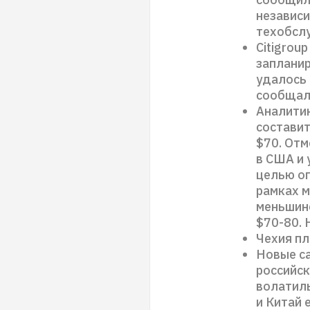
независ
техобслу
Citigrou
запланир
удалось 
сообщало
Аналитик
составит
$70. Отм
в США и 
целью ог
рамках м
меньшинс
$70-80. 
Чехия пл
Новые с
российск
волатиль
и Китай 