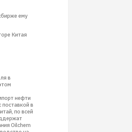
сбирже ему
торе Китая
ля в
этом
мпорт нефти
с поставкой в
итай, по всей
оддержат
ния Oilchem
зводство на