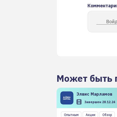
Комментари
Войд
Может быть 
Элвис
Марламов
Завершен 28.12.24
Опытным
Акции
Обзор