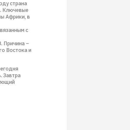
году страна
. Ключевые
ы Африки, в
вязанным с
. Причина –
го Востока и
сегодня
. Завтра
дующий