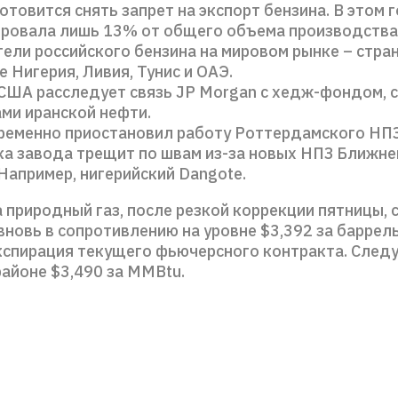
отовится снять запрет на экспорт бензина. В этом 
ировала лишь 13% от общего объема производства
ели российского бензина на мировом рынке – стран
е Нигерия, Ливия, Тунис и ОАЭ.
ША расследует связь JP Morgan с хедж-фондом, с
ми иранской нефти.
ременно приостановил работу Роттердамского НПЗ
а завода трещит по швам из-за новых НПЗ Ближне
Например, нигерийский Dangote.
 природный газ, после резкой коррекции пятницы, 
новь в сопротивлению на уровне $3,392 за баррель
кспирация текущего фьючерсного контракта. Сле
районе $3,490 за MMBtu.