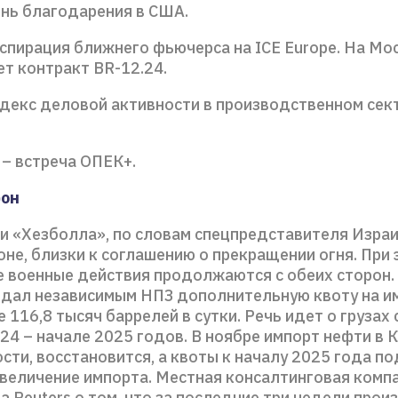
ень благодарения в США.
кспирация ближнего фьючерса на ICE Europe. На Мо
т контракт BR-12.24.
ндекс деловой активности в производственном сек
 – встреча ОПЕК+.
фон
и «Хезболла», по словам спецпредставителя Израи
не, близки к соглашению о прекращении огня. При 
 военные действия продолжаются с обеих сторон.
ыдал независимым НПЗ дополнительную квоту на и
е 116,8 тысяч баррелей в сутки. Речь идет о грузах 
24 – начале 2025 годов. В ноябре импорт нефти в К
сти, восстановится, а квоты к началу 2025 года п
величение импорта. Местная консалтинговая компа
 Reuters о том, что за последние три недели прои