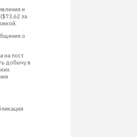
ивления и
($73,62 за
ржкой.
общения о
 на пост
ть добычу в
ских
ния
бликация