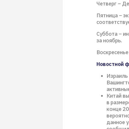
Четверг – Д
Пятница – э
соответствуе
Суббота – и
за ноябрь.
Воскресенье
Новостной 
Израиль 
Вашингто
активные
Китай в
в размер
конце 20
вероятно
данное у
сообщила