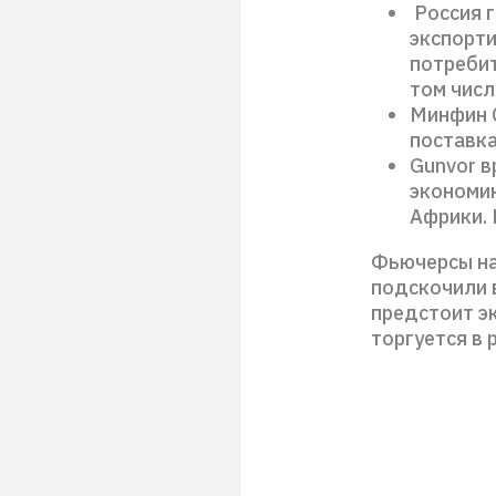
Россия г
экспорт
потребит
том числ
Минфин С
поставка
Gunvor в
экономик
Африки. 
Фьючерсы на
подскочили в
предстоит э
торгуется в 