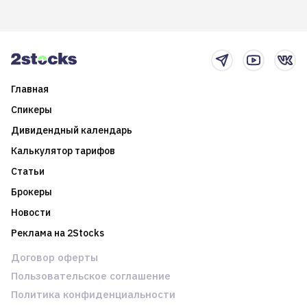
возможности. Обсудим
покажет краткосрочные и
итоги года и стратегию на
среднесрочные
2025-й
торговые стратегии на
новостном потоке
Главная
Спикеры
Дивидендный календарь
Калькулятор тарифов
Статьи
Брокеры
Новости
Реклама на 2Stocks
Договор оферты
Пользовательское соглашение
Политика конфиденциальности