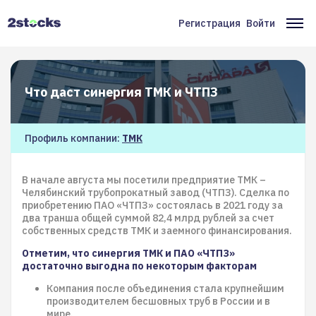
Перейти
к
Регистрация
Войти
Меню
Ос
основному
содержанию
учётной
на
записи
Что даст синергия ТМК и ЧТПЗ
пользователя
Профиль компании:
ТМК
В начале августа мы посетили предприятие ТМК –
Челябинский трубопрокатный завод (ЧТПЗ). Сделка по
приобретению ПАО «ЧТПЗ» состоялась в 2021 году за
два транша общей суммой 82,4 млрд рублей за счет
собственных средств ТМК и заемного финансирования.
Отметим, что синергия ТМК и ПАО «ЧТПЗ»
достаточно выгодна по некоторым факторам
Компания после объединения стала крупнейшим
производителем бесшовных труб в России и в
мире.