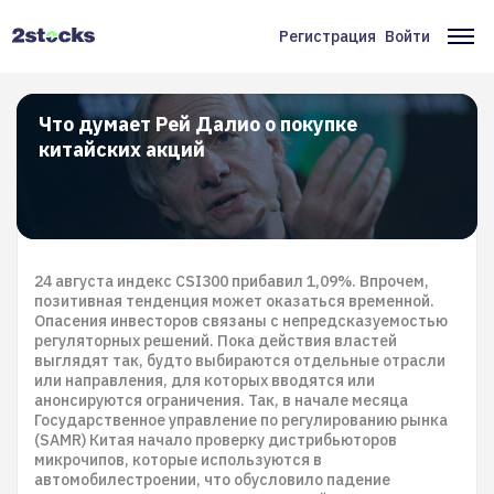
Перейти
к
Регистрация
Войти
Меню
Ос
основному
содержанию
учётной
на
записи
Что думает Рей Далио о покупке
китайских акций
пользователя
24 августа индекс CSI300 прибавил 1,09%. Впрочем,
позитивная тенденция может оказаться временной.
Опасения инвесторов связаны с непредсказуемостью
регуляторных решений. Пока действия властей
выглядят так, будто выбираются отдельные отрасли
или направления, для которых вводятся или
анонсируются ограничения. Так, в начале месяца
Государственное управление по регулированию рынка
(SAMR) Китая начало проверку дистрибьюторов
микрочипов, которые используются в
автомобилестроении, что обусловило падение