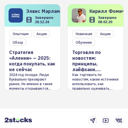
Элвис
Марламов
Кирилл
Фомиче
Завершен
Завершен
28.12.24
08.02.20
Опытным
Акции
Новичкам
Акции
Обзор
Обучение
Стратегия
Торговля по
«Аленки» — 2025:
новостям:
когда покупать, как
принципы,
не сейчас
лайфхаки,
инструменты
2024 год позади. Люди
Как торговать по
буквально презирают
новостям, какие источники
рынок. Но именно в такие
использовать, как
моменты открываются
правильно оценивать
долгосрочные
информацию. Также автор
возможности. Обсудим
покажет краткосрочные и
итоги года и стратегию на
среднесрочные
2025-й
торговые стратегии на
новостном потоке