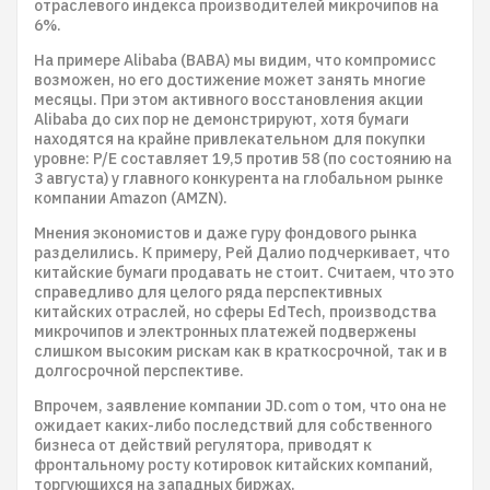
отраслевого индекса производителей микрочипов на
6%.
На примере Alibaba (BABA) мы видим, что компромисс
возможен, но его достижение может занять многие
месяцы. При этом активного восстановления акции
Alibaba до сих пор не демонстрируют, хотя бумаги
находятся на крайне привлекательном для покупки
уровне: P/E составляет 19,5 против 58 (по состоянию на
3 августа) у главного конкурента на глобальном рынке
компании Amazon (AMZN).
Мнения экономистов и даже гуру фондового рынка
разделились. К примеру, Рей Далио подчеркивает, что
китайские бумаги продавать не стоит. Считаем, что это
справедливо для целого ряда перспективных
китайских отраслей, но сферы EdTech, производства
микрочипов и электронных платежей подвержены
слишком высоким рискам как в краткосрочной, так и в
долгосрочной перспективе.
Впрочем, заявление компании JD.com о том, что она не
ожидает каких-либо последствий для собственного
бизнеса от действий регулятора, приводят к
фронтальному росту котировок китайских компаний,
торгующихся на западных биржах.