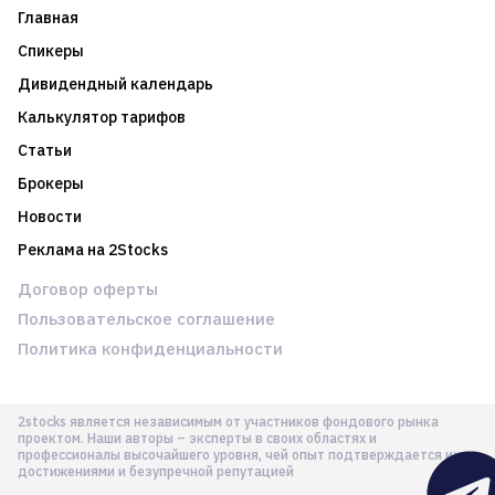
Главная
Спикеры
Дивидендный календарь
Калькулятор тарифов
Статьи
Брокеры
Новости
Реклама на 2Stocks
Договор оферты
Пользовательское соглашение
Политика конфиденциальности
2stocks является независимым от участников фондового рынка
проектом. Наши авторы – эксперты в своих областях и
профессионалы высочайшего уровня, чей опыт подтверждается их
достижениями и безупречной репутацией