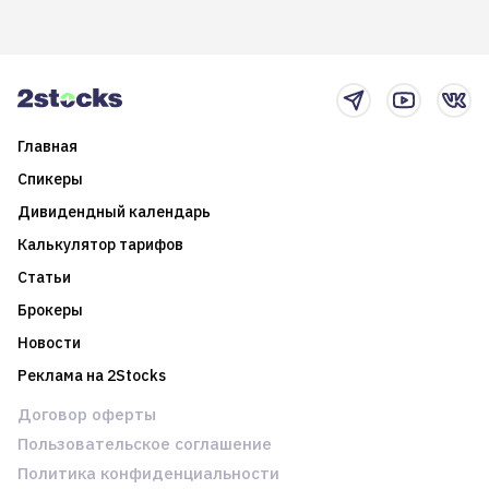
возможности. Обсудим
покажет краткосрочные и
итоги года и стратегию на
среднесрочные
2025-й
торговые стратегии на
новостном потоке
Главная
Спикеры
Дивидендный календарь
Калькулятор тарифов
Статьи
Брокеры
Новости
Реклама на 2Stocks
Договор оферты
Пользовательское соглашение
Политика конфиденциальности