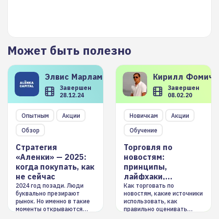
Может быть полезно
Элвис
Марламов
Кирилл
Фомиче
Завершен
Завершен
28.12.24
08.02.20
Опытным
Акции
Новичкам
Акции
Обзор
Обучение
Стратегия
Торговля по
«Аленки» — 2025:
новостям:
когда покупать, как
принципы,
не сейчас
лайфхаки,
инструменты
2024 год позади. Люди
Как торговать по
буквально презирают
новостям, какие источники
рынок. Но именно в такие
использовать, как
моменты открываются
правильно оценивать
долгосрочные
информацию. Также автор