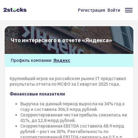
Перейти
к
Регистрация
Войти
Меню
Ос
основному
содержанию
учётной
на
записи
Что интересного в отчете «Яндекса»
пользователя
Профиль компании:
Яндекс
Крупнейший игрок на российском рынке IT представил
результаты отчета по МСФО за I квартал 2025 года.
Финансовые показатели
Выручка за данный период выросла на 34% год к
году и составила 306,5 млрд рублей.
Скорректированная чистая прибыль снизилась на
41%, до 12,8 млрд рублей.
Скорректированная EBITDA составила 48,9 млрд
рублей – рост на 30%. Рентабельность по
скорректированной EBITDA снизилась на 0,5 п.п.,