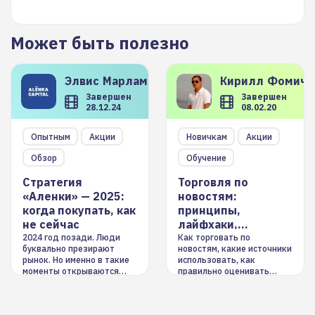
Может быть полезно
Элвис
Марламов
Кирилл
Фомиче
Завершен
Завершен
28.12.24
08.02.20
Опытным
Акции
Новичкам
Акции
Обзор
Обучение
Стратегия
Торговля по
«Аленки» — 2025:
новостям:
когда покупать, как
принципы,
не сейчас
лайфхаки,
инструменты
2024 год позади. Люди
Как торговать по
буквально презирают
новостям, какие источники
рынок. Но именно в такие
использовать, как
моменты открываются
правильно оценивать
долгосрочные
информацию. Также автор
возможности. Обсудим
покажет краткосрочные и
итоги года и стратегию на
среднесрочные