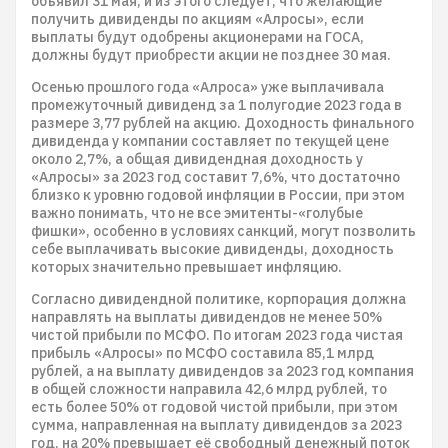
объявил 31 мая, и из этого следует, что желающие
получить дивиденды по акциям «Алросы», если
выплаты будут одобрены акционерами на ГОСА,
должны будут приобрести акции не позднее 30 мая.
Осенью прошлого года «Алроса» уже выплачивала
промежуточный дивиденд за 1 полугодие 2023 года в
размере 3,77 рублей на акцию. Доходность финального
дивиденда у компании составляет по текущей цене
около 2,7%, а общая дивидендная доходность у
«Алросы» за 2023 год составит 7,6%, что достаточно
близко к уровню годовой инфляции в России, при этом
важно понимать, что не все эмитенты-«голубые
фишки», особенно в условиях санкций, могут позволить
себе выплачивать высокие дивиденды, доходность
которых значительно превышает инфляцию.
Согласно дивидендной политике, корпорация должна
направлять на выплаты дивидендов не менее 50%
чистой прибыли по МСФО. По итогам 2023 года чистая
прибыль «Алросы» по МСФО составила 85,1 млрд
рублей, а на выплату дивидендов за 2023 год компания
в общей сложности направила 42,6 млрд рублей, то
есть более 50% от годовой чистой прибыли, при этом
сумма, направленная на выплату дивидендов за 2023
год, на 20% превышает её свободный денежный поток