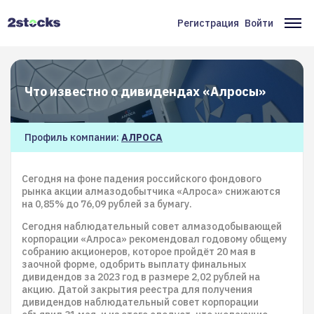
Перейти
к
Регистрация
Войти
Меню
Ос
основному
содержанию
учётной
на
записи
Что известно о дивидендах «Алросы»
пользователя
Профиль компании:
АЛРОСА
Сегодня на фоне падения российского фондового
рынка акции алмазодобытчика «Алроса» снижаются
на 0,85% до 76,09 рублей за бумагу.
Сегодня наблюдательный совет алмазодобывающей
корпорации «Алроса» рекомендовал годовому общему
собранию акционеров, которое пройдёт 20 мая в
заочной форме, одобрить выплату финальных
дивидендов за 2023 год в размере 2,02 рублей на
акцию. Датой закрытия реестра для получения
дивидендов наблюдательный совет корпорации