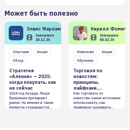
Может быть полезно
Элвис
Марламов
Кирилл
Фомиче
Завершен
Завершен
28.12.24
08.02.20
Опытным
Акции
Новичкам
Акции
Обзор
Обучение
Стратегия
Торговля по
«Аленки» — 2025:
новостям:
когда покупать, как
принципы,
не сейчас
лайфхаки,
инструменты
2024 год позади. Люди
Как торговать по
буквально презирают
новостям, какие источники
рынок. Но именно в такие
использовать, как
моменты открываются
правильно оценивать
долгосрочные
информацию. Также автор
возможности. Обсудим
покажет краткосрочные и
итоги года и стратегию на
среднесрочные
2025-й
торговые стратегии на