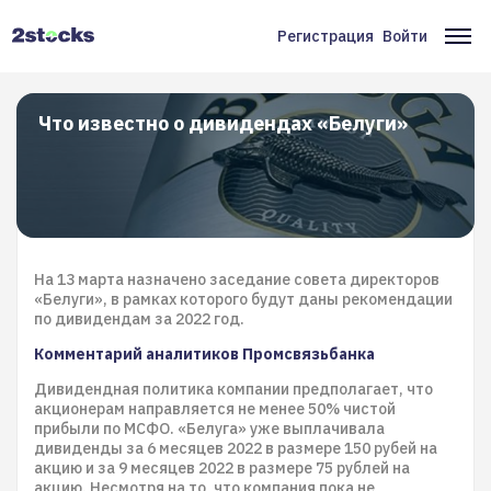
Перейти
к
Регистрация
Войти
Меню
Ос
основному
содержанию
учётной
на
записи
Что известно о дивидендах «Белуги»
пользователя
На 13 марта назначено заседание совета директоров
«Белуги», в рамках которого будут даны рекомендации
по дивидендам за 2022 год.
Комментарий аналитиков Промсвязьбанка
Дивидендная политика компании предполагает, что
акционерам направляется не менее 50% чистой
прибыли по МСФО. «Белуга» уже выплачивала
дивиденды за 6 месяцев 2022 в размере 150 рубей на
акцию и за 9 месяцев 2022 в размере 75 рублей на
акцию. Несмотря на то, что компания пока не