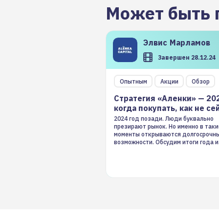
Может быть 
Элвис
Марламов
Завершен 28.12.24
Опытным
Акции
Обзор
Стратегия «Аленки» — 20
когда покупать, как не се
2024 год позади. Люди буквально
презирают рынок. Но именно в таки
моменты открываются долгосрочн
возможности. Обсудим итоги года и
стратегию на 2025-й