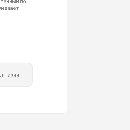
итанный по
умевает
ентарии