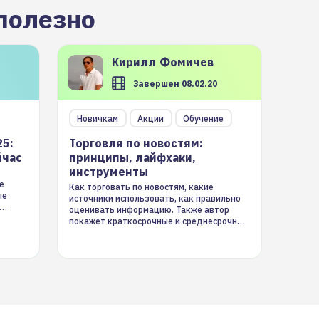
полезно
Кирилл
Фомичев
Завершен 08.02.20
Новичкам
Акции
Обучение
25:
Торговля по новостям:
йчас
принципы, лайфхаки,
инструменты
е
Как торговать по новостям, какие
ые
источники использовать, как правильно
оценивать информацию. Также автор
покажет краткосрочные и среднесрочные
торговые стратегии на новостном потоке