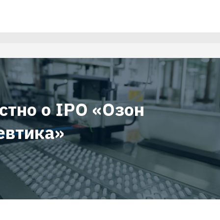
стно о IPO «Озон
втика»