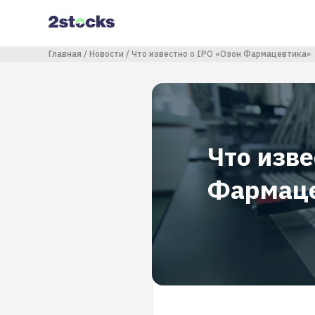
Перейти
к
основному
содержанию
Строка навигации
Главная
Новости
Что известно о IPO «Озон Фармацевтика»
Что изве
Фармаце