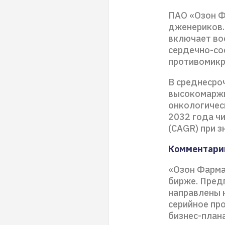
ПАО «Озон Ф
дженериков.
включает во
сердечно-со
противомикр
В среднесро
высокомаржи
онкологичес
2032 года чи
(CAGR) при 
Комментари
«Озон Фарма
бирже. Пред
направлены 
серийное пр
бизнес-план