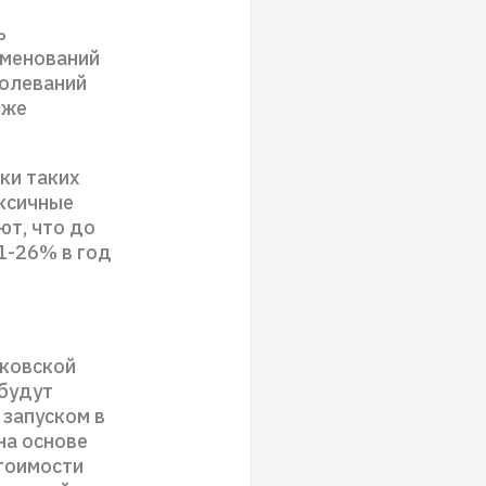
ь
именований
болеваний
кже
ки таких
ксичные
т, что до
21-26% в год
сковской
 будут
 запуском в
на основе
тоимости