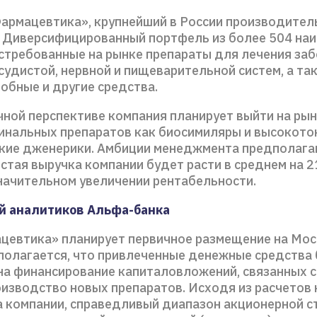
армацевтика», крупнейший в России производител
 Диверсифицированный портфель из более 504 на
стребованные на рынке препараты для лечения за
судистой, нервной и пищеварительной систем, а та
обные и другие средства.
чной перспективе компания планирует выйти на рын
нальных препаратов как биосимиляры и высокото
кие дженерики. Амбиции менеджмента предполагаю
стая выручка компании будет расти в среднем на 
значительном увеличении рентабельности.
й аналитиков Альфа-банка
цевтика» планирует первичное размещение на Мо
полагается, что привлеченные денежные средства
на финансирование капиталовложений, связанных с
оизводство новых препаратов. Исходя из расчетов 
а компании, справедливый диапазон акционерной с