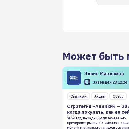
Может быть 
Элвис
Марламов
Завершен 28.12.24
Опытным
Акции
Обзор
Стратегия «Аленки» — 20
когда покупать, как не се
2024 год позади. Люди буквально
презирают рынок. Но именно в таки
моменты открываются долгосрочн