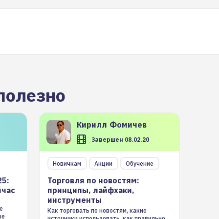
полезно
Кирилл
Фомичев
Завершен 08.02.20
Новичкам
Акции
Обучение
25:
Торговля по новостям:
йчас
принципы, лайфхаки,
инструменты
е
Как торговать по новостям, какие
ые
источники использовать, как правильно