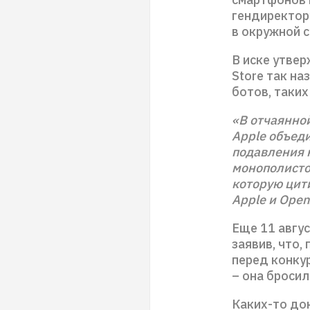
гендиректору
в окружной с
В иске утвер
Store так н
ботов, таких 
«В отчаянно
Apple объед
подавления к
монополисто
которую цит
Apple и Ope
Еще 11 авгу
заявив, что,
перед конку
– она бросил
Каких-то до