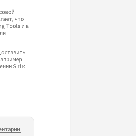
осовой
гает, что
g Tools и в
для
доставить
например
нии Siri к
ентарии