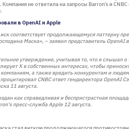
 Компания не ответила на запросы Barron’s и CNBC 
.
ровали в OpenAI и Apple
 иск соответствует продолжающемуся паттерну пр
осподина Маска», – заявил представитель OpenAI 
ельное утверждение, учитывая то, что я слышал о 
лирует X в собственных интересах, чтобы приноси
м компаниям, а также вредить конкурентам и людям
– процитировал CNBC ответ гендиректора OpenAI С
ска 11 августа.
оздан как справедливая и беспристрастная площадк
ron's пресс-служба Apple 12 августа.
аска стал витком продолжающегося противостоян