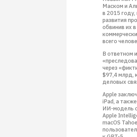
Маском и Ал
в 2015 году,
развития про
обвинив их в
коммерчески
всего челове
В ответном и
«преследован
через «фикт
$97,4 млрд, 
деловых свя
Apple заключ
iPad, а такж
ИИ-модель о
Apple Intell
macOS Tahoe 
пользовател
к GPT-5.