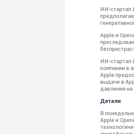
ИИ-стартап И
предполагае
генеративно
Apple и Open
преследовани
беспристраст
ИИ-стартап И
компании в 
Apple предо
выдаче в App
давления на
Детали
В понедельн
Apple и Ope
технологиче
смартфонов 