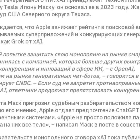
 Tesla Илону Маску, он основал ее в 2023 году. Ж
уд США Северного округа Техаса.
ждается, что Apple занижает рейтинг в поисковой 
азываемых суперприложений и конкурирующих генер
как Grok от xAI.
й попытке защитить свою монополию на рынке см
инилась с компанией, которая больше других выиг
онкуренции и инноваций в сфере ИИ, – с OpenAI,
м на рынке генеративных чат-ботов, – говорится в
ирует CNBC. – Если суд не запретит противоправны
nAI, ответчики продолжат препятствовать конкурен
ста Маск пригрозил судебным разбирательством ко
 по его мнению, Apple отдает предпочтение ChatGPT
рентными системами. «Apple не просто положила па
а на них все тело», – написал Маск в посте в соцсети
казательств монопольного сговора xAI пока публич