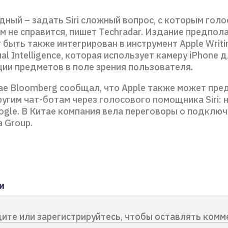
ный – задать Siri сложный вопрос, с которым гол
 не справится, пишет Techradar. Издание предпола
быть также интегрирован в инструмент Apple Writin
al Intelligence, которая использует камеру iPhone 
ии предметов в поле зрения пользователя.
мае Bloomberg сообщал, что Apple также может пре
ругим чат-ботам через голосового помощника Siri: 
ogle. В Китае компания вела переговоры о подключе
a Group.
и
ите или зарегистрируйтесь, чтобы оставлять комм