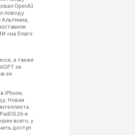
новал OpenAI
по поводу
и Альтмана,
 поставили
ИИ «на благо
ессе, а также
atGPT за
ыв ее
в iPhone,
ду. Новая
 интеллекта
iPadOS 26 и
орее всего, у
чить доступ