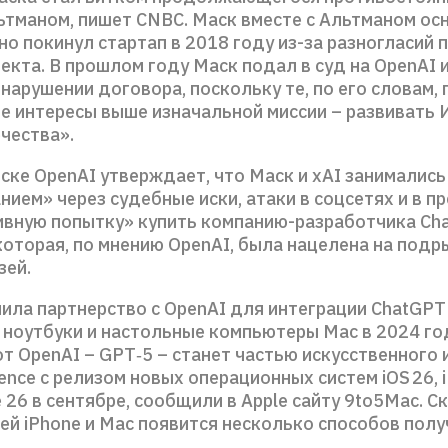
ьтманом, пишет CNBC. Маск вместе с Альтманом ос
 но покинул стартап в 2018 году из-за разногласий 
екта. В прошлом году Маск подал в суд на OpenAI 
 нарушении договора, поскольку те, по его словам,
е интересы выше изначальной миссии – развивать 
чества».
ске OpenAI утверждает, что Маск и xAI занимались
ием» через судебные иски, атаки в соцсетях и в пр
ивную попытку» купить компанию-разработчика Ch
которая, по мнению OpenAI, была нацелена на подр
зей.
ила партнерство с OpenAI для интеграции ChatGPT 
е ноутбуки и настольные компьютеры Mac в 2024 го
т OpenAI – GPT‑5 – станет частью искусственного
igence с релизом новых операционных систем iOS 26, 
26 в сентябре, сообщили в Apple сайту 9to5Mac. Ск
ей iPhone и Mac появится несколько способов полу