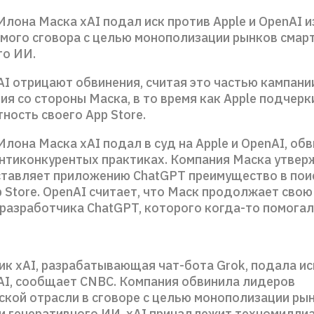
лона Маска xAI подал иск против Apple и OpenAI и
мого сговора с целью монополизации рынков смар
го ИИ.
AI отрицают обвинения, считая это частью кампани
я со стороны Маска, в то время как Apple подчерк
ность своего App Store.
лона Маска xAI подал в суд на Apple и OpenAI, об
антиконкурентых практиках. Компания Маска утвер
ставляет приложению ChatGPT преимущество в пои
 Store. OpenAI считает, что Маск продолжает сво
 разработчика ChatGPT, которого когда-то помогал
ик xAI, разрабатывающая чат-бота Grok, подала ис
nAI, сообщает CNBC. Компания обвинила лидеров
ской отрасли в сговоре с целью монополизации ры
и генеративного ИИ. xAI принадлежит техномилли