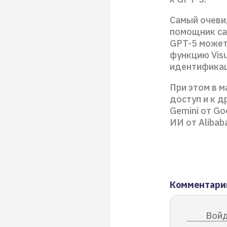
Самый очевид
помощник сам
GPT-5 может 
функцию Visu
идентификац
При этом в 
доступ и к д
Gemini от Go
ИИ от Alibab
Комментари
Войд