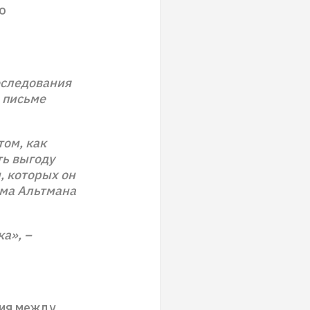
о
еследования
в письме
том, как
ть выгоду
, которых он
эма Альтмана
а», –
ия между