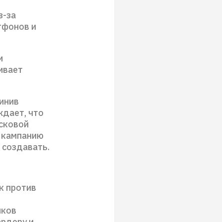
з-за
тфонов и
и
ивает
винив
ждает, что
сковой
ю кампанию
 создавать.
к против
нков
ардеру и