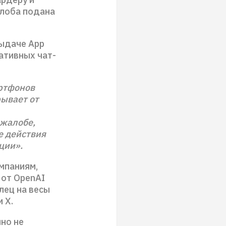
алоба подана
выдаче App
ативных чат-
артфонов
рывает от
 жалобе,
е действия
ции».
мпаниям,
 от OpenAI
лец на весы
 X.
но не