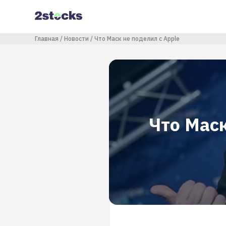
Перейти
к
основному
содержанию
Строка навигации
Главная
Новости
Что Маск не поделил с Apple
Что Маск