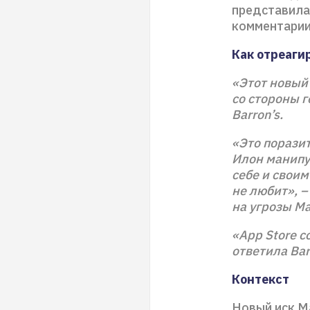
представила.
комментарии
Как отреаги
«Этот новый
со стороны г
Barron’s.
«Это поразит
Илон манипу
себе и свои
не любит», 
на угрозы Ма
«App Store с
ответила Bar
Контекст
Новый иск М