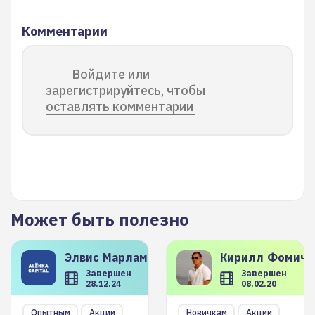
Комментарии
Войдите или
зарегистрируйтесь, чтобы
оставлять комментарии
Может быть полезно
Элвис
Марламов
Кирилл
Фомиче
Завершен
Завершен
28.12.24
08.02.20
Опытным
Акции
Новичкам
Акции