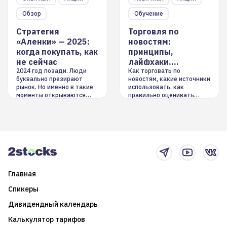
Обзор
Обучение
Стратегия
Торговля по
«Аленки» — 2025:
новостям:
когда покупать, как
принципы,
не сейчас
лайфхаки,
инструменты
2024 год позади. Люди
Как торговать по
буквально презирают
новостям, какие источники
рынок. Но именно в такие
использовать, как
моменты открываются
правильно оценивать
долгосрочные
информацию. Также автор
возможности. Обсудим
покажет краткосрочные и
итоги года и стратегию на
среднесрочные
2025-й
торговые стратегии на
новостном потоке
Главная
Спикеры
Дивидендный календарь
Калькулятор тарифов