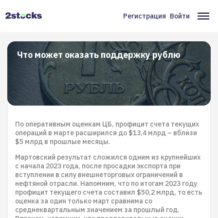
Перейти
к
Регистрация
Войти
Меню
Ос
основному
содержанию
учётной
на
записи
Что может оказать поддержку рублю
пользователя
По оперативным оценкам ЦБ, профицит счета текущих
операций в марте расширился до $13,4 млрд – вблизи
$5 млрд в прошлые месяцы.
Мартовский результат сложился одним из крупнейших
с начала 2023 года, после просадки экспорта при
вступлении в силу внешнеторговых ограничений в
нефтяной отрасли. Напомним, что по итогам 2023 году
профицит текущего счета составил $50,2 млрд, то есть
оценка за один только март сравнима со
среднеквартальным значением за прошлый год.