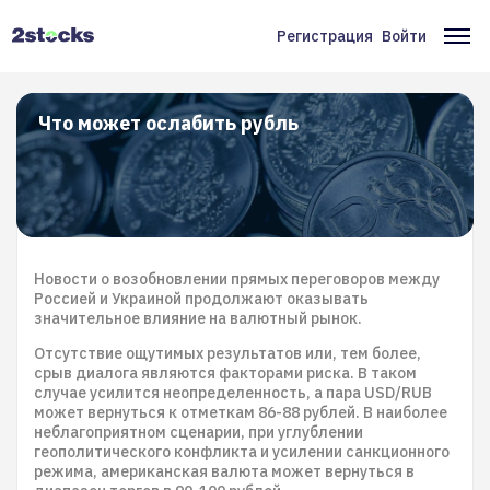
Перейти
к
Регистрация
Войти
Меню
Ос
основному
содержанию
учётной
на
записи
Что может ослабить рубль
пользователя
Новости о возобновлении прямых переговоров между
Россией и Украиной продолжают оказывать
значительное влияние на валютный рынок.
Отсутствие ощутимых результатов или, тем более,
срыв диалога являются факторами риска. В таком
случае усилится неопределенность, а пара USD/RUB
может вернуться к отметкам 86-88 рублей. В наиболее
неблагоприятном сценарии, при углублении
геополитического конфликта и усилении санкционного
режима, американская валюта может вернуться в