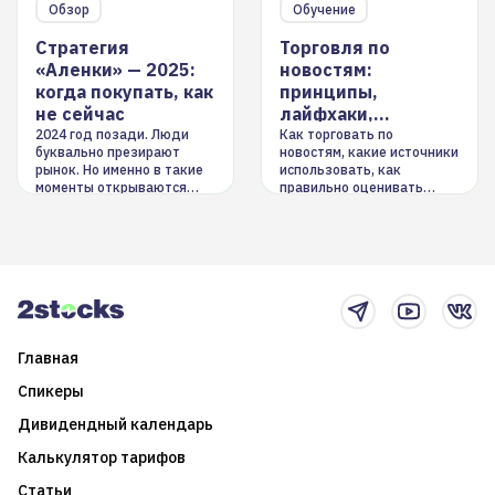
Обзор
Обучение
Стратегия
Торговля по
«Аленки» — 2025:
новостям:
когда покупать, как
принципы,
не сейчас
лайфхаки,
инструменты
2024 год позади. Люди
Как торговать по
буквально презирают
новостям, какие источники
рынок. Но именно в такие
использовать, как
моменты открываются
правильно оценивать
долгосрочные
информацию. Также автор
возможности. Обсудим
покажет краткосрочные и
итоги года и стратегию на
среднесрочные
2025-й
торговые стратегии на
новостном потоке
Главная
Спикеры
Дивидендный календарь
Калькулятор тарифов
Статьи