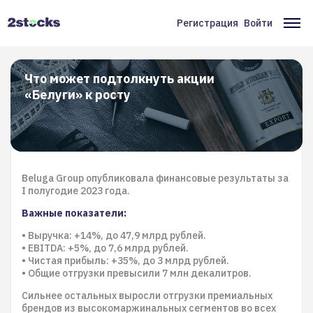
Перейти
к
Регистрация
Войти
Меню
Ос
основному
содержанию
учётной
на
записи
Что может подтолкнуть акции
«Белуги» к росту
пользователя
Beluga Group опубликовала финансовые результаты за
I полугодие 2023 года.
Важные показатели:
• Выручка: +14%, до 47,9 млрд рублей.
• EBITDA: +5%, до 7,6 млрд рублей.
• Чистая прибыль: +35%, до 3 млрд рублей.
• Общие отгрузки превысили 7 млн декалитров.
Сильнее остальных выросли отгрузки премиальных
брендов из высокомаржинальных сегментов во всех