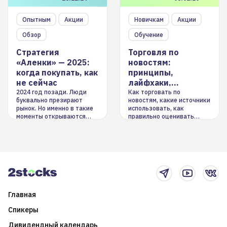
Опытным
Акции
Новичкам
Акции
Обзор
Обучение
Стратегия
Торговля по
«Аленки» — 2025:
новостям:
когда покупать, как
принципы,
не сейчас
лайфхаки,
инструменты
2024 год позади. Люди
Как торговать по
буквально презирают
новостям, какие источники
рынок. Но именно в такие
использовать, как
моменты открываются
правильно оценивать
долгосрочные
информацию. Также автор
возможности. Обсудим
покажет краткосрочные и
итоги года и стратегию на
среднесрочные
2025-й
торговые стратегии на
новостном потоке
Главная
Спикеры
Дивидендный календарь