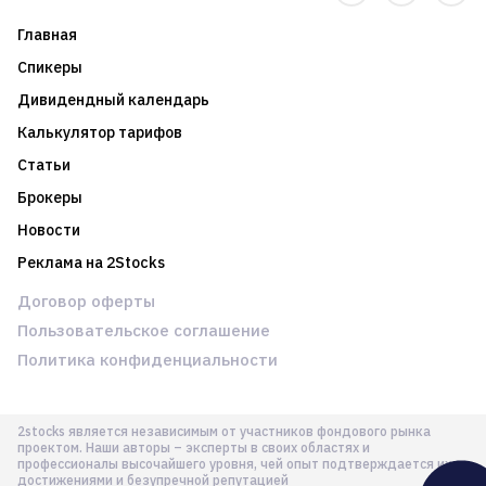
Главная
Спикеры
Дивидендный календарь
Калькулятор тарифов
Статьи
Брокеры
Новости
Реклама на 2Stocks
Договор оферты
Пользовательское соглашение
Политика конфиденциальности
2stocks является независимым от участников фондового рынка
проектом. Наши авторы – эксперты в своих областях и
профессионалы высочайшего уровня, чей опыт подтверждается их
достижениями и безупречной репутацией