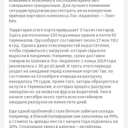
вливаний в экономику в последнее время был
совершенно грандиозным. Для лучшего понимания
ситуации предлагаю рассмотреть ее на конкретном
примере портового комплекса Лос-Анджелес — Лонг-
Бич.
Территория этого порта превышает 3 тысяч гектаров.
Здесь расположены 150 подъемных кранов и почти 50
терминалов. Грузооборот составляет около 17 млн TEU
в год. Однако даже этих мощностей недостаточно,
чтобы справиться с нагрузкой, которая серьезно
выросла в пандемию. Например, сроки доставки
товаров из Шанхая в Лос-Анджелес с конца 2019 года
увеличились с 30 до 62 дней. И треть этого периода
уходит на ожидание перед конечным портом! Так, по
состоянию на 10 ноября в очереди на разгрузку
находилось 79 судов. Кроме того, заторы образуются и
на пути к терминалам, в которых процесс разгрузки
замедлен из-за нехватки фур и их водителей. Уже в
начале сентября около трети всех контейнеров
ожидали разгрузки не менее пяти дней.
Еще одной проблемой стали битком забитые склады.
Например, в Южной Калифорнии они заполнены на 99%,
а стоимость аренды места с начала года поднялась на
30%. Следующее звено в цепочке – ретейлеры.