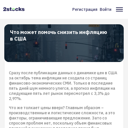
Перейти
к
Регистрация
Войти
Меню
Ос
основному
содержанию
учётной
на
записи
Что может помочь снизить инфляцию
в США
пользователя
Сразу после публикации данных о динамике цен в США
за октябрь тема инфляции не сходила со страниц
финансово-экономических СМИ. Только в последние
пять дней шум немного улегся, а прогноз инфляции на
следующие пять лет рынок пересмотрел с 3,3% до
2,97%.
Что же толкает цены вверх? Главным образом –
производственные и логистические сложности, а это
факторы, ограничивающие предложение. Зато со
спросом проблем нет, поскольку объем финансовых