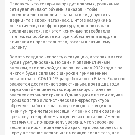
Опасаясь, что товары не придут вовремя, розничные
сети увеличивают объемы заказов, чтобы
своевременно пополнить запасы и не допустить
дефицита в своих магазинах. В итоге нагрузка на
логистическую инфраструктуру дополнительно
увеличивается. При этом конечные потребители,
платежеспособность которых обеспечили щедрые
вливания от правительства, готовы к активному
шопингу.
Все это создало непростую ситуацию, которая в итоге
будет урегулирована. По самым оптимистичным
оценкам, это произойдет не ранее июля 2022 года и во
многом будет связано с широким применением
лекарства от COVID-19, разработанного Pfizer. Если оно
окажется достаточно эффективным, почти два года
терзающий человечество коронавирус станет не
опаснее сезонного гриппа. Однако даже в этом случае
производство и логистическая инфраструктура
обречены работать на полную мощность еще как
минимум три-четыре месяца. Именно с этим связаны
пресловутые проблемы в цепочках поставок. Именно
поэтому ФРС по-прежнему уверена, что ускорение
инфляции носит временный характер и она вернется в
норму в течение нескольких месяцев после того, как