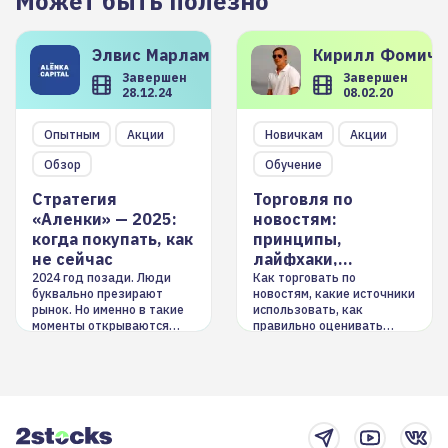
Может быть полезно
Элвис
Марламов
Кирилл
Фомиче
Завершен
Завершен
28.12.24
08.02.20
Опытным
Акции
Новичкам
Акции
Обзор
Обучение
Стратегия
Торговля по
«Аленки» — 2025:
новостям:
когда покупать, как
принципы,
не сейчас
лайфхаки,
инструменты
2024 год позади. Люди
Как торговать по
буквально презирают
новостям, какие источники
рынок. Но именно в такие
использовать, как
моменты открываются
правильно оценивать
долгосрочные
информацию. Также автор
возможности. Обсудим
покажет краткосрочные и
итоги года и стратегию на
среднесрочные
2025-й
торговые стратегии на
новостном потоке